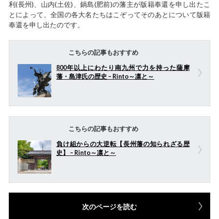
利(長州)、山内(土佐)、鍋島(肥前)の藩主が版籍奉還を申し出たこ
とによって、全国の各大名たちはこぞってそのあとについて版籍
奉還を申し出たのです。
こちらの記事もおすすめ
800年以上にわたり南九州で力を持った薩摩
藩・島津氏の歴史 – Rinto～凛と～
こちらの記事もおすすめ
負け組からの大逆転【長州藩の知られざる歴
史】 – Rinto～凛と～
次のページを読む