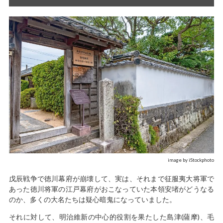
image by iStockphoto
戊辰戦争で徳川幕府が崩壊して、実は、それまで征服夷大将軍で
あった徳川将軍の江戸幕府がおこなっていた本領安堵がどうなる
のか、多くの大名たちは疑心暗鬼になっていました。
それに対して、明治維新の中心的役割を果たした島津(薩摩)、毛