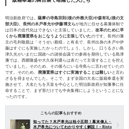
明治新政府では
、薩摩の寺島宗則(後の外務大臣)や森有礼(後の文
部大臣)、長州の木戸孝允や伊藤博文ら
が地方に任せる幕藩体制で
は日本の近代化はできないと主張していました。
改革のために早
くから廃藩置県をおこなうように主張していた
のです。長州の藩
主の毛利敬親は「そうせい殿様」と有名で、長州出身の木戸や伊
藤はすぐにも実施したかったのでしょう。しかし、口うるさい島
津久光がいまだに国政への諸侯会議での参画を期待している島津
藩では、西郷隆盛や大久保利通らは表だって主張することを控え
ていました。そのため、その後ろにいる寺島らに言わせていたの
です。そのため、
廃藩置県はすぐに実施することは難しい
と言わ
ざるを得ませんでした。そこで、まず全国の大名に版籍奉還を実
施させて、大名たちを天皇を中心とした明治新政府が知藩事に任
命することで、まず形だけでも中央集権にしようということにな
ったのです。
こちらの記事もおすすめ
知ってた？木戸孝允は桂小五郎！幕末偉人・
木戸孝允についてわかりやすく解説！ – Rinto