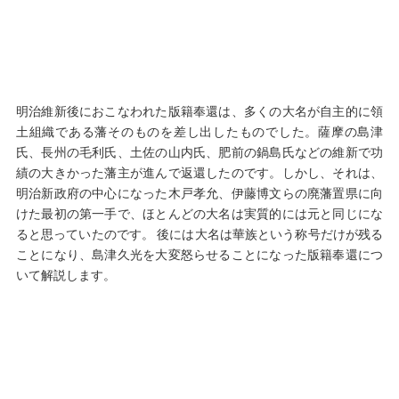
明治維新後におこなわれた版籍奉還は、多くの大名が自主的に領
土組織である藩そのものを差し出したものでした。薩摩の島津
氏、長州の毛利氏、土佐の山内氏、肥前の鍋島氏などの維新で功
績の大きかった藩主が進んで返還したのです。しかし、それは、
明治新政府の中心になった木戸孝允、伊藤博文らの廃藩置県に向
けた最初の第一手で、ほとんどの大名は実質的には元と同じにな
ると思っていたのです。 後には大名は華族という称号だけが残る
ことになり、島津久光を大変怒らせることになった版籍奉還につ
いて解説します。