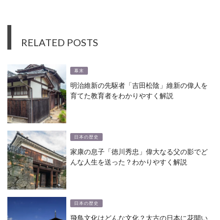
RELATED POSTS
幕末
明治維新の先駆者「吉田松陰」維新の偉人を
育てた教育者をわかりやすく解説
日本の歴史
家康の息子「徳川秀忠」偉大なる父の影でど
んな人生を送った？わかりやすく解説
日本の歴史
飛鳥文化はどんな文化？太古の日本に花開い