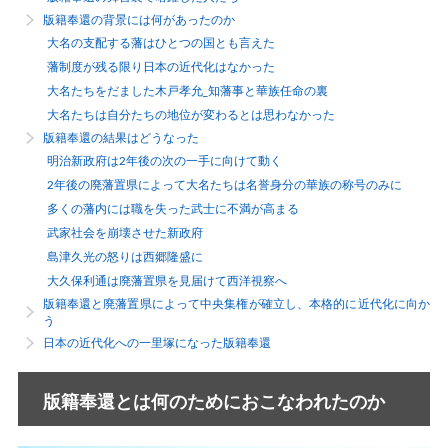
版籍奉還の背景には何があったのか
大名の支配する藩はひとつの国とも言えた
藩制度が残る限り日本の近代化はなかった
大名たちをだました木戸孝允_知藩事と華族任命の裏
大名たちは自分たちの地位が変わるとは思わなかった
版籍奉還の結果はどうなった
明治新政府は2年後の次の一手に向けて動く
2年後の廃藩置県によって大名たちは名誉身分の華族の称号のみに
多くの藩内には職を失った武士に不満が高まる
武家社会を崩壊させた新政府
島津久光の怒りは西郷隆盛に
大久保利通は廃藩置県を見届けて西洋視察へ
版籍奉還と廃藩置県によって中央集権が確立し、本格的に近代化に向か
う
日本の近代化への一里塚になった版籍奉還
版籍奉還とは何のためにおこなわれたのか