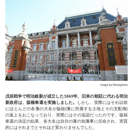
image by iStockphoto
戊辰戦争で明治維新が成立した1869年、旧来の朝廷に代わる明治
新政府は、版籍奉還を実施しました。
しかし、実際にはそれ以前
にほとんどの各藩の大名が版籍(藩に所属する土地とその支配権)
の返上をおこなっており、実際にはその追認だったのです。版籍
奉還の決定の結果、各大名は自分の藩の知藩事に任命され、実質
的にはそれまでとそれほど変わりませんでした。