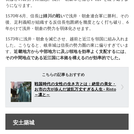
うになります。
1570年6月、信長は
姉川の戦い
で浅井・朝倉連合軍に勝利。その
後、足利義昭が組織する反信長包囲網を幾度となく打ち破り、6
年かけて浅井・朝倉の勢力を弱体化させます。
1573年に浅井・朝倉を滅亡させ、越前と近江を領国に組み入れま
した。こうなると、岐阜城は信長の勢力圏の東に偏りすぎていま
す。
近畿地方から中部地方に及ぶ領地を効率よく支配するには、
その中間地点である近江国に本拠を構えるのが効率的でした。
こちらの記事もおすすめ
戦国時代の女性の生き方とは：絶世の美女・
お市の方が歩んだ波乱万丈すぎる人生 – Rinto
～凛と～
安土築城