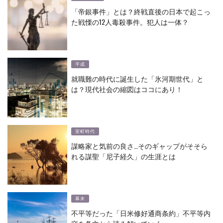
「帝銀事件」とは？終戦直後の日本で起こっ
た戦慄の12人毒殺事件。犯人は一体？
平成
就職難の時代に誕生した「氷河期世代」と
は？現代社会の縮図はココにあり！
室町時代
謀略家と気前の良さ…そのギャップがそそら
れる謀聖「尼子経久」の生涯とは
幕末
不平等だった「日米修好通商条約」不平等内