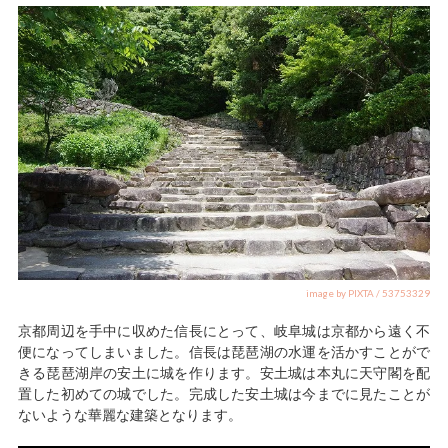
image by PIXTA / 53753329
京都周辺を手中に収めた信長にとって、岐阜城は京都から遠く不
便になってしまいました。信長は琵琶湖の水運を活かすことがで
きる琵琶湖岸の安土に城を作ります。安土城は本丸に天守閣を配
置した初めての城でした。完成した安土城は今までに見たことが
ないような華麗な建築となります。