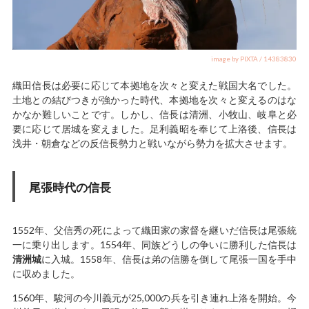
image by PIXTA / 14383830
織田信長は必要に応じて本拠地を次々と変えた戦国大名でした。
土地との結びつきが強かった時代、本拠地を次々と変えるのはな
かなか難しいことです。しかし、信長は清洲、小牧山、岐阜と必
要に応じて居城を変えました。足利義昭を奉じて上洛後、信長は
浅井・朝倉などの反信長勢力と戦いながら勢力を拡大させます。
尾張時代の信長
1552年、父信秀の死によって織田家の家督を継いだ信長は尾張統
一に乗り出します。1554年、同族どうしの争いに勝利した信長は
清洲城
に入城。1558年、信長は弟の信勝を倒して尾張一国を手中
に収めました。
1560年、駿河の今川義元が25,000の兵を引き連れ上洛を開始。今