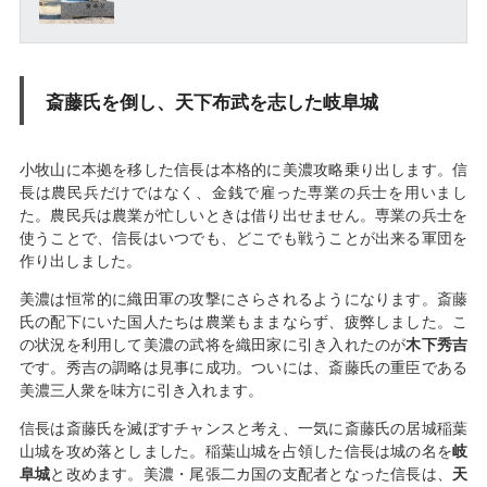
斎藤氏を倒し、天下布武を志した岐阜城
小牧山に本拠を移した信長は本格的に美濃攻略乗り出します。信
長は農民兵だけではなく、金銭で雇った専業の兵士を用いまし
た。農民兵は農業が忙しいときは借り出せません。専業の兵士を
使うことで、信長はいつでも、どこでも戦うことが出来る軍団を
作り出しました。
美濃は恒常的に織田軍の攻撃にさらされるようになります。斎藤
氏の配下にいた国人たちは農業もままならず、疲弊しました。こ
の状況を利用して美濃の武将を織田家に引き入れたのが
木下秀吉
です。秀吉の調略は見事に成功。ついには、斎藤氏の重臣である
美濃三人衆を味方に引き入れます。
信長は斎藤氏を滅ぼすチャンスと考え、一気に斎藤氏の居城稲葉
山城を攻め落としました。稲葉山城を占領した信長は城の名を
岐
阜城
と改めます。美濃・尾張二カ国の支配者となった信長は、
天