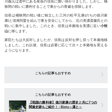
川義元は道中にある尾張の信長に襲い掛かりました。しかし、桶
狭間の戦いに勝利することで東からの脅威を排除します。
信長は桶狭間の戦い後に独立した三河の松平元康(のちの徳川家
康)と清洲同盟を結んで東を安全にしてから、北の美濃斎藤氏との
戦いに集中しました。このとき、信長は本拠地を美濃に近い
小牧
山
に移します。
家臣たちは大反対しましたが、信長は反対を押し切って本拠地移
しました。これ以後、信長は必要に応じて次々と本拠地を変える
ようになります。
こちらの記事もおすすめ
こちらの記事もおすすめ
【戦国の勝利者】徳川家康の歴史と共に7つの
関連史跡もご紹介！ – Rinto～凛と～