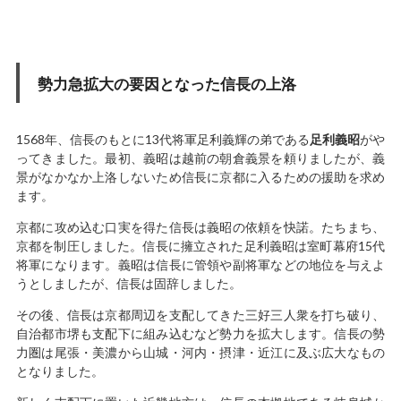
勢力急拡大の要因となった信長の上洛
1568年、信長のもとに13代将軍足利義輝の弟である
足利義昭
がや
ってきました。最初、義昭は越前の朝倉義景を頼りましたが、義
景がなかなか上洛しないため信長に京都に入るための援助を求め
ます。
京都に攻め込む口実を得た信長は義昭の依頼を快諾。たちまち、
京都を制圧しました。信長に擁立された足利義昭は室町幕府15代
将軍になります。義昭は信長に管領や副将軍などの地位を与えよ
うとしましたが、信長は固辞しました。
その後、信長は京都周辺を支配してきた三好三人衆を打ち破り、
自治都市堺も支配下に組み込むなど勢力を拡大します。信長の勢
力圏は尾張・美濃から山城・河内・摂津・近江に及ぶ広大なもの
となりました。