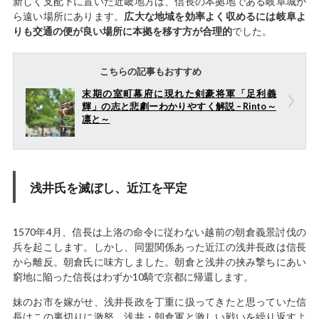
新しく支配下に置いた近畿地方は、信長の本拠地である岐阜城か
ら遠い場所にあります。
広大な地域を効率よく収めるには岐阜よ
りも交通の便が良い場所に本拠を移す方が合理的
でした。
こちらの記事もおすすめ
末期の室町幕府に現れた剣豪将軍「足利義
輝」の志と悲劇ーわかりやすく解説 – Rinto～
凛と～
浅井氏を滅ぼし、近江を平定
1570年4月、信長は上洛の命令に従わない越前の朝倉義景討伐の
兵を起こします。しかし、同盟関係あった近江の浅井長政は信長
から離反。朝倉氏に味方しました。朝倉と浅井の挟み撃ちにあい
窮地に陥った信長はわずか10騎で京都に帰還します。
妹のお市を嫁がせ、浅井長政を丁重に扱ってきたと思っていた信
長はこの裏切りに激怒。浅井・朝倉軍と激しい戦いを繰り返すよ