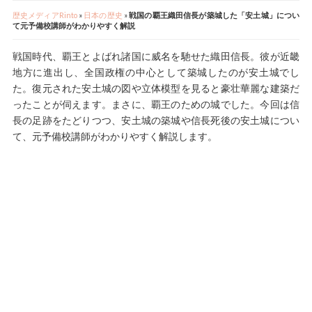
歴史メディアRinto
»
日本の歴史
»
戦国の覇王織田信長が築城した「安土城」につい
て元予備校講師がわかりやすく解説
戦国時代、覇王とよばれ諸国に威名を馳せた織田信長。彼が近畿
地方に進出し、全国政権の中心として築城したのが安土城でし
た。復元された安土城の図や立体模型を見ると豪壮華麗な建築だ
ったことが伺えます。まさに、覇王のための城でした。今回は信
長の足跡をたどりつつ、安土城の築城や信長死後の安土城につい
て、元予備校講師がわかりやすく解説します。