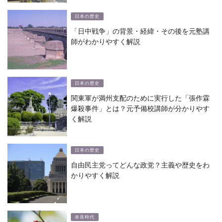
日本の歴史
「日中戦争」の背景・経緯・その後を元塾講
師がわかりやすく解説
日本の歴史
関東軍が満州支配のために実行した「張作霖
爆殺事件」とは？元予備校講師が分かりやす
く解説
日本の歴史
自由民主党ってどんな政党？主義や歴史をわ
かりやすく解説
奈良時代