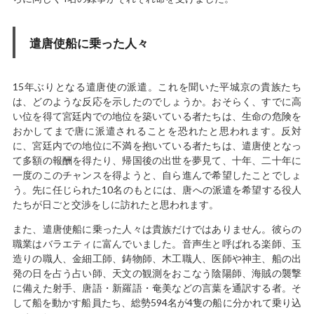
遣唐使船に乗った人々
15年ぶりとなる遣唐使の派遣。これを聞いた平城京の貴族たち
は、どのような反応を示したのでしょうか。おそらく、すでに高
い位を得て宮廷内での地位を築いている者たちは、生命の危険を
おかしてまで唐に派遣されることを恐れたと思われます。反対
に、宮廷内での地位に不満を抱いている者たちは、遣唐使となっ
て多額の報酬を得たり、帰国後の出世を夢見て、十年、二十年に
一度のこのチャンスを得ようと、自ら進んで希望したことでしょ
う。先に任じられた10名のもとには、唐への派遣を希望する役人
たちが日ごと交渉をしに訪れたと思われます。
また、遣唐使船に乗った人々は貴族だけではありません。彼らの
職業はバラエティに富んでいました。音声生と呼ばれる楽師、玉
造りの職人、金細工師、鋳物師、木工職人、医師や神主、船の出
発の日を占う占い師、天文の観測をおこなう陰陽師、海賊の襲撃
に備えた射手、唐語・新羅語・奄美などの言葉を通訳する者。そ
して船を動かす船員たち、総勢594名が4隻の船に分かれて乗り込