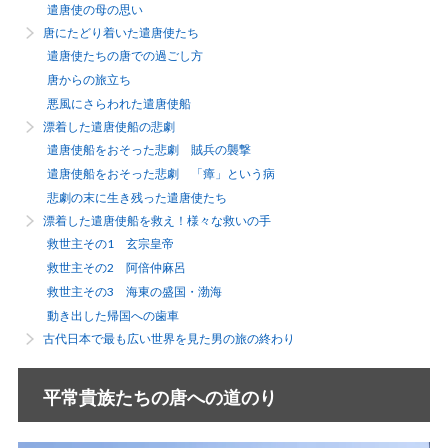
遣唐使の母の思い
唐にたどり着いた遣唐使たち
遣唐使たちの唐での過ごし方
唐からの旅立ち
悪風にさらわれた遣唐使船
漂着した遣唐使船の悲劇
遣唐使船をおそった悲劇 賊兵の襲撃
遣唐使船をおそった悲劇 「瘴」という病
悲劇の末に生き残った遣唐使たち
漂着した遣唐使船を救え！様々な救いの手
救世主その1 玄宗皇帝
救世主その2 阿倍仲麻呂
救世主その3 海東の盛国・渤海
動き出した帰国への歯車
古代日本で最も広い世界を見た男の旅の終わり
平常貴族たちの唐への道のり