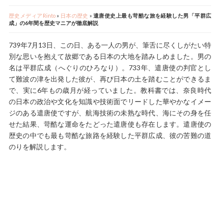
歴史メディアRinto
»
日本の歴史
»
遣唐使史上最も苛酷な旅を経験した男「平群広
成」の6年間を歴史マニアが徹底解説
739年7月13日、この日、ある一人の男が、筆舌に尽くしがたい特
別な思いを抱えて故郷である日本の大地を踏みしめました。男の
名は平群広成（へぐりのひろなり）。733年、遣唐使の判官とし
て難波の津を出発した彼が、再び日本の土を踏むことができるま
で、実に6年もの歳月が経っていました。教科書では、奈良時代
の日本の政治や文化を知識や技術面でリードした華やかなイメー
ジのある遣唐使ですが、航海技術の未熟な時代、海にその身を任
せた結果、苛酷な運命をたどった遣唐使も存在します。遣唐使の
歴史の中でも最も苛酷な旅路を経験した平群広成、彼の苦難の道
のりを解説します。