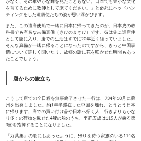
がなく、その華やかな舞を見たこともない。日本でも豊かな文化
を育てるために教師として来てください。」と必死にヘッドハン
ティングをした遣唐使たちの姿が思い浮かびます。
また、この遣唐使船で一緒に日本に帰ってきたのが、日本史の教
科書でも有名な吉備真備（きびのまきび）です。彼は先に遣唐使
として唐に入り、唐での生活はすでに20年近く経っていました。
そんな真備が一緒に帰ることになったのですから、きっと中国事
情について詳しく聞いたり、故郷の話に花を咲かせた時間もあっ
たことでしょう。
唐からの旅立ち
こうして唐での全日程を無事終了させた一行は、734年10月に蘇
州を出発しました。約1年半滞在した中国を離れ、とうとう日本
に帰ります。唐での買い付け品や日本へ招く人、行きよりもかな
り多くの荷物を載せた4艘の船のうち、平群広成は115人が乗る第
3船を指揮することになりました。
『万葉集』の歌にもあったように、帰りを待つ家族のいる114名