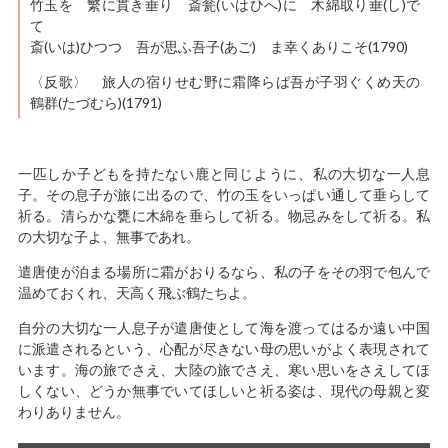
竹玉を 繁に貫き垂り 斎瓮(いはひへ)に 木綿取り垂(し)で
て
斎(いは)ひつつ 吾が思ふ吾子(あご) ま幸くありこそ(1790)
〈反歌〉 旅人の宿りせむ野に霜降らば吾が子羽ぐくめ天の
鶴群(たづむら)(1791)
一匹しか子どもを持たない鹿と同じように、私の大切な一人息
子。その息子が旅に出るので、竹の玉をいっぱい通して垂らして
祈る。清らかな甕に木綿を垂らして祈る。物忌みをして祈る。私
の大切な子よ、無事であれ。
遣唐使が泊まる場所に霜がおりるなら、私の子をその羽で包んで
温めておくれ、天高く飛ぶ鶴たちよ。
自分の大切な一人息子が遣唐使として海を渡ってはるか遠い中国
に派遣されるという、心配が尽きない母の思いがよく表現されて
います。海の旅でさえ、大陸の旅でさえ、寒い思いをさえしてほ
しくない、どうか無事でいてほしいと祈る姿は、現代の母親と変
わりありません。