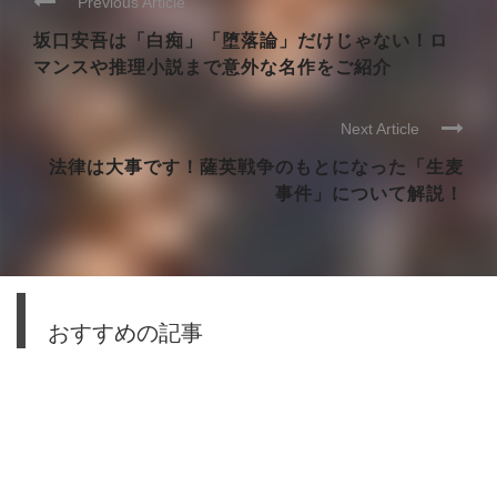
Previous Article
坂口安吾は「白痴」「堕落論」だけじゃない！ロ
マンスや推理小説まで意外な名作をご紹介
Next Article
法律は大事です！薩英戦争のもとになった「生麦
事件」について解説！
おすすめの記事