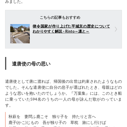
みました。
こちらの記事もおすすめ
律令国家が作り上げた平城京の歴史について
わかりやすく解説 – Rinto～凛と～
遣唐使の母の思い
遣唐使として唐に渡れば、帰国後の出世は約束されたようなもの
でした。そんな遣唐使に自分の息子が選ばれたとき、母親はどの
ような思いを抱いたのでしょうか。『万葉集』には、このとき船
に乗っていた594名のうちの一人の母が詠んだ歌がのっていま
す。
秋萩を 妻問ふ鹿こそ 独り子を 持たりと言へ
鹿子(かこ)じもの 吾が独り子の 草枕 旅にし行けば