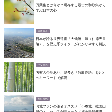
万葉集とは何か？現存する最古の和歌集から
学ぶ日本の心
古墳時代
日本が誇る世界遺産「大仙陵古墳（仁徳天皇
陵）」を歴史系ライターがわかりやすく解説
平安時代
考察の余地あり、謎多き『竹取物語』を5つ
のキーワードで解説！
室町時代
お城ファンの筆者オススメ「小谷城」戦国山
城のエッセンスが詰まったお城を徹底解説