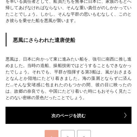
を率いる責任者として、船員たちを無事に日本に、家族のもとへ
帰してあげなければならない、そんな重い責任がのしかかってい
たことでしょう。しかし、そんな平群の思いもむなしく、このと
き彼らを乗せた船を悪風が襲います。
悪風にさらわれた遣唐使船
悪風は、日本に向かって東に進みたい船を、強引に南西に推し進
めました。当時の造船、操船技術ではどうすることもできなかっ
たでしょう。それでも、平群が指揮する第3船は、嵐がおさまる
となんとか陸地にたどり着きました。海の藻屑とならずに済ん
だ…そんな安堵感に包まれたのもつかの間、彼の目に映ったの
は、故郷の奈良でも、中国にたどり着いた時にもおそらく見たこ
とのない密林の景色だったことでしょう。
次のページを読む