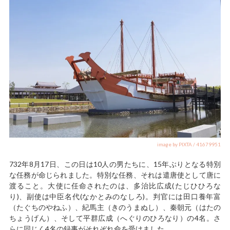
image by PIXTA / 41679951
732年8月17日、この日は10人の男たちに、15年ぶりとなる特別
な任務が命じられました。特別な任務、それは遣唐使として唐に
渡ること。大使に任命されたのは、多治比広成(たじひひろな
り)、副使は中臣名代(なかとみのなしろ)。判官には田口養年富
（たぐちのやねふ）、紀馬主（きのうまぬし）、秦朝元（はたの
ちょうげん）、そして平群広成（へぐりのひろなり）の4名。さ
らに同じく4名の録事がそれぞれ命を受けました。