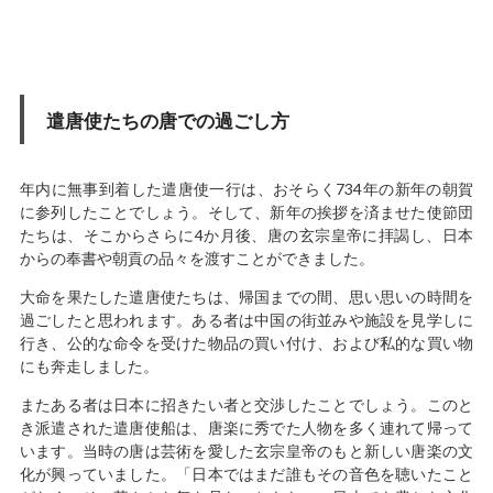
遣唐使たちの唐での過ごし方
年内に無事到着した遣唐使一行は、おそらく734年の新年の朝賀
に参列したことでしょう。そして、新年の挨拶を済ませた使節団
たちは、そこからさらに4か月後、唐の玄宗皇帝に拝謁し、日本
からの奉書や朝貢の品々を渡すことができました。
大命を果たした遣唐使たちは、帰国までの間、思い思いの時間を
過ごしたと思われます。ある者は中国の街並みや施設を見学しに
行き、公的な命令を受けた物品の買い付け、および私的な買い物
にも奔走しました。
またある者は日本に招きたい者と交渉したことでしょう。このと
き派遣された遣唐使船は、唐楽に秀でた人物を多く連れて帰って
います。当時の唐は芸術を愛した玄宗皇帝のもと新しい唐楽の文
化が興っていました。「日本ではまだ誰もその音色を聴いたこと