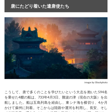
唐にたどり着いた遣唐使たち
image by iStockphoto
こうして、唐で多くのことを学びたいという大志を抱いた594名
を乗せた4艘の船は、733年4月3日、難波の津（現在の大阪）を出
航しました。船は五島列島を経由し、東シナ海を横切り、4か月
かけて蘇州に到着。そこからは陸路や運河を利用し、長安、そし