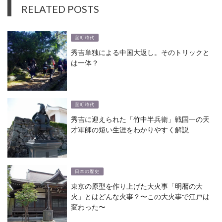
RELATED POSTS
室町時代
秀吉単独による中国大返し。そのトリックと
は一体？
室町時代
秀吉に迎えられた「竹中半兵衛」戦国一の天
才軍師の短い生涯をわかりやすく解説
日本の歴史
東京の原型を作り上げた大火事「明暦の大
火」とはどんな火事？〜この大火事で江戸は
変わった〜