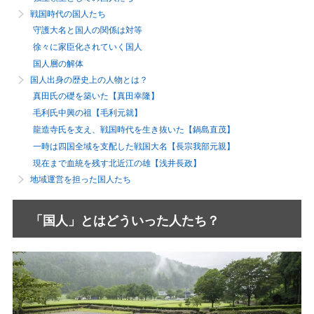
戦国時代の国人たち
守護大名と国人の関係は対等
徐々に家臣化されていく国人
国人層の解体
国人出身の歴史上の人物とは？
真田氏の礎を築いた【真田幸隆】
毛利氏中興の祖【毛利元就】
龍造寺氏を支え、戦国時代を生き抜いた【鍋島直茂】
一時は四国全域を支配した戦国大名【長宗我部元親】
現在まで血統を残す北近江の雄【浅井長政】
地域運営を担った国人たち
「国人」とはどういった人たち？