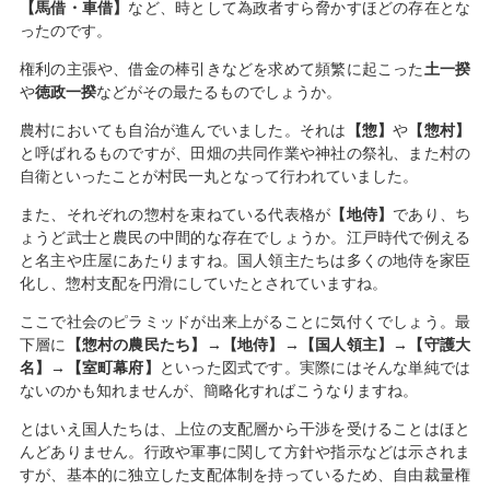
【馬借・車借】
など、時として為政者すら脅かすほどの存在とな
ったのです。
権利の主張や、借金の棒引きなどを求めて頻繁に起こった
土一揆
や
徳政一揆
などがその最たるものでしょうか。
農村においても自治が進んでいました。それは
【惣】
や
【惣村】
と呼ばれるものですが、田畑の共同作業や神社の祭礼、また村の
自衛といったことが村民一丸となって行われていました。
また、それぞれの惣村を束ねている代表格が
【地侍】
であり、ち
ょうど武士と農民の中間的な存在でしょうか。江戸時代で例える
と名主や庄屋にあたりますね。国人領主たちは多くの地侍を家臣
化し、惣村支配を円滑にしていたとされていますね。
ここで社会のピラミッドが出来上がることに気付くでしょう。最
下層に
【惣村の農民たち】→【地侍】→【国人領主】→【守護大
名】→【室町幕府】
といった図式です。実際にはそんな単純では
ないのかも知れませんが、簡略化すればこうなりますね。
とはいえ国人たちは、上位の支配層から干渉を受けることはほと
んどありません。行政や軍事に関して方針や指示などは示されま
すが、基本的に独立した支配体制を持っているため、自由裁量権