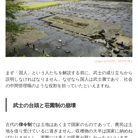
image by PIXTA / 58356181
まず「国人」という人たちを解説する前に、武士の成り立ちから
説明しなければなりません。なぜなら国人は武士層であり、社会
の中間管理職のような役割を担っていたといえますね。
武士の台頭と荘園制の崩壊
古代の
律令制
では土地はあくまで国家のものであって、農民は土
地を借り受けているに過ぎません。収穫物の大半は国家に納めね
ばなりませんし、実際には多くの民衆が貧しかったといいます。