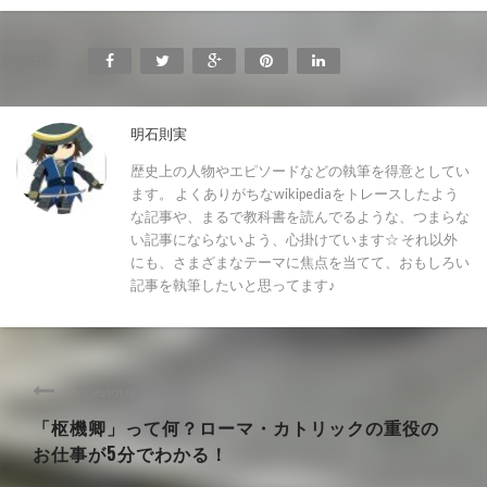
SHARE:
明石則実
歴史上の人物やエピソードなどの執筆を得意としてい
ます。 よくありがちなwikipediaをトレースしたよう
な記事や、まるで教科書を読んでるような、つまらな
い記事にならないよう、心掛けています☆ それ以外
にも、さまざまなテーマに焦点を当てて、おもしろい
記事を執筆したいと思ってます♪
Previous Article
「枢機卿」って何？ローマ・カトリックの重役の
お仕事が5分でわかる！