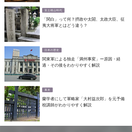
安土桃山時代
「関白」って何？摂政や太閤、太政大臣、征
夷大将軍とはどう違う？
日本の歴史
関東軍による独走「満州事変」ー原因・経
過・その後をわかりやすく解説
幕末
蘭学者にして軍略家「大村益次郎」を元予備
校講師がわかりやすく解説