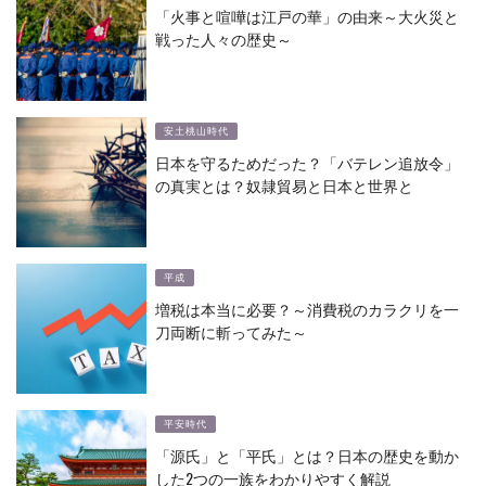
「火事と喧嘩は江戸の華」の由来～大火災と
戦った人々の歴史～
安土桃山時代
日本を守るためだった？「バテレン追放令」
の真実とは？奴隷貿易と日本と世界と
平成
増税は本当に必要？～消費税のカラクリを一
刀両断に斬ってみた～
平安時代
「源氏」と「平氏」とは？日本の歴史を動か
した2つの一族をわかりやすく解説