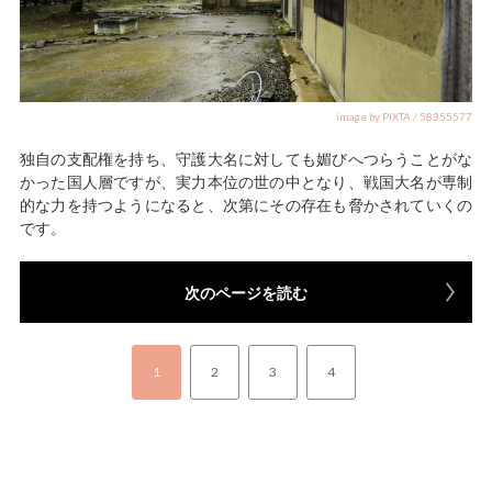
image by PIXTA / 58355577
独自の支配権を持ち、守護大名に対しても媚びへつらうことがな
かった国人層ですが、実力本位の世の中となり、戦国大名が専制
的な力を持つようになると、次第にその存在も脅かされていくの
です。
次のページを読む
1
2
3
4