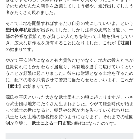
そのためだんだん耕作を放棄してしまう者や、逃げ出してしまう
者がたくさん現れました。
そこで土地を開墾すればするだけ自分の物にしていいよ。という
墾田永年私財法
が出されました。しかし法律の思惑とは違い、一
部の裕福な貴族たちが貧しい人たちを使って土地を独占してい
き、広大な耕作地を所有することになりました。これが
【荘園】
の始まりです。
やがて平安時代になると有力貴族だけでなく、地方の役人たちが
任期切れにもかかわらず居座り、私有地を勝手に広げていくとい
うことが頻繁に起こりました。彼らは財源となる土地を守るため
に、配下の者を武装させて警戒に当たらせたといいます。これが
【武士】
の始まりです。
源氏や平氏といった大きな武士団もこの頃に起こりますが、小さ
な武士団は地方にたくさん生まれました。やがて鎌倉時代が始ま
って武士の世になると、朝廷や公家が力を失っていく代わりに、
武士たちが土地の徴税権を持つようになります。それまでの荘園
制が崩壊し、
武士による一円支配
の時代になったのです。