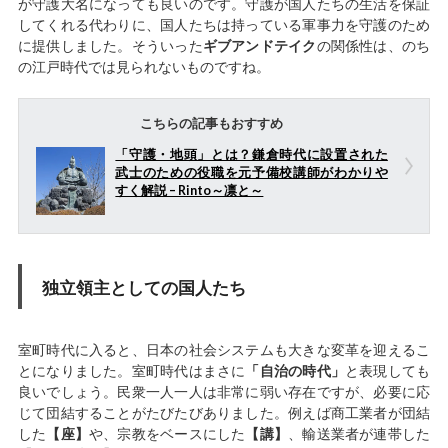
が守護大名になっても良いのです。守護が国人たちの生活を保証
してくれる代わりに、国人たちは持っている軍事力を守護のため
に提供しました。そういった
ギブアンドテイク
の関係性は、のち
の江戸時代では見られないものですね。
こちらの記事もおすすめ
「守護・地頭」とは？鎌倉時代に設置された
武士のための役職を元予備校講師がわかりや
すく解説 – Rinto～凛と～
独立領主としての国人たち
室町時代に入ると、日本の社会システムも大きな変革を迎えるこ
とになりました。室町時代はまさに
「自治の時代」
と表現しても
良いでしょう。民衆一人一人は非常に弱い存在ですが、必要に応
じて団結することがたびたびありました。例えば商工業者が団結
した
【座】
や、宗教をベースにした
【講】
、輸送業者が連帯した