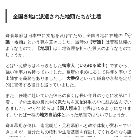
全国各地に派遣された地頭たちが土着
鎌倉幕府は日本中に支配を及ぼすため、全国各地に在地の
「守
護・地頭」
という職を置きました。当時の
【守護】
は警察組織の
ようなもので、
【地頭】
は土地管理を担った役人のようなもので
しょうか。
とはいえ彼らはれっきとした
御家人（いわゆる武士）
ですから、
強い軍事力も持っていました。幕府の求めに応じて兵隊を率いて
出陣する義務もありましたし、
大番役
といって鎌倉や京都を定期
的に警備する役目も追っていました。
また、任地に赴いていた彼らの多くは長い年月のうちに次第に土
着し、その土地の農民や民衆たちを支配体制の中に組み込んでい
きました。やがて彼らは
【国人領主】
と呼ばれるようになりま
す。いわば一種の
地方自治体
といった形態ではないでしょうか。
鎌倉幕府が倒れ、南北朝期～足利幕府へと政治体制が変わってい
きますが、自分たちの権利や生活基盤を保証してくれるのなら誰