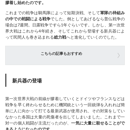
膠着し始めたのです。
これまでの戦争は騎馬隊によって短期決戦、そして
軍隊の枠組み
の中での戦闘による戦争
でした。例としてあげるなら普仏戦争の
場合は7週間。日露戦争ですら1年ぐらいです。しかし、第一次世
界大戦はこれから4年続き、そしてこれから登場する新兵器によ
って民間人も巻き込まれる
総力戦
へと進化していくのでした。
こちらの記事もおすすめ
新兵器の登場
第一次世界大戦の前線が膠着していくとドイツやフランスなどは
戦争を早く終わらせるために機関銃という一回銃弾を入れれば簡
単に人に向かって打てる最新武器が使用され、その対策をしてい
なかった各国は大量の死傷者を出してしまいました。これまで一
対一の個人戦闘が主流だったのが、
一気に大量に殺せることがで
きるようになったのです
。