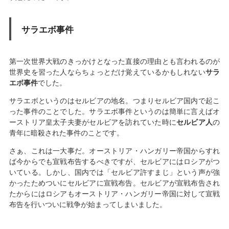
サラエボ事件
第一次世界大戦のきっかけとなった直接の理由とも言われるのが
世界史を習った人ならちょっとだけ覚えているかもしれない
サラ
エボ事件
でした。
サラエボというのはセルビアの地名。つまりセルビア国内で起こ
った事件のことでした。サラエボ事件というのは簡単に言えばオ
ーストリア皇太子夫妻がセルビアを訪れていた時に
セルビア人
の
青年に暗殺された事件のことです。
さぁ、これは一大事だ。オーストリア・ハンガリー帝国からすれ
ば今からでも宣戦布告するべきですが、セルビアにはロシアがつ
いている。しかし、国内では「セルビア許すまじ」という声が強
かったためついにセルビアに宣戦布告。セルビアが宣戦布告され
たからにはロシアもオーストリア・ハンガリー帝国に対して宣戦
布告を行いついに戦争が始まってしまいました。