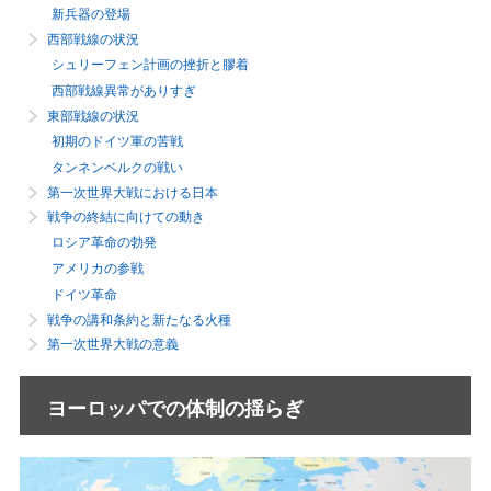
新兵器の登場
西部戦線の状況
シュリーフェン計画の挫折と膠着
西部戦線異常がありすぎ
東部戦線の状況
初期のドイツ軍の苦戦
タンネンベルクの戦い
第一次世界大戦における日本
戦争の終結に向けての動き
ロシア革命の勃発
アメリカの参戦
ドイツ革命
戦争の講和条約と新たなる火種
第一次世界大戦の意義
ヨーロッパでの体制の揺らぎ