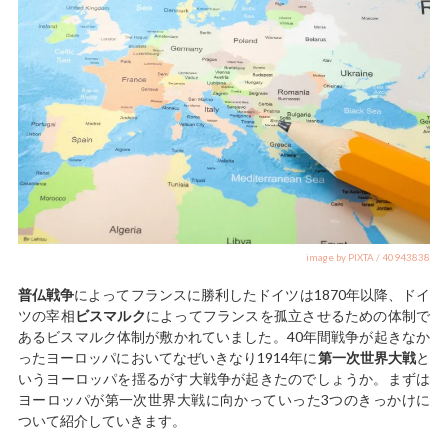
image by PIXTA / 40943838
普仏戦争
によってフランスに勝利したドイツは1870年以降、ドイ
ツの宰相
ビスマルク
によってフランスを孤立させるための体制で
あるビスマルク体制が敷かれていました。40年間戦争が起きなか
ったヨーロッパにおいてなぜいきなり1914年に
第一次世界大戦
と
いうヨーロッパを揺るがす大戦争が起きたのでしょうか。まずは
ヨーロッパが第一次世界大戦に向かっていった3つのきっかけに
ついて紹介していきます。