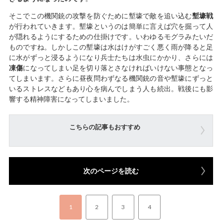
そこでこの機関銃の攻撃を防ぐために塹壕で敵を追い込む
塹壕戦
が行われていきます。塹壕というのは簡単に言えば穴を掘って人
が隠れるようにするための仕掛けです。いわゆるモグラみたいだ
ものですね。しかしこの塹壕は水はけがすごく悪く雨が降ると足
に水がずっと浸るようになり兵士たちは水虫にかかり、さらには
凍傷
になってしまい足を切り落とさなければいけない事態となっ
てしまいます。さらに昼夜問わずなる機関銃の音や塹壕にずっと
いるストレスなどもあり心を病んでしまう人も続出。戦後にも影
響する精神障害になってしまいました。
こちらの記事もおすすめ
次のページを読む
1
2
3
4