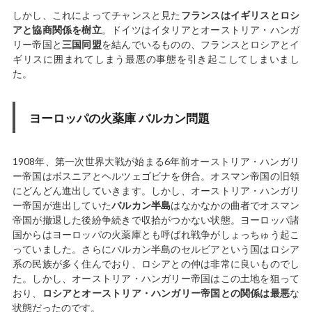
しかし、これによってチャンスと見た
フランスはイギリスとロシ
アと協商関係を樹立
。ドイツはイタリアとオーストリア・ハンガ
リー帝国と
三国同盟
を結んでいるものの、フランスとロシアとイ
ギリスに囲まれてしまう最悪の事態を引き起こしてしまいまし
た。
ヨーロッパの火薬庫 バルカン問題
1908年、第一次世界大戦が始まる6年前オーストリア・ハンガリ
ー帝国はボスニアとヘルツェゴビナを併合。オスマン帝国の旧領
にどんどん進出していきます。しかし、オーストリア・ハンガリ
ー帝国が進出していた
バルカン半島
はなかなかの曲者でオスマン
帝国が撤退した後紛争続きで収拾がつかない状態。ヨーロッパ諸
国からはヨーロッパの火薬庫とも呼ばれ戦争がしょっちゅう起こ
っていました。さらにバルカン半島のセルビアという国はロシア
系の民族が多く住んでおり、ロシアとの仲は非常に良いものでし
た。しかし、オーストリア・ハンガリー帝国はこの土地を狙って
おり、
ロシアとオーストリア・ハンガリー帝国との関係は最悪
な
状態だったのです。