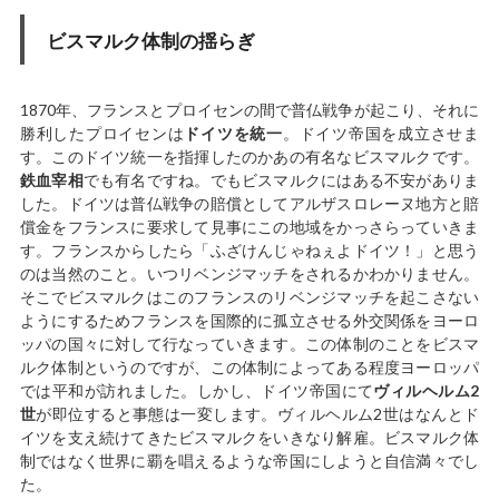
ビスマルク体制の揺らぎ
1870年、フランスとプロイセンの間で普仏戦争が起こり、それに
勝利したプロイセンは
ドイツを統一
。ドイツ帝国を成立させま
す。このドイツ統一を指揮したのかあの有名なビスマルクです。
鉄血宰相
でも有名ですね。でもビスマルクにはある不安がありま
した。ドイツは普仏戦争の賠償としてアルザスロレーヌ地方と賠
償金をフランスに要求して見事にこの地域をかっさらっていきま
す。フランスからしたら「ふざけんじゃねぇよドイツ！」と思う
のは当然のこと。いつリベンジマッチをされるかわかりません。
そこでビスマルクはこのフランスのリベンジマッチを起こさない
ようにするためフランスを国際的に孤立させる外交関係をヨーロ
ッパの国々に対して行なっていきます。この体制のことをビスマ
ルク体制というのですが、この体制によってある程度ヨーロッパ
では平和が訪れました。しかし、ドイツ帝国にて
ヴィルヘルム2
世
が即位すると事態は一変します。ヴィルヘルム2世はなんとド
イツを支え続けてきたビスマルクをいきなり解雇。ビスマルク体
制ではなく世界に覇を唱えるような帝国にしようと自信満々でし
た。