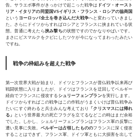
告。サラエボ事件がきっかけで起こった戦争は
ドイツ・オースト
リア・イタリアの同盟国VSイギリス・フランス・ロシアの協商国
という
ヨーロッパ全土を巻き込んだ大戦争
へと変わっていきまし
た。さらにドイツからすればロシアとフランスに挟まれている状
態。普通に考えたら
挟み撃ち
の状態ですのでかなりやばいです。
まさにビスマルクをクビにしたツケが今になってまわったみたい
ですね。
戦争の枠組みを超えた戦争
第一次世界大戦が始まり、ドイツとフランスが普仏戦争以来再び
戦闘状態に入りましたが、ドイツはフランスを迂回してベルギー
経由でフランスに侵攻する
シュリーフェンプラン
を実行します。
ドイツからすればこの戦争はこの作戦がうまくいけば普仏戦争み
たいにすぐ終わると兵士みんな考えており
「クリスマスには帰れ
る」
という世界最大の死亡フラグを立てるなどこの時はまだ余裕
でした。しかし、シェルリーフェンプランはフランス軍の反撃に
遭い見事に失敗。
ベルギーは占領したものの
フランスに深く侵攻
することはできず、フランス軍、ドイツ軍ともに大損害を出して