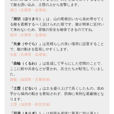
て敵を誘い込み、土塁の上から攻撃します。
虎口（兵庫県・金灌城）
「堀切（ほりきり）」
は、山の尾根伝いから攻め寄せてく
る敵を遮断するべく設けられた堀です。敵が簡単に近付い
て来れないため、背後の安全を確保できるのですね。
堀切（兵庫県・金灌城）
「矢倉（やぐら）」
は見晴らしの良い場所に設置すること
で、敵の動きを監視しやすくします。
矢倉（兵庫県・金灌城）
「曲輪（くるわ）」
は造成して平らにした空間のことで、
ここに館や兵舎などが置かれ、兵士たちが駐屯していまし
た。
曲輪（滋賀県・玄蕃尾城）
「土塁（どるい）」
は土を盛り上げて高くしたもの。攻め
手から城内の動きを察知されず、防御に有利な遮蔽物とな
ります。
土塁（滋賀県・新宮支城）
「切岸（きりぎし）」
は斜面を崖状に垂直に切り落とし、