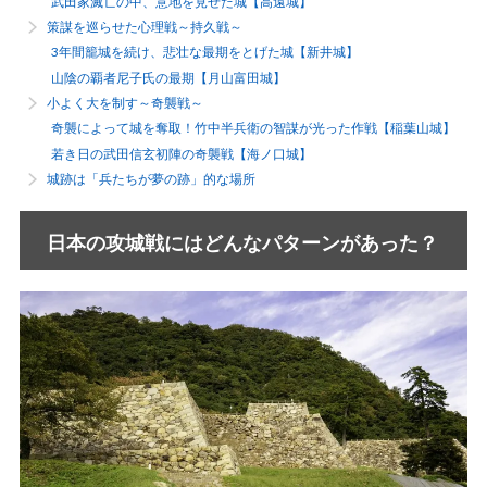
武田家滅亡の中、意地を見せた城【高遠城】
策謀を巡らせた心理戦～持久戦～
3年間籠城を続け、悲壮な最期をとげた城【新井城】
山陰の覇者尼子氏の最期【月山富田城】
小よく大を制す～奇襲戦～
奇襲によって城を奪取！竹中半兵衛の智謀が光った作戦【稲葉山城】
若き日の武田信玄初陣の奇襲戦【海ノ口城】
城跡は「兵たちが夢の跡」的な場所
日本の攻城戦にはどんなパターンがあった？