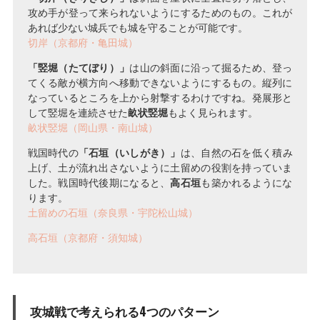
攻め手が登って来られないようにするためのもの。これが
あれば少ない城兵でも城を守ることが可能です。
切岸（京都府・亀田城）
「竪堀（たてぼり）」
は山の斜面に沿って掘るため、登っ
てくる敵が横方向へ移動できないようにするもの。縦列に
なっているところを上から射撃するわけですね。発展形と
して竪堀を連続させた
畝状竪堀
もよく見られます。
畝状竪堀（岡山県・南山城）
戦国時代の
「石垣（いしがき）」
は、自然の石を低く積み
上げ、土が流れ出さないように土留めの役割を持っていま
した。戦国時代後期になると、
高石垣
も築かれるようにな
ります。
土留めの石垣（奈良県・宇陀松山城）
高石垣（京都府・須知城）
攻城戦で考えられる4つのパターン