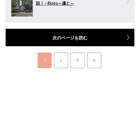
説！ – Rinto～凛と～
次のページを読む
1
2
3
4