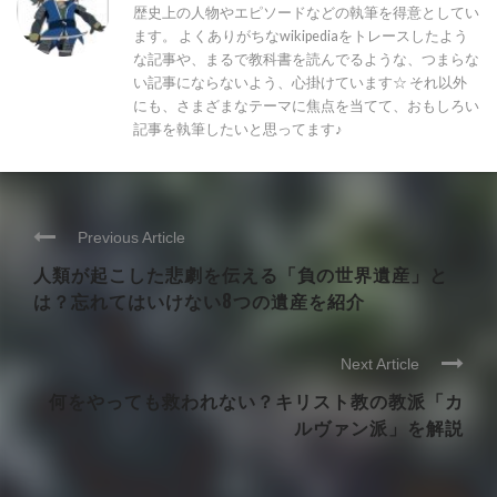
歴史上の人物やエピソードなどの執筆を得意としてい
ます。 よくありがちなwikipediaをトレースしたよう
な記事や、まるで教科書を読んでるような、つまらな
い記事にならないよう、心掛けています☆ それ以外
にも、さまざまなテーマに焦点を当てて、おもしろい
記事を執筆したいと思ってます♪
Previous Article
人類が起こした悲劇を伝える「負の世界遺産」と
は？忘れてはいけない8つの遺産を紹介
Next Article
何をやっても救われない？キリスト教の教派「カ
ルヴァン派」を解説