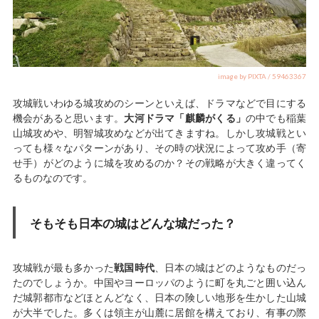
image by PIXTA / 59463367
攻城戦いわゆる城攻めのシーンといえば、ドラマなどで目にする
機会があると思います。
大河ドラマ「麒麟がくる」
の中でも稲葉
山城攻めや、明智城攻めなどが出てきますね。しかし攻城戦とい
っても様々なパターンがあり、その時の状況によって攻め手（寄
せ手）がどのように城を攻めるのか？その戦略が大きく違ってく
るものなのです。
そもそも日本の城はどんな城だった？
攻城戦が最も多かった
戦国時代
、日本の城はどのようなものだっ
たのでしょうか。中国やヨーロッパのように町を丸ごと囲い込ん
だ城郭都市などほとんどなく、日本の険しい地形を生かした山城
が大半でした。多くは領主が山麓に居館を構えており、有事の際