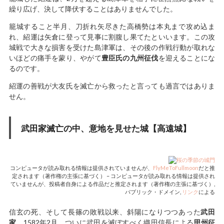
繰り広げ、決して降伏することはありませんでした。
籠城すること半月、刀折れ矢尽きた高橋勢は本丸まで攻め込ま
れ、紹運は矢倉に登って見事に割腹し果てたといいます。この攻
城戦で大きな損害を受けた島津軍は、その後の作戦行動が取れな
いほどの痛手を蒙り、やがて
豊臣氏の九州征伐
を迎えることにな
るのです。
紹運の善戦が大友氏を滅亡から救ったと言っても過言ではありま
せん。
武田家滅亡の中、意地を見せた城【高遠城】
コンピュータが読み取れる情報は提供されていませんが、
FlyMeToFullmoon
だと推
定されます（著作権の主張に基づく） – コンピュータが読み取れる情報は提供され
ていませんが、
投稿者自身による作品
だと推定されます（著作権の主張に基づく）,
パブリック・ドメイン,
リンク
による
信玄の死、そして長篠の敗戦以来、斜陽になりつつあった
武田
家
。1582年2月、ついに武田を滅ぼすべく織田信長による
甲州征