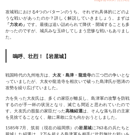
image by PIXTA / 3235432
攻城戦における4つのパターンのうち、それぞれ具体的にどのよ
うな戦いがあったのか？詳しく解説していきましょう。まずは
「力攻め」
です。最後は追い詰められて降伏・開城することも多
かったのですが、城兵みな玉砕してしまう悲惨な戦いもありまし
た。
嗚呼、壮烈！【岩屋城】
戦国時代の九州地方は、
大友・島津・龍造寺
の三つ巴の争いとな
っていましたが、大友や龍造寺を相次いで破った島津氏が怒涛の
攻勢を繰り広げていました。
力を失った大友氏は、多くの家臣が離反し、島津軍の攻撃を防戦
するのが手一杯の状況となり、滅亡も間近と思われていたので
す。大友氏の股肱の家臣だった
高橋紹運
は、そんな落ち目の主家
を見捨てることなく、敵に果敢に立ち向かおうとしました。
1585年7月、筑前（現在の福岡県）の
岩屋城
に763名の兵たちと
籠城した紹運は、2万を超える島津軍を相手に壮烈無比な戦いを