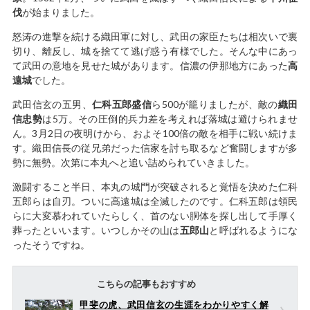
伐
が始まりました。
怒涛の進撃を続ける織田軍に対し、武田の家臣たちは相次いで裏
切り、離反し、城を捨てて逃げ惑う有様でした。そんな中にあっ
て武田の意地を見せた城があります。信濃の伊那地方にあった
高
遠城
でした。
武田信玄の五男、
仁科五郎盛信
ら500が籠りましたが、敵の
織田
信忠勢
は5万。その圧倒的兵力差を考えれば落城は避けられませ
ん。3月2日の夜明けから、およそ100倍の敵を相手に戦い続けま
す。織田信長の従兄弟だった信家を討ち取るなど奮闘しますが多
勢に無勢。次第に本丸へと追い詰められていきました。
激闘すること半日、本丸の城門が突破されると覚悟を決めた仁科
五郎らは自刃。ついに高遠城は全滅したのです。仁科五郎は領民
らに大変慕われていたらしく、首のない胴体を探し出して手厚く
葬ったといいます。いつしかその山は
五郎山
と呼ばれるようにな
ったそうですね。
こちらの記事もおすすめ
甲斐の虎、武田信玄の生涯をわかりやすく解