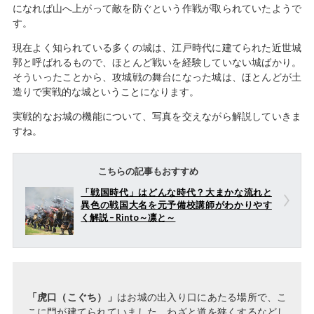
になれば山へ上がって敵を防ぐという作戦が取られていたようで
す。
現在よく知られている多くの城は、江戸時代に建てられた近世城
郭と呼ばれるもので、ほとんど戦いを経験していない城ばかり。
そういったことから、攻城戦の舞台になった城は、ほとんどが土
造りで実戦的な城ということになります。
実戦的なお城の機能について、写真を交えながら解説していきま
すね。
こちらの記事もおすすめ
「戦国時代」はどんな時代？大まかな流れと
異色の戦国大名を元予備校講師がわかりやす
く解説 – Rinto～凛と～
「虎口（こぐち）」
はお城の出入り口にあたる場所で、こ
こに門が建てられていました。わざと道を狭くするなどし