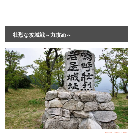
壮烈な攻城戦～力攻め～