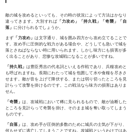
敵の城を攻めるといっても、その時の状況によって方法はかなり
違ってきます。大別すれば
「力攻め」「持久戦」「奇襲」「自
落」
に分けられるでしょうか。
まず
「力攻め」
は文字通り、城を囲み四方から攻め立てることで
す。攻め手に圧倒的な戦力がある場合や、どうしても急いで城を
落とさねばならない時に用いられます。しかし味方にも損害が多
く出ることがあり、悲惨な攻城戦になることが多いですね。
「持久戦」
は豊臣秀吉の代名詞といえる作戦であり、兵糧攻めと
も呼ばれますね。長期にわたって城を包囲して水や食糧を尽きさ
せます。敵が音を上げて降伏する、または弱り切ったところを見
計らって攻撃を掛けるのです。この戦法なら味方の損害はありま
せん。
「奇襲」
は、攻城戦において稀に見られるもので、敵が油断した
ところを見計らって奇襲を掛け、そのまま城を奪い取ってしまう
ものです。
「自落」
は、攻め手が圧倒的多数のために城兵の士気が下がり、
何もせずに逃亡してしまうことですね。攻城戦というわけではあ