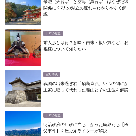
最澄（天台宗）と空海（真言宗）はなぜ絶縁
関係に？2人の対立の流れをわかりやすく解
説
日本の歴史
雛人形とは何？意味・由来・扱い方など、お
雛様について知りたい！
室町時代
戦国の出来過ぎ君「鍋島直茂」いつの間にか
主家に取って代わった理由とその生涯を解説
日本の歴史
明治政府の圧政に立ち上がった民衆たち【秩
父事件】を歴史系ライターが解説