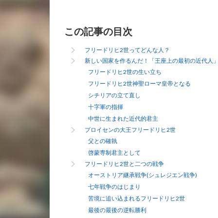
この記事の目次
フリードリヒ2世ってどんな人？
新しい国家を作るんだ！「王座上の最初の近代人」
フリードリヒ2世の生い立ち
フリードリヒ2世神聖ローマ皇帝となる
シチリアの立て直し
十字軍の指揮
中世に生まれた近代的君主
プロイセンの大王フリードリヒ2世
父との確執
啓蒙専制君主として
フリードリヒ2世と二つの戦争
オーストリア継承戦争(シュレジエン戦争)
七年戦争のはじまり
苦境に追い込まれるフリードリヒ2世
最後の最後の逆転勝利