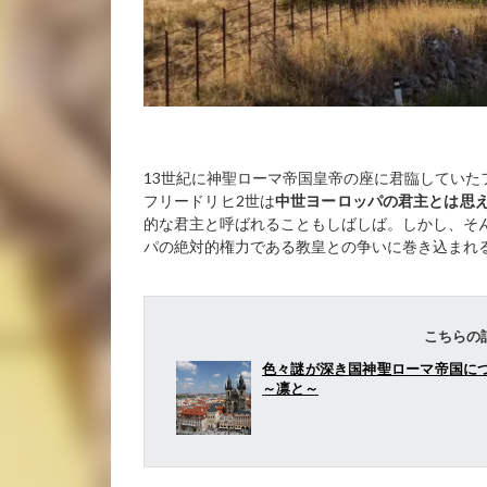
13世紀に神聖ローマ帝国皇帝の座に君臨していた
フリードリヒ2世は
中世ヨーロッパの君主とは思
的な君主と呼ばれることもしばしば。しかし、そ
パの絶対的権力である教皇との争いに巻き込まれ
こちらの
色々謎が深き国神聖ローマ帝国につい
～凛と～