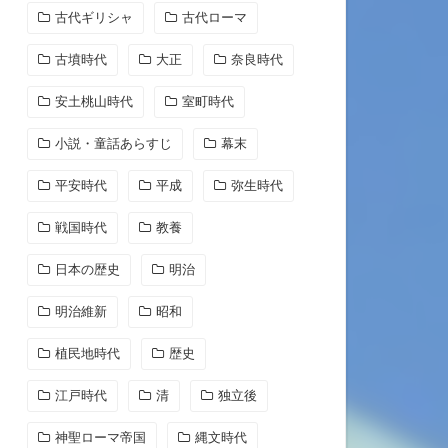
古代ギリシャ
古代ローマ
古墳時代
大正
奈良時代
安土桃山時代
室町時代
小説・童話あらすじ
幕末
平安時代
平成
弥生時代
戦国時代
教養
日本の歴史
明治
明治維新
昭和
植民地時代
歴史
江戸時代
清
独立後
神聖ローマ帝国
縄文時代