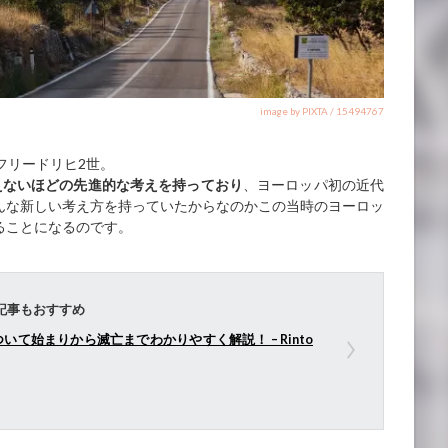
image by PIXTA / 15494767
フリードリヒ2世。
えないほどの先進的な考えを持っており
、ヨーロッパ初の近代
んな新しい考え方を持っていたからなのかこの当時のヨーロッ
ることになるのです。
記事もおすすめ
て始まりから滅亡までわかりやすく解説！ – Rinto