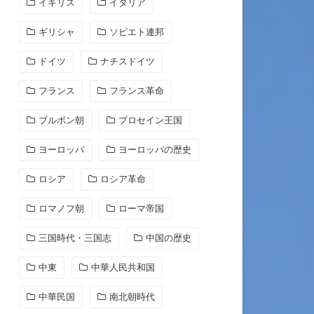
イギリス
イタリア
ギリシャ
ソビエト連邦
ドイツ
ナチスドイツ
フランス
フランス革命
ブルボン朝
プロセイン王国
ヨーロッパ
ヨーロッパの歴史
ロシア
ロシア革命
ロマノフ朝
ローマ帝国
三国時代・三国志
中国の歴史
中東
中華人民共和国
中華民国
南北朝時代