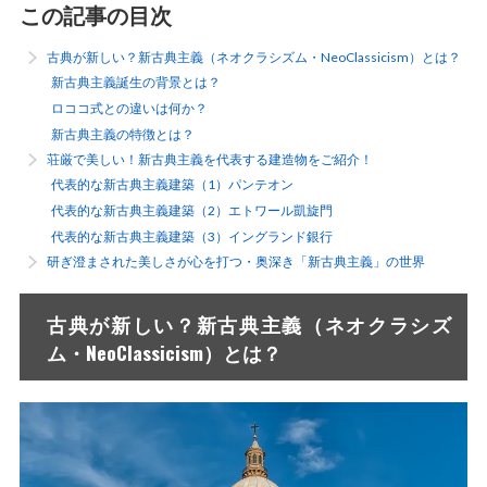
この記事の目次
古典が新しい？新古典主義（ネオクラシズム・NeoClassicism）とは？
新古典主義誕生の背景とは？
ロココ式との違いは何か？
新古典主義の特徴とは？
荘厳で美しい！新古典主義を代表する建造物をご紹介！
代表的な新古典主義建築（1）パンテオン
代表的な新古典主義建築（2）エトワール凱旋門
代表的な新古典主義建築（3）イングランド銀行
研ぎ澄まされた美しさが心を打つ・奥深き「新古典主義」の世界
古典が新しい？新古典主義（ネオクラシズ
ム・NeoClassicism）とは？