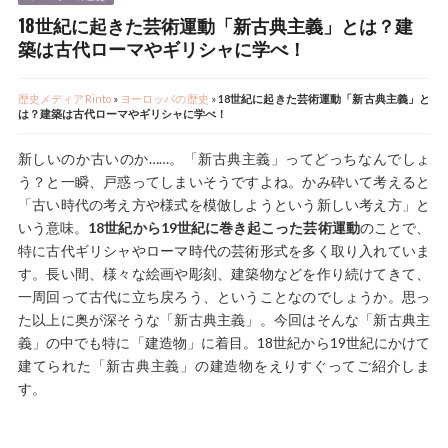
18世紀に起きた芸術運動「新古典主義」とは？建
築は古代ローマやギリシャに学べ！
歴史メディアRinto
»
ヨーロッパの歴史
»
18世紀に起きた芸術運動「新古典主義」と
は？建築は古代ローマやギリシャに学べ！
新しいのか古いのか……。「新古典主義」ってどっちなんでしょ
う？と一瞬、戸惑ってしまいそうですよね。かみ砕いて考えると
「古い時代の考え方や様式を模倣しようという新しい考え方」と
いう意味。
18世紀から19世紀に巻き起こった芸術運動
のことで、
特に古代ギリシャやローマ時代の芸術形式を多く取り入れていま
す。長い間、様々な絵画や彫刻、建築物などを作り続けてきて、
一周回って古代に立ち戻ろう、ということなのでしょうか。思っ
た以上に奥が深そうな「新古典主義」。今回はそんな「新古典主
義」の中でも特に「建造物」に着目。18世紀から19世紀にかけて
建てられた「新古典主義」の建造物をえりすぐってご紹介しま
す。