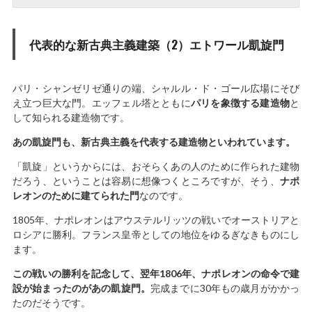
代表的な新古典主義建築（2）エトワール凱旋門
パリ・シャンゼリゼ通りの端、シャルル・ド・ゴール広場にそび
え立つ巨大な門。エッフェル塔とともに
パリを象徴する建造物
と
して知られる建造物です。
あの凱旋門も、新古典主義を代表する建造物といわれています。
「凱旋」というからには、おそらくあの人のために作られた建物
だろう、ということは容易に想像つくところですが、そう、
ナポ
レオンのために建てられた門
なのです。
1805年、ナポレオンはアウステルリッツの戦いでオーストリアと
ロシアに勝利。フランス皇帝としての地位をゆるぎなきものにし
ます。
この戦いの勝利を記念して、翌年1806年、ナポレオンの命令で建
設が始まったのがあの凱旋門。
完成までに30年もの歳月がかかっ
たのだそうです。