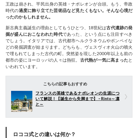
王政は崩され、平民出身の英雄・ナポレオンが台頭。もう、帝政
時代の
過度に飾り立てた芸術品など見たくもない。そんな心境だ
ったのかもしれません。
新古典主義誕生の理由としてもうひとつ、18世紀は
古代遺跡の発
掘が盛んにおこなわれた時代
であった、という点にも注目すべき
でしょう。イタリアでは、古代都市ヘルクラネウムやポンペイな
どの発掘調査が始まります。どちらも、ヴェスヴィオ火山の噴火
で埋もれてしまった古代の町。突然姿を現した2000年以上も前の
都市の姿にヨーロッパの人々は熱狂。
古代熱が一気に高まった
と
いわれています。
こちらの記事もおすすめ
フランスの英雄であるナポレオンの生涯につ
いて解説！【誕生から失脚まで】 – Rinto～凛
と～
ロココ式との違いは何か？