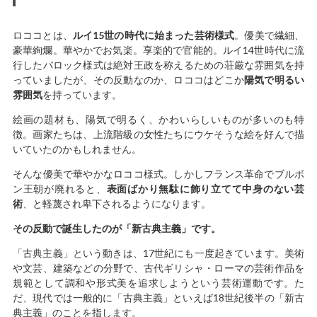
ロココとは、
ルイ15世の時代に始まった芸術様式
。優美で繊細、
豪華絢爛。華やかでお気楽。享楽的で官能的。ルイ14世時代に流
行したバロック様式は絶対王政を称えるための荘厳な雰囲気を持
っていましたが、その反動なのか、ロココはどこか
陽気で明るい
雰囲気
を持っています。
絵画の題材も、陽気で明るく、かわいらしいものが多いのも特
徴。画家たちは、上流階級の女性たちにウケそうな絵を好んで描
いていたのかもしれません。
そんな優美で華やかなロココ様式。しかしフランス革命でブルボ
ン王朝が廃れると、
表面ばかり無駄に飾り立てて中身のない芸
術
、と軽蔑され卑下されるようになります。
その反動で誕生したのが「新古典主義」です。
「古典主義」という動きは、17世紀にも一度起きています。美術
や文芸、建築などの分野で、古代ギリシャ・ローマの芸術作品を
規範として調和や形式美を追求しようという芸術運動です。た
だ、現代では一般的に「古典主義」といえば18世紀後半の「新古
典主義」のことを指します。