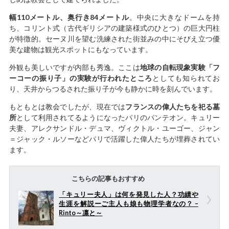
幅110メートル、奥行き84メートル
。中央に大きなドームを持
ち、コリント式（古代ギリシアの建築様式のひとつ）の巨大円柱
が特徴的。セーヌ川を望む洗練された街並みの中にそびえ立つ優
美な建物は観光スポットにもなっています。
外観も美しいですが内部も秀逸。ここは
地球の自転現象実験「フ
ーコーの振り子」の実験が行われたところ
としても知られてお
り、天井からつるされた振り子が今も静かに時を刻んでいます。
もともとは教会でしたが、現在では
フランスの偉人たちを祀る墓
所
として利用されてるようになったパリのパンテオン。キュリー
夫妻、アレクサンドル・デュマ、ヴィクトル・ユーゴー、ジャン
＝ジャック・ルソーなどパリで活躍した偉人たちが埋葬されてい
ます。
こちらの記事もおすすめ
「キュリー夫人」は何を発見した人？功績や
生涯を解説ーご主人も娘も物理学者なの？ –
Rinto～凛と～