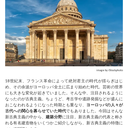
image by iStockphoto
18世紀末、フランス革命によって絶対君主の時代が揺らぎはじ
め、その余波がヨーロッパ全土に広まり始めた時代。芸術の世界
にも大きな変化が起きていました。そんな中、注目されるように
なったのが古典主義。ちょうど、考古学や遺跡発掘などが盛んに
おこなわれるようになった時期とも重なり、
ヨーロッパの人々が
古代への関心を募らせていた時代
でもありました。今回はそんな
新古典主義の中から、
建築分野
に注目。新古典主義の代表と称さ
れる有名建造物をいくつかご紹介しながら、新古典主義の特徴に