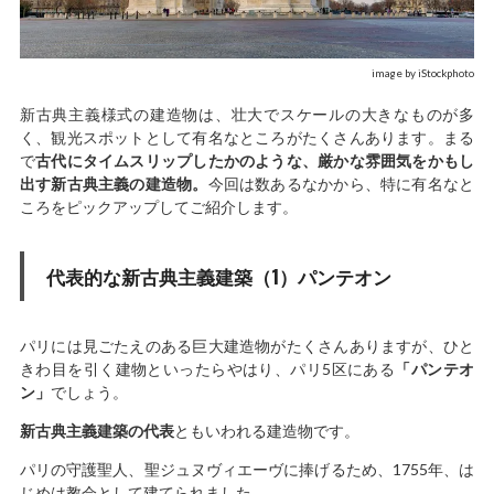
image by iStockphoto
新古典主義様式の建造物は、壮大でスケールの大きなものが多
く、観光スポットとして有名なところがたくさんあります。まる
で
古代にタイムスリップしたかのような、厳かな雰囲気をかもし
出す新古典主義の建造物。
今回は数あるなかから、特に有名なと
ころをピックアップしてご紹介します。
代表的な新古典主義建築（1）パンテオン
パリには見ごたえのある巨大建造物がたくさんありますが、ひと
きわ目を引く建物といったらやはり、パリ5区にある
「パンテオ
ン」
でしょう。
新古典主義建築の代表
ともいわれる建造物です。
パリの守護聖人、聖ジュヌヴィエーヴに捧げるため、1755年、は
じめは教会として建てられました。