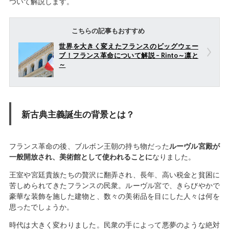
ついて解説します。
こちらの記事もおすすめ
世界を大きく変えたフランスのビッグウェー
ブ！フランス革命について解説 – Rinto～凛と
～
新古典主義誕生の背景とは？
フランス革命の後、ブルボン王朝の持ち物だった
ルーヴル宮殿が
一般開放され、美術館として使われることに
なりました。
王室や宮廷貴族たちの贅沢に翻弄され、長年、高い税金と貧困に
苦しめられてきたフランスの民衆。ルーヴル宮で、きらびやかで
豪華な装飾を施した建物と、数々の美術品を目にした人々は何を
思ったでしょうか。
時代は大きく変わりました。民衆の手によって悪夢のような絶対