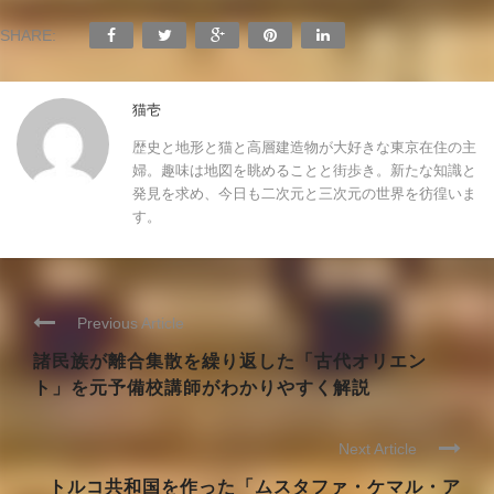
SHARE:
猫壱
歴史と地形と猫と高層建造物が大好きな東京在住の主
婦。趣味は地図を眺めることと街歩き。新たな知識と
発見を求め、今日も二次元と三次元の世界を彷徨いま
す。
Previous Article
諸民族が離合集散を繰り返した「古代オリエン
ト」を元予備校講師がわかりやすく解説
Next Article
トルコ共和国を作った「ムスタファ・ケマル・ア