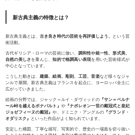
新古典主義の特徴とは？
新古典主義とは、
古き良き時代の芸術を再評価しよう、
という芸
術活動。
古代ギリシア・ローマの芸術に倣い、
調和性や統一性、形式美、
自然の美しさ
を重んじ、
知的で格調高い表現
を用いた芸術様式が
中心となっています。
こうした動きは、
建築、絵画、彫刻、工芸、音楽
など様々なジャ
ンルで展開。新古典主義はフランスを起点に、ヨーロッパ全土に
広がっていきました。
絵画の分野では、ジャック＝ルイ・ダヴィッドの
『サン＝ベルナ
ール峠を越えるボナパルト』
や
『ナポレオン一世の戴冠式と皇妃
ジョゼフィーヌの戴冠』
や、ドミニク・アングルの
『グランド・
オダリスク』
といった作品がよく知られています。
安定した構図、丁寧な描写、写実的で、歴史の一場面を切り抜い