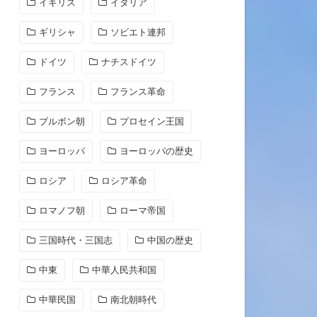
イギリス
イタリア
ギリシャ
ソビエト連邦
ドイツ
ナチスドイツ
フランス
フランス革命
ブルボン朝
プロセイン王国
ヨーロッパ
ヨーロッパの歴史
ロシア
ロシア革命
ロマノフ朝
ローマ帝国
三国時代・三国志
中国の歴史
中東
中華人民共和国
中華民国
南北朝時代