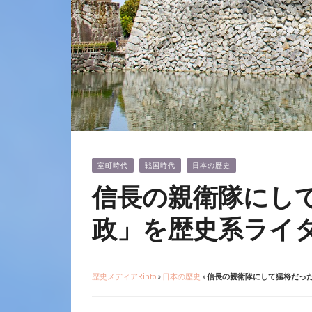
室町時代
戦国時代
日本の歴史
信長の親衛隊にし
政」を歴史系ライ
歴史メディアRinto
»
日本の歴史
»
信長の親衛隊にして猛将だっ