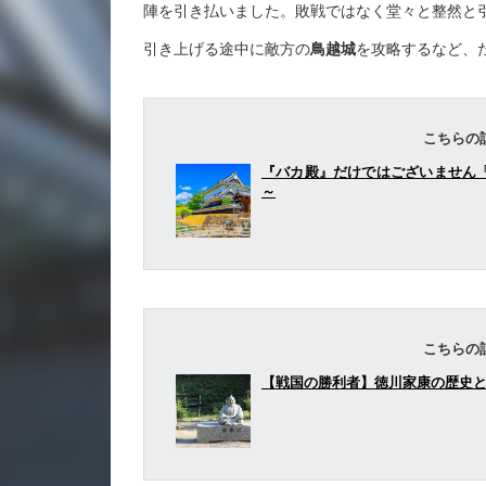
陣を引き払いました。敗戦ではなく堂々と整然と
引き上げる途中に敵方の
鳥越城
を攻略するなど、
こちらの
『バカ殿』だけではございません「織
～
こちらの
【戦国の勝利者】徳川家康の歴史と共に