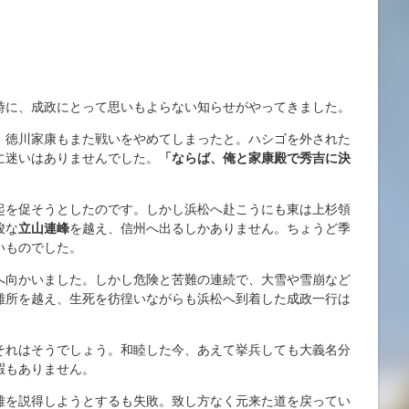
時に、成政にとって思いもよらない知らせがやってきました。
。徳川家康もまた戦いをやめてしまったと。ハシゴを外された
に迷いはありませんでした。
「ならば、俺と家康殿で秀吉に決
起を促そうとしたのです。しかし浜松へ赴こうにも東は上杉領
峻な
立山連峰
を越え、信州へ出るしかありません。ちょうど季
いものでした。
へ向かいました。しかし危険と苦難の連続で、大雪や雪崩など
難所を越え、生死を彷徨いながらも浜松へ到着した成政一行は
それはそうでしょう。和睦した今、あえて挙兵しても大義名分
暇もありません。
雄を説得しようとするも失敗。致し方なく元来た道を戻ってい