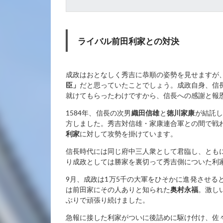
ライバル前田利家との対決
成政はおとなしく秀吉に恭順の姿勢を見せますが
臣」
だと思っていたことでしょう。成政自身、信
就けてもらったわけですから、信長への感謝と報
1584年、信長の次男
織田信雄
と
徳川家康
が結託
方しました。秀吉対信雄・家康連合軍との間で戦
利家
に対して攻勢を掛けています。
信長時代には同じ府中三人衆として君臨し、とも
り成政としては勝家を裏切って秀吉側についた利
9月、成政は1万5千の大軍をひそかに進発させる
は前田家にその人ありと知られた
奥村永福
。激し
ぶりで頑張り続けました。
急報に接した利家がついに後詰めに駆け付け、佐