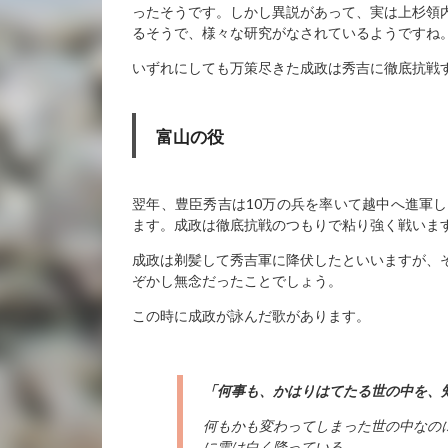
ったそうです。しかし異説があって、実は上杉領
るそうで、様々な研究がなされているようですね
いずれにしても万策尽きた成政は秀吉に徹底抗戦
富山の役
翌年、豊臣秀吉は10万の兵を率いて越中へ進軍
ます。成政は徹底抗戦のつもりで粘り強く戦いま
成政は剃髪して秀吉軍に降伏したといいますが、
ぞかし無念だったことでしょう。
この時に成政が詠んだ歌があります。
「何事も、かはりはてたる世の中を、
何もかも変わってしまった世の中なの
に雪は白く降っている。