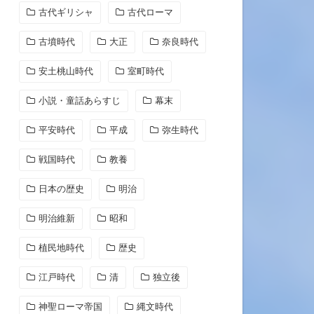
古代ギリシャ
古代ローマ
古墳時代
大正
奈良時代
安土桃山時代
室町時代
小説・童話あらすじ
幕末
平安時代
平成
弥生時代
戦国時代
教養
日本の歴史
明治
明治維新
昭和
植民地時代
歴史
江戸時代
清
独立後
神聖ローマ帝国
縄文時代