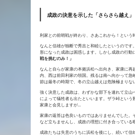
成政の決意を示した「さらさら越え」
利家との前哨戦が終わり、さあこれから！という
なんと信雄が独断で秀吉と和睦したというのです
形になった成政は困惑します。しかし成政の行動
戦を挑むのみ！」
なんと自らが家康の本拠浜松へ出向き、家康に再
内、西は前田利家の領国。残るは南へ向かって急
節は厳冬の時期で、冬の立山越えは危険極まりな
強く決意した成政は、わずかな部下を連れて立山
によって犠牲者も出たといいます。ザラ峠という
家康と会見しますが…
家康の返答は色良いものではありませんでした。
など立ちませんし、成政の理想に付き合っている
成政たちは失意のうちに浜松を後にし、続いて信