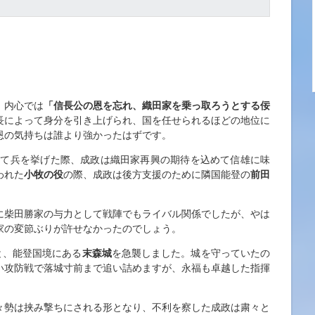
、内心では
「信長公の恩を忘れ、織田家を乗っ取ろうとする佞
長によって身分を引き上げられ、国を任せられるほどの地位に
恩の気持ちは誰より強かったはずです。
して兵を挙げた際、成政は織田家再興の期待を込めて信雄に味
われた
小牧の役
の際、成政は後方支援のために隣国能登の
前田
に柴田勝家の与力として戦陣でもライバル関係でしたが、やは
家の変節ぶりが許せなかったのでしょう。
と、能登国境にある
末森城
を急襲しました。城を守っていたの
い攻防戦で落城寸前まで追い詰めますが、永福も卓越した指揮
々勢は挟み撃ちにされる形となり、不利を察した成政は粛々と