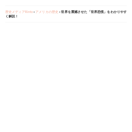
歴史メディアRinto
»
アメリカの歴史
»
世界を震撼させた「世界恐慌」をわかりやす
く解説！