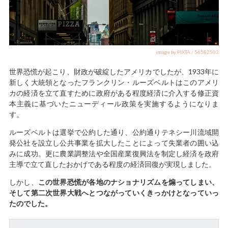
image by PIXTA / 56582503
世界恐慌が起こり、財政が破綻したアメリカでしたが、1933年に
新しく大統領となったフランクリン・ルーズベルトはこのアメリ
カの経済を立て直すために政府がある程度経済に介入する修正資
本主義に基づいたニューディール政策を実施するようになりま
す。
ルーズベルトは選挙で公約した通り、公約通りテネシー川流域開
発公社を設立し公共事業を拡大したことによって失業者の囲い込
みに成功。更に農業調整法や全国産業復興法を制定し経済を政府
主導で立て直したおかげである程度の経済回復が実現しました。
しかし、
この世界恐慌が各地のナショナリズムを煽ってしまい、
そして第二次世界大戦へとつながっていくきっかけとなっていっ
たのでした。