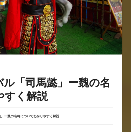
バル「司馬懿」ー魏の名
やすく解説
懿」ー魏の名将についてわかりやすく解説