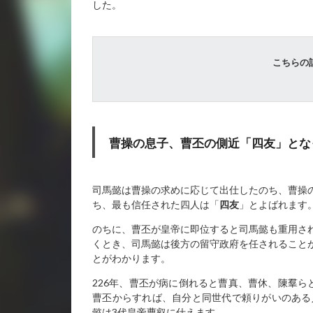
した。
こちらの
曹操の息子、曹丕の側近「四友」とな
司馬懿は曹操の求めに応じて出仕したのち、曹操
ち、最も信任された四人は「
四友
」とよばれます
のちに、曹丕が皇帝に即位すると司馬懿も重用さ
くとき、司馬懿は後方の留守政府を任されること
とがわかります。
226年、曹丕が病に倒れると曹真、曹休、陳羣ら
曹丕からすれば、自分と同世代で頼りがいのある
懿は3代皇帝曹叡に仕えます。