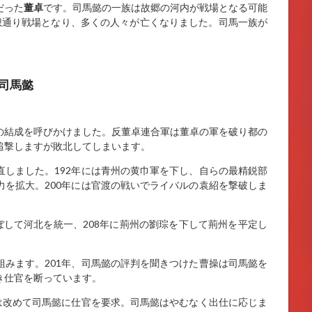
だった
董卓
です。司馬懿の一族は故郷の河内が戦場となる可能
想通り戦場となり、多くの人々が亡くなりました。司馬一族が
司馬懿
の結成を呼びかけました。反董卓連合軍は董卓の軍を破り都の
追撃しますが敗北してしまいます。
しました。192年には青州の黄巾軍を下し、自らの最精鋭部
を拡大。200年には官渡の戦いでライバルの袁紹を撃破しま
ぼして河北を統一、208年に荊州の劉琮を下して荊州を平定し
みます。201年、司馬懿の評判を聞きつけた曹操は司馬懿を
き仕官を断っています。
は改めて司馬懿に仕官を要求。司馬懿はやむなく出仕に応じま