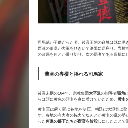
司馬懿が子供だった頃、後漢王朝の命脈は既に尽
西涼の董卓が大軍をひきいて洛陽に居座り、専横
の政局を何とか乗り切り、次の覇者である曹操に
董卓の専横と揺れる司馬家
後漢末期の184年、宗教集団
太平道
の指導者
張角
らは頭に黄色の頭巾を身に着けていたため、
黄巾
黄巾軍は瞬く間に各地を制圧。朝廷は大混乱に陥
す。各地の有力者の協力でなんとか黄巾の乱の勢
った
何進の部下たちが宦官を皆殺し
にしたことで