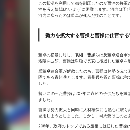
この状況を利用して都を制圧したのが西涼の将軍
性を考え黎陽(れいよう)に避難します。河内は予
河内に戻ったのは董卓が死んだ後のことです。
勢力を拡大する曹操と曹操に仕官する
董卓の横暴に対し、
袁紹
・
曹操
らは反董卓連合軍
洛陽を占領。曹操は単独で長安に撤退した董卓を
反董卓連合軍が解散したのち、曹操は体勢を立て直
隊である青州兵とします。青州兵を得た曹操は勢力
した。
勢いにのった曹操は207年に袁紹の子供たちを滅
ました。
曹操は勢力拡大と同時に人材確保にも熱心に取り組
登用しようとしました。しかし、司馬懿はこのと
208年、政府のトップである丞相に就任した曹操