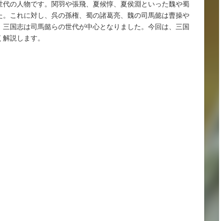
世代の人物です。関羽や張飛、夏候惇、夏侯淵といった魏や蜀
た。これに対し、呉の孫権、蜀の諸葛亮、魏の司馬懿は曹操や
、三国志は司馬懿らの世代が中心となりました。今回は、三国
く解説します。