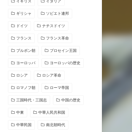
イギリス
イタリア
ギリシャ
ソビエト連邦
ドイツ
ナチスドイツ
フランス
フランス革命
ブルボン朝
プロセイン王国
ヨーロッパ
ヨーロッパの歴史
ロシア
ロシア革命
ロマノフ朝
ローマ帝国
三国時代・三国志
中国の歴史
中東
中華人民共和国
中華民国
南北朝時代