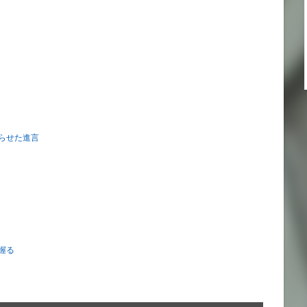
らせた進言
握る