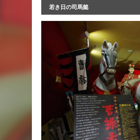
若き日の司馬懿