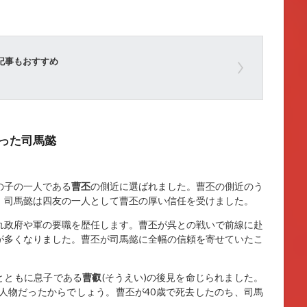
記事もおすすめ
った司馬懿
の子の一人である
曹丕
の側近に選ばれました。曹丕の側近のう
。司馬懿は四友の一人として曹丕の厚い信任を受けました。
れ政府や軍の要職を歴任します。曹丕が呉との戦いで前線に赴
が多くなりました。曹丕が司馬懿に全幅の信頼を寄せていたこ
とともに息子である
曹叡
(そうえい)の後見を命じられました。
人物だったからでしょう。曹丕が40歳で死去したのち、司馬