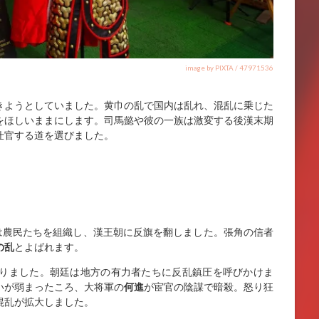
image by PIXTA / 47971536
きようとしていました。黄巾の乱で国内は乱れ、混乱に乗じた
をほしいままにします。司馬懿や彼の一族は激変する後漢末期
仕官する道を選びました。
は農民たちを組織し、漢王朝に反旗を翻しました。張角の信者
の乱
とよばれます。
りました。朝廷は地方の有力者たちに反乱鎮圧を呼びかけま
いが弱まったころ、大将軍の
何進
が宦官の陰謀で暗殺。怒り狂
混乱が拡大しました。