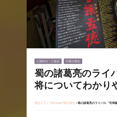
三国時代・三国志
中国の歴史
蜀の諸葛亮のライ
将についてわかり
歴史メディアRinto
»
中国の歴史
»
蜀の諸葛亮のライバル「司馬