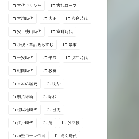
古代ギリシャ
古代ローマ
古墳時代
大正
奈良時代
安土桃山時代
室町時代
小説・童話あらすじ
幕末
平安時代
平成
弥生時代
戦国時代
教養
日本の歴史
明治
明治維新
昭和
植民地時代
歴史
江戸時代
清
独立後
神聖ローマ帝国
縄文時代