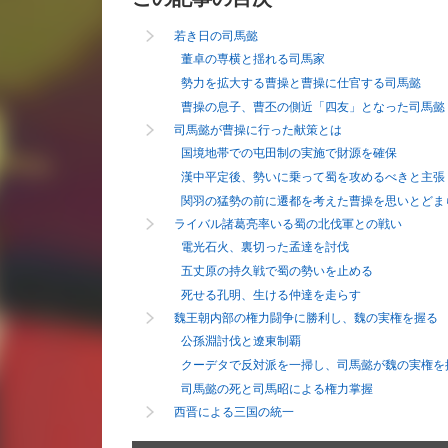
若き日の司馬懿
董卓の専横と揺れる司馬家
勢力を拡大する曹操と曹操に仕官する司馬懿
曹操の息子、曹丕の側近「四友」となった司馬懿
司馬懿が曹操に行った献策とは
国境地帯での屯田制の実施で財源を確保
漢中平定後、勢いに乗って蜀を攻めるべきと主張
関羽の猛勢の前に遷都を考えた曹操を思いとどま
ライバル諸葛亮率いる蜀の北伐軍との戦い
電光石火、裏切った孟達を討伐
五丈原の持久戦で蜀の勢いを止める
死せる孔明、生ける仲達を走らす
魏王朝内部の権力闘争に勝利し、魏の実権を握る
公孫淵討伐と遼東制覇
クーデタで反対派を一掃し、司馬懿が魏の実権を
司馬懿の死と司馬昭による権力掌握
西晋による三国の統一