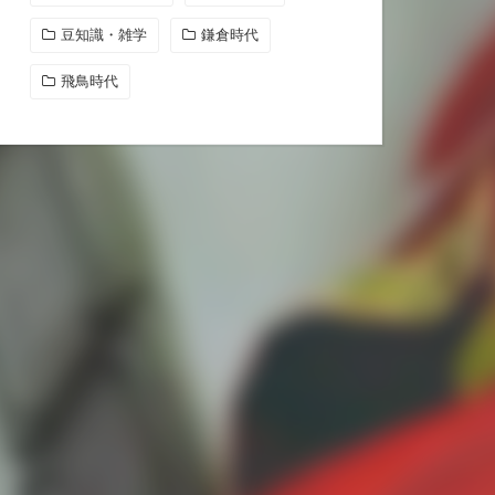
豆知識・雑学
鎌倉時代
飛鳥時代