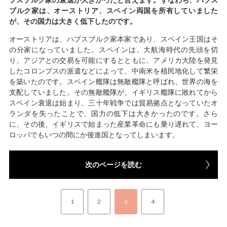
ブルク家は、オーストリア、スペイン両国を所有していました
が、その国力は大きく低下したのです。
オーストリアは、ハプスブルク家本家であり、スペイン王国はそ
の分家になっていました。スペインは、大航海時代の先頭を切
り、アジアとの交易を可能にするとともに、アメリカ大陸を発見
したコロンブスの派遣などによって、中南米を植民地化して繁栄
を築いたのです。スペイン艦隊は無敵艦隊と呼ばれ、世界の海を
支配していました。その無敵艦隊が、イギリス艦隊に敗れてから
スペイン衰退は始まり、三十年戦争では貿易拠点となっていたオ
ランダを失ったことで、国力の低下は大きかったのです。さら
に、その後、イギリスで始まった産業革命にも乗り遅れて、ヨー
ロッパでもいつの間にか後進国となってしまいます。
次のページを読む
1
2
3
4