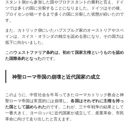
スタント側から参加した国やプロテスタントの勝利と言え、ドイ
ツでは多くの国に分裂することになりました。ドイツはその後、
プロイセンが統一するまで多くの国に分裂した状態が続いたので
す。
また、カトリック側にいたハプスブルグ家のオーストリアやスペ
インは、スイス・オランダの独立を認める形になり、その国力は
低下に向かいました。
この
ウェストファリア条約は、初めて国家主権というものを認め
た国際条約となった
のです。
神聖ローマ帝国の崩壊と近代国家の成立
このように、中世社会を牛耳ってきたローマカトリック教会と神
聖ローマ帝国は実質的には崩壊し、
各国はそれぞれに主権を持っ
た国として認められた
のです。これが、三十年戦争の結果として
一番大きく、ヨーロッパに近代国家が成立して、産業革命、市民
革命に向けて走り出したと言えます。