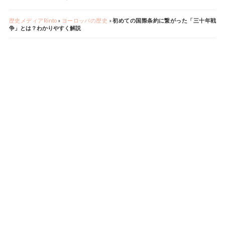
歴史メディアRinto
»
ヨーロッパの歴史
»
初めての国際条約に繋がった「三十年戦
争」とは？わかりやすく解説