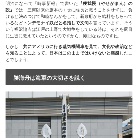
明治になって『時事新報』で書いた
『痩我慢（やせがまん）の
説』
では、三河以来の旗本のくせに薩長と戦うことをせずに、負
けると決めつけて和睦なんかをして、新政府から給料をもらって
いるなど
トンデモナイ奴だと名指しで文句
を言っています。そう
いう福沢諭吉は江戸の上野で大戦争をしている時は、それを尻目
に生徒に教えていたというのですから、剛胆なものですね。
しかし、
共にアメリカに行き蒸気機関車を見て、文化や政治など
を知ることによって、日本はこのままではいけないと痛感
したこ
とでしょう。
勝海舟は海軍の大切さを説く