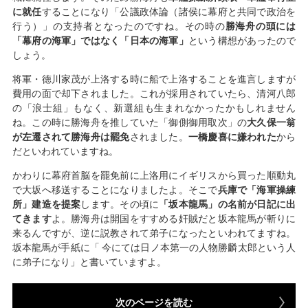
に就任
することになり「公議政体論（諸侯に幕府と共同で政治を
行う）」の支持者となったのですね。その時の
勝海舟の頭には
「幕府の海軍」ではなく「日本の海軍」
という構想があったので
しょう。
将軍・徳川家茂が上洛する時に船で上洛することを進言しますが
費用の面で却下されました。これが採用されていたら、清河八郎
の「浪士組」もなく、新選組も生まれなかったかもしれません
ね。この時に勝海舟を推していた「御側御用取次」の
大久保一翁
が左遷されて勝海舟は罷免
されました。
一橋慶喜に嫌われた
から
だといわれていますね。
かわりに幕府首脳を罷免前に上洛用にイギリスから買った順動丸
で大坂へ移送することになりましたよ。そこで
兵庫で「海軍操練
所」建造を提案
します。その頃に
「坂本龍馬」の名前が日記に出
てきます
よ。勝海舟は開国をすすめる奸賊だと坂本龍馬が斬りに
来るんですが、逆に説教されて弟子になったといわれてますね。
坂本龍馬が手紙に「 今にては日ノ本第一の人物勝麟太郎という人
に弟子になり」と書いていますよ。
次のページを読む