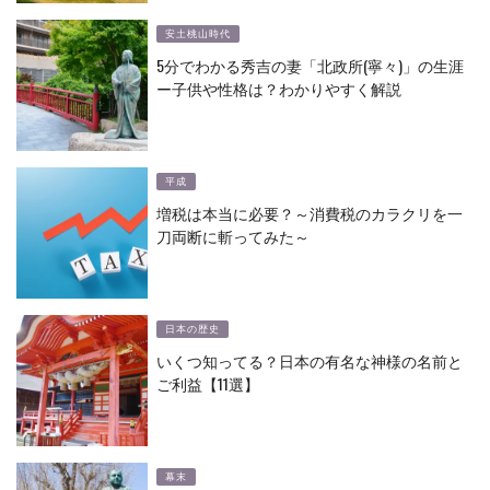
安土桃山時代
5分でわかる秀吉の妻「北政所(寧々)」の生涯
ー子供や性格は？わかりやすく解説
平成
増税は本当に必要？～消費税のカラクリを一
刀両断に斬ってみた～
日本の歴史
いくつ知ってる？日本の有名な神様の名前と
ご利益【11選】
幕末