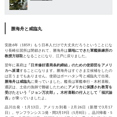
勝海舟と咸臨丸
安政6年（1859）もう日本人だけで大丈夫だろうということにな
り長崎伝習所は閉鎖されて、勝海舟は
築地にできた軍艦操練所の
教授方頭取
となることになり、江戸に戻りました。
翌年に幕府は
「日米修好通商条約締結」のための使節団をアメリ
カへ派遣
することになります。勝海舟はすぐさま立候補をしたの
は言うまでもありません。使節はポーハタン号と咸臨丸で出発。
勝海舟は咸臨丸
に乗っていました。艦長は軍艦奉行・木村喜毅。
通訳は、土佐の漁師で難破したために
アメリカに保護され教育を
受けたという「ジョン万次郎」。木村喜毅の付人として「福沢諭
吉」
が乗っていましたよ。
品川出発・1月13日。アメリカ到着・2月26日（新暦で3月17
日）。サンフランシスコ発・閏3月19日（5月8日）。品川帰着・5