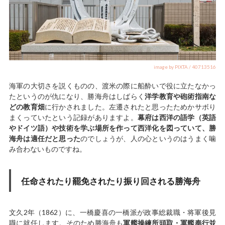
image by PIXTA / 40713516
海軍の大切さを説くものの、渡米の際に船酔いで役に立たなかっ
たというのが仇になり、勝海舟はしばらく
洋学教育や砲術指南な
どの教育畑
に行かされました。左遷されたと思ったためかサボり
まくっていたという記録がありますよ。
幕府は西洋の語学（英語
やドイツ語）や技術を学ぶ場所を作って西洋化を図っていて、勝
海舟は適任だと思った
のでしょうが、人の心というのはうまく噛
み合わないものですね。
任命されたり罷免されたり振り回される勝海舟
文久2年（1862）に、一橋慶喜の一橋派が政事総裁職・将軍後見
職に就任します。そのため勝海舟も
軍艦操練所頭取・軍艦奉行並