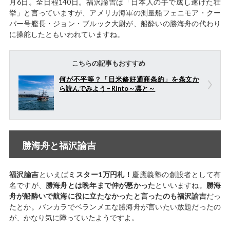
月6日。全日程140日。福沢諭吉は「日本人の手で成し遂げた壮
挙」と言っていますが、アメリカ海軍の測量船フェニモア・クー
パー号艦長・ジョン・ブルック大尉が、船酔いの勝海舟の代わり
に操舵したともいわれていますね。
こちらの記事もおすすめ
何が不平等？「日米修好通商条約」を条文か
ら読んでみよう – Rinto～凛と～
勝海舟と福沢諭吉
福沢諭吉
といえば
ミスター1万円札！
慶應義塾の創設者として有
名ですが、
勝海舟とは晩年まで仲が悪かった
といいますね。
勝海
舟が船酔いで航海に役に立たなかったと言ったのも福沢諭吉
だっ
たとか。バンカラでベランメエな勝海舟が言いたい放題だったの
が、かなり気に障っていたようですよ。