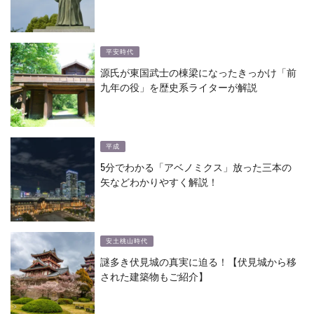
平安時代
源氏が東国武士の棟梁になったきっかけ「前
九年の役」を歴史系ライターが解説
平成
5分でわかる「アベノミクス」放った三本の
矢などわかりやすく解説！
安土桃山時代
謎多き伏見城の真実に迫る！【伏見城から移
された建築物もご紹介】