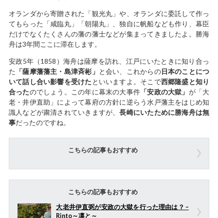
オランダから寄贈された「観光丸」や、オランダに委託して作っ
てもらった「咸臨丸」「朝陽丸」、独自に帆船なども作り、幕臣
だけでなくたくさんの藩の藩士などが集まってきましたよ。勝海
舟は3年間ここに滞在します。
安政5年（1858）海舟は薩摩を訪れ、江戸にいたときに知り合っ
た
「薩摩藩藩主・島津斉彬」
と会い、これからの
日本のことにつ
いて話し合い影響を受けた
といいますよ。そこで
西郷隆盛と知り
合った
のでしょう。この年に幕末の大事件
「安政の大獄」
が「大
老・井伊直助」によって幕府の方針に逆らう水戸藩主をはじめ知
識人などが粛清されていきますが、
長崎にいたために勝海舟は無
事
だったのですね。
こちらの記事もおすすめ
こちらの記事もおすすめ
大老井伊直弼が安政の大獄を行った理由は？ –
Rinto～凛と～