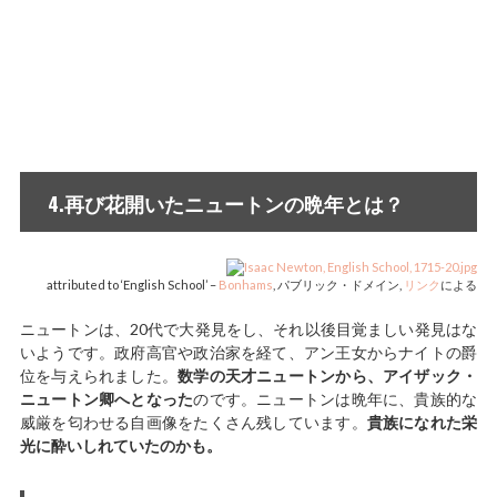
4.再び花開いたニュートンの晩年とは？
attributed to ‘English School’ –
Bonhams
, パブリック・ドメイン,
リンク
による
ニュートンは、20代で大発見をし、それ以後目覚ましい発見はな
いようです。政府高官や政治家を経て、アン王女からナイトの爵
位を与えられました。
数学の天才ニュートンから、アイザック・
ニュートン卿へとなった
のです。ニュートンは晩年に、貴族的な
威厳を匂わせる自画像をたくさん残しています。
貴族になれた栄
光に酔いしれていたのかも。