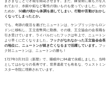
まざまなことで才能を開花させます。また、錬金術に最も力を入
れており、水銀や鉛など毒性の強いものも使っていました。その
ためか、
50
歳の頃から体調を崩してしまい、行動や言動がおかし
くなってしまったとか。
でも、奇跡の復活を遂げたニュートンは、ケンブリッジからロン
ドンに移転し、王立造幣局に勤務。その後、王立協会の会長職を
引き受けています。ライバルだったフックは年上で、ニュートン
より早くに亡くなりました。
フックがなれなかった王立協会会長
の地位に、ニュートンが就き亡くなるまで活躍しています。
フッ
ク対ニュートンは、ニュートンの勝ち！
1727年3月31日（新暦）で、睡眠中に84歳で永眠しました。当時
としてはかなりの長寿です。世界遺産でも有名な、ウェストミン
スター寺院に埋葬されています。