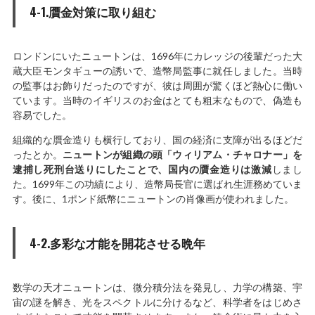
4-1.贋金対策に取り組む
ロンドンにいたニュートンは、1696年にカレッジの後輩だった大
蔵大臣モンタギューの誘いで、造幣局監事に就任しました。当時
の監事はお飾りだったのですが、彼は周囲が驚くほど熱心に働い
ています。当時のイギリスのお金はとても粗末なもので、偽造も
容易でした。
組織的な贋金造りも横行しており、国の経済に支障が出るほどだ
ったとか。
ニュートンが組織の頭「ウィリアム・チャロナー」を
逮捕し死刑台送りにしたことで、国内の贋金造りは激減
しまし
た。1699年この功績により、造幣局長官に選ばれ生涯務めていま
す。後に、1ポンド紙幣にニュートンの肖像画が使われました。
4-2.多彩な才能を開花させる晩年
数学の天才ニュートンは、微分積分法を発見し、力学の構築、宇
宙の謎を解き、光をスペクトルに分けるなど、科学者をはじめさ