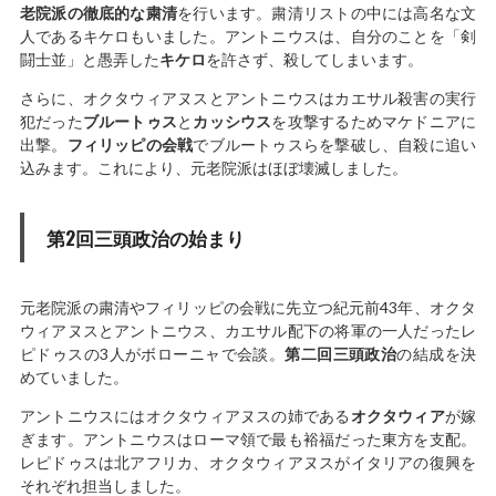
老院派の徹底的な粛清
を行います。粛清リストの中には高名な文
人であるキケロもいました。アントニウスは、自分のことを「剣
闘士並」と愚弄した
キケロ
を許さず、殺してしまいます。
さらに、オクタウィアヌスとアントニウスはカエサル殺害の実行
犯だった
ブルートゥス
と
カッシウス
を攻撃するためマケドニアに
出撃。
フィリッピの会戦
でブルートゥスらを撃破し、自殺に追い
込みます。これにより、元老院派はほぼ壊滅しました。
第2回三頭政治の始まり
元老院派の粛清やフィリッピの会戦に先立つ紀元前43年、オクタ
ウィアヌスとアントニウス、カエサル配下の将軍の一人だったレ
ピドゥスの3人がボローニャで会談。
第二回三頭政治
の結成を決
めていました。
アントニウスにはオクタウィアヌスの姉である
オクタウィア
が嫁
ぎます。アントニウスはローマ領で最も裕福だった東方を支配。
レピドゥスは北アフリカ、オクタウィアヌスがイタリアの復興を
それぞれ担当しました。