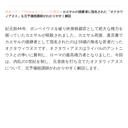
歴史メディアRinto
»
ヨーロッパの歴史
»
カエサルの後継者に指名された「オクタウ
ィアヌス」を元予備校講師がわかりやすく解説
紀元前44年、ポンペイウスを破り終身独裁官として絶大な権力を
握っていたカエサルが暗殺されました。カエサル死後、遺言書で
カエサルの後継者として指名されたのは18歳の無名な若者だった
オクタウィウヌスです。オクタウィアヌスはライバルのアントニ
ウスとの争いに勝利し、ローマの最高権力者となりました。今回
は、内乱の1世紀を制し、元首政を打ち立てたオクタウィアヌス
について、元予備校講師がわかりやすく解説します。