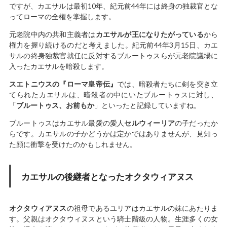
ですが、カエサルは最初10年、紀元前44年には終身の独裁官とな
ってローマの全権を掌握します。
元老院中内の共和主義者は
カエサルが王になりたがっている
から
権力を握り続けるのだと考えました。紀元前44年3月15日、カエ
サルの終身独裁官就任に反対するブルートゥスらが元老院議場に
入ったカエサルを暗殺します。
スエトニウスの『ローマ皇帝伝』
では、暗殺者たちに剣を突き立
てられたカエサルは、暗殺者の中にいたブルートゥスに対し、
「
ブルートゥス、お前もか
」といったと記録していますね。
ブルートゥスはカエサル最愛の愛人
セルウィーリア
の子だったか
らです。カエサルの子かどうかは定かではありませんが、見知っ
た顔に衝撃を受けたのかもしれません。
カエサルの後継者となったオクタウィアヌス
オクタウィアヌス
の祖母であるユリアはカエサルの妹にあたりま
す。父親はオクタウィヌスという騎士階級の人物。生涯多くの女