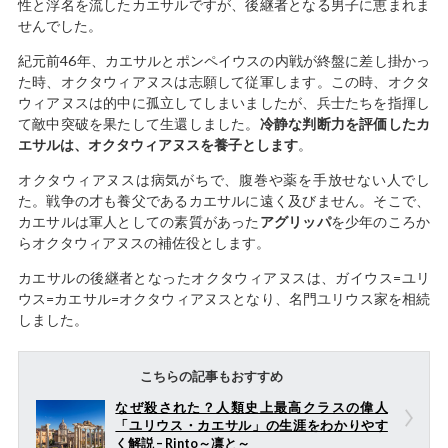
性と浮名を流したカエサルですが、後継者となる男子に恵まれま
せんでした。
紀元前46年、カエサルとポンペイウスの内戦が終盤に差し掛かっ
た時、オクタウィアヌスは志願して従軍します。この時、オクタ
ウィアヌスは的中に孤立してしまいましたが、兵士たちを指揮し
て敵中突破を果たして生還しました。
冷静な判断力を評価したカ
エサルは、オクタウィアヌスを養子とします
。
オクタウィアヌスは病気がちで、腹巻や薬を手放せない人でし
た。戦争の才も養父であるカエサルに遠く及びません。そこで、
カエサルは軍人としての素質があった
アグリッパ
を少年のころか
らオクタウィアヌスの補佐役とします。
カエサルの後継者となったオクタウィアヌスは、ガイウス=ユリ
ウス=カエサル=オクタウィアヌスとなり、名門ユリウス家を相続
しました。
こちらの記事もおすすめ
なぜ殺された？人類史上最高クラスの偉人
「ユリウス・カエサル」の生涯をわかりやす
く解説 – Rinto～凛と～