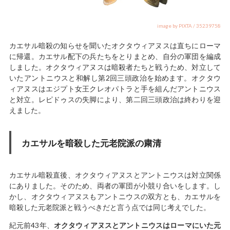
image by PIXTA / 35239758
カエサル暗殺の知らせを聞いたオクタウィアヌスは直ちにローマ
に帰還。カエサル配下の兵たちをとりまとめ、自分の軍団を編成
しました。オクタウィアヌスは暗殺者たちと戦うため、対立して
いたアントニウスと和解し第2回三頭政治を始めます。オクタウ
ィアヌスはエジプト女王クレオパトラと手を組んだアントニウス
と対立。レピドゥスの失脚により、第二回三頭政治は終わりを迎
えました。
カエサルを暗殺した元老院派の粛清
カエサル暗殺直後、オクタウィアヌスとアントニウスは対立関係
にありました。そのため、両者の軍団が小競り合いをします。し
かし、オクタウィアヌスもアントニウスの双方とも、カエサルを
暗殺した元老院派と戦うべきだと言う点では同じ考えでした。
紀元前43年、
オクタウィアヌスとアントニウスはローマにいた元