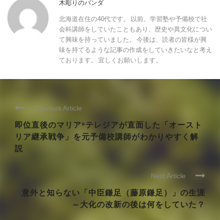
木彫りのパンダ
北海道在住の40代です。 以前、学習塾や予備校で社
会科講師をしていたこともあり、歴史や異文化につい
て興味を持っていました。 今後は、読者の皆様が興
味を持てるような記事の作成をしていきたいなと考え
ております。 宜しくお願いします。
Previous Article
即位直後のマリア=テレジアが直面した「オースト
リア継承戦争」を元予備校講師がわかりやすく解
説
Next Article
意外と知らない「中臣鎌足（藤原鎌足）」の生涯
～大化の改新の後は何をしていた？