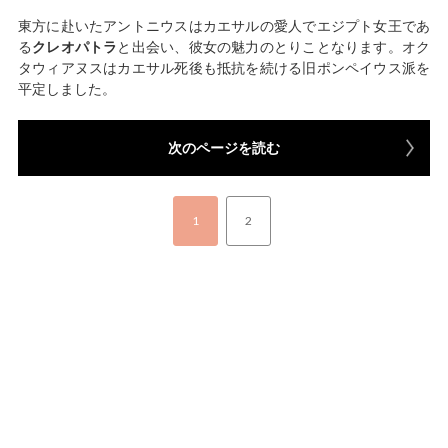
東方に赴いたアントニウスはカエサルの愛人でエジプト女王であ
る
クレオパトラ
と出会い、彼女の魅力のとりことなります。オク
タウィアヌスはカエサル死後も抵抗を続ける旧ポンペイウス派を
平定しました。
次のページを読む
1
2