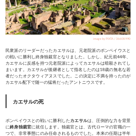
image by PIXTA / 36608990
民衆派のリーダーだったカエサルは、元老院派のポンペイウスと
の戦いに勝利し終身独裁官となりました。しかし、紀元前44年、
カエサルに反感を持つ元老院派によってカエサルは暗殺されてし
まいます。カエサルが後継者として指名したのは18歳の無名な若
者だったオクタウィアヌスでした。この決定に不満を持ったのが
カエサル配下で随一の猛将だったアントニウスです。
カエサルの死
ポンペイウスとの戦いに勝利した
カエサル
は、圧倒的な力を背景
に
終身独裁官
に就任します。独裁官とは、古代ローマの官職の一
つで、非常事態にのみ任命されるものでした。本来の任期は半年