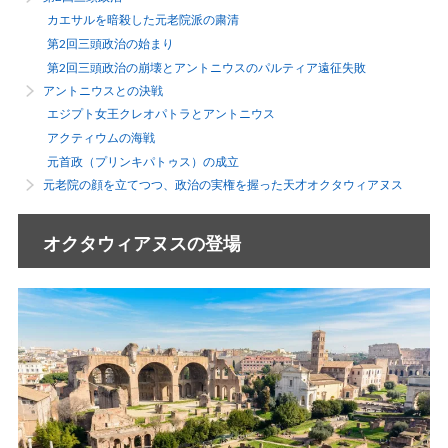
カエサルを暗殺した元老院派の粛清
第2回三頭政治の始まり
第2回三頭政治の崩壊とアントニウスのパルティア遠征失敗
アントニウスとの決戦
エジプト女王クレオパトラとアントニウス
アクティウムの海戦
元首政（プリンキパトゥス）の成立
元老院の顔を立てつつ、政治の実権を握った天才オクタウィアヌス
オクタウィアヌスの登場