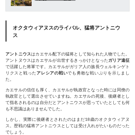
オクタウィアヌスのライバル、猛将アントニウ
ス
アントニウス
はカエサル配下の猛将として知られた人物でした。
アントヌウスはカエサルが出世するきっかけとなった
ガリア遠征
で活躍した将軍です。カエサルがガリア人の族長ウェルキンゲト
リクスと戦った
アレシアの戦い
でも勇敢な戦いぶりを示しまし
た。
カエサルの信任も厚く、カエサルが執政官となった時には同僚の
執政官として選出させていますね。カエサルの死後、後継者とし
て指名されるのは自分だとアントニウスが思っていたとしても何
も不思議はありませんでした。
しかし、実際に後継者とされたのはまだ18歳のオクタウィアヌ
ス。歴戦の猛将アントニウスとしては受け入れがたいものだった
でしょう。