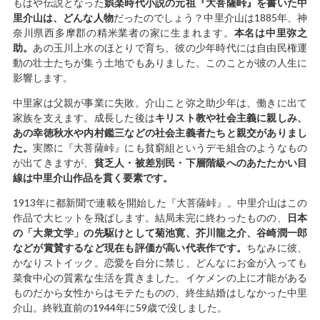
もはや伝説となった
娯楽時代小説の元祖『大菩薩峠』を書いた中
里介山は、どんな人物
だったのでしょう？中里介山は1885年、神
奈川県西多摩郡の精米業者の家に生まれます。
本名は中里弥之
助。
あの玉川上水のほとりで育ち、彼の少年時代には自由民権運
動の壮士たちが集う土地でもありました。このことが彼の人生に
影響します。
中里家は父親が事業に失敗。介山こと弥之助少年は、働きに出て
家族を支えます。成長した後は
キリスト教や社会主義に親しみ、
あの幸徳秋水や内村鑑三などの社会主義者たちと親交がありまし
た。
実際に『大菩薩峠』にも貧窮組というデモ組合のようなもの
が出てきますが、
貧乏人・被差別民・下層階級へのあたたかい目
線は中里介山作品を貫く要素です。
1913年に都新聞で連載を開始した『大菩薩峠』。中里介山はこの
作品で大ヒットを飛ばします。結局未完に終わったものの、
日本
の「大衆文学」の先駆けとして菊池寛、芥川龍之介、谷崎潤一郎
などが賞賛するなど現在も評価が高い代表作です。
ちなみに彼、
かなりストイック。恋愛を自分に禁じ、どんなにお金が入っても
菜食中心の質素な生活を貫きました。イケメンの上に才能がある
ものだから女性からはモテたものの、終生結婚はしなかった中里
介山。終戦直前の1944年に59歳で没しました。