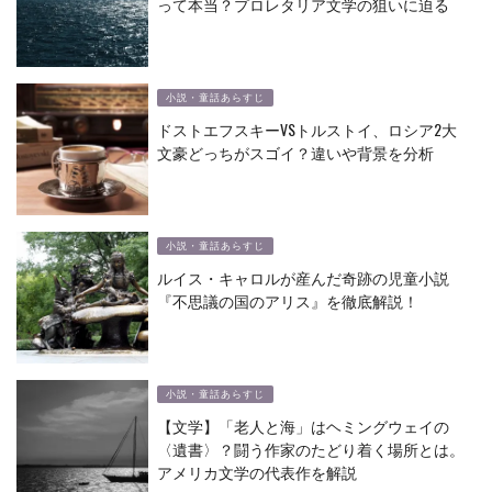
って本当？プロレタリア文学の狙いに迫る
小説・童話あらすじ
ドストエフスキーVSトルストイ、ロシア2大
文豪どっちがスゴイ？違いや背景を分析
小説・童話あらすじ
ルイス・キャロルが産んだ奇跡の児童小説
『不思議の国のアリス』を徹底解説！
小説・童話あらすじ
【文学】「老人と海」はヘミングウェイの
〈遺書〉？闘う作家のたどり着く場所とは。
アメリカ文学の代表作を解説