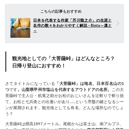
こちらの記事もおすすめ
日本を代表する作家「芥川龍之介」の生涯と
名作の数々をわかりやすく解説 – Rinto～凛と
～
観光地としての「大菩薩峠」はどんなところ？
日帰り登山におすすめ！
さてタイトルになっている
「大菩薩峠」は地名、日本百名山の1
つ
です
。山梨県甲州市塩山を代表するアウトドアの名所。
この大
菩薩峠で主人公・机竜之助がお松のおじいさんを辻斬りで斬り捨
て、お松と七兵衛との出逢いがあり……という序盤の鍵となるシー
ンが展開されます。観光地としても有名。どんな場所なのでしょ
う？
大菩薩峠は標高1897メートル。尾根からは富士山、南アルプス、