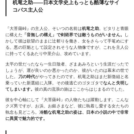
机竜之助――日本文学史上もっとも酷薄なサイ
コパス主人公
『大菩薩峠』の主人公、そいつの名前は
机竜之助
。ピタリと青眼
に構えた
「音無しの構え」で剣術界では敵うものがいません。
し
かして彼は欲望のままに辻斬りを働き、女をさらって手篭めにす
る。悪の巨魁として設定されそうな人物像ですが、これを主人公
に持ってくるあたり中里介山、攻めています。
太平の世だったなら一生日陰者、ざまあみろという生涯だったで
しょうが、運が良いのか悪かったのか、彼がいたのは幕末の世で
した。
刀の時代
がやってきたのです。机竜之助はまだ新徴組と名
乗っていた新選組に入隊。その後逃亡のゴタゴタで
なんと失明し
てしまいます。
彼の真の流浪の旅はここからはじまるのでした。
彼を中心軸にして『大菩薩峠』の人物たちは躍動します。こんな
クズ男ですが、お浜、お銀さまなど、彼に執着し愛する女たちの
執念も見どころ。
冷酷な机竜之助の姿は、日本の小説の中で非常
に異質で魅力的です。