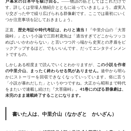
戸幕末の日本中を駆け回る。
――物語の筋としてはこれだけで
す。詳しくは登場人物紹介とともに辿っていきましょう。虚実入
り交ざった中で繰り広げられる群像劇です。ここでは最初にいく
つか注意事項を記しておきましょう。
正直、
歴史考証や時代考証は、わりと適当！
『中里介山の「大菩
薩峠」』という小論で三田村鳶魚は「適当すぎてどこからツッコ
めばいいかわからない」と言いつつ片っ端から史実との矛盾をピ
ックアップするほど。でもいいんです、だってエンタテインメン
トですもの。
しかしある程度まで読んでいくとわかりますが、
この小説を作者
の中里介山、まったく終わらせる気がありません。
途中から明ら
かにストーリーを回収できなくなっていっています。俗に言う
「小説が暴れだした」というやつですね。大正から昭和まで時代
をまたいで連載し続けた『大菩薩峠』。
41巻にのぼる群像劇は、
未完のまま連載終了することになります。
書いた人は、中里介山（なかざと かいざん）