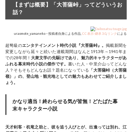
【まずは概要】「大菩薩峠」ってどういうお
話？
uraomote_yamaneko –
投稿者自身による作品
,
CC 表示-継承 3.0
,
リンク
による
超弩級の
エンタテインメント時代小説『大菩薩峠』。
掲載新聞を
変更しながら延々と続いた連載期間はなんと1913年～1941年ま
での28年間！
大衆文学の先駆けであり、魅力的キャラクターがあ
ふれる幕末時代小説の傑作です。
書いた人・中里介山ってどんな
人？そもそもどんなお話？題名になっている
「大菩薩峠（大菩薩
嶺）」の、登山地・観光地としての魅力もあわせてご紹介しまし
ょう。
かなり適当！終わらせる気が皆無！どたばた幕
末キャラクター小説
天才剣客・机竜之助と、彼を追う人びとが、出逢っては別れ、江