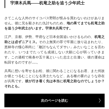
宇津木兵馬――机竜之助を追う少年武士
さてこんな人外のサイコパス野郎が恨みを買わないわけがありま
せん。彼に兄を殺された仇討ちのため、
地の果てまでも机竜之助
を追う少年武士がいます。宇津木兵馬です。
江戸、京都、伊勢、甲府など日本全国追いかけるものの、
机竜之
助とは必ずニアミス。
その上無実の罪で牢屋に放り込まれたり、
恵林寺の慢心和尚に「敵討ちなんてダサい」みたいなことを言わ
れたり、いつまでたっても成就しない大願に心が弱っていきま
す。この過程で南条や五十嵐といった志士と出逢い、彼の運命は
転回するのですが……。
兵馬に想いを寄せるお松、彼に関わることになるお君、また何故
か彼とつるむことになる浪士たちなど、ある種の要のような存在
が兵馬です。
彼が行き着く先は本当に机竜之助なのでしょうか？
それとも。
次のページを読む