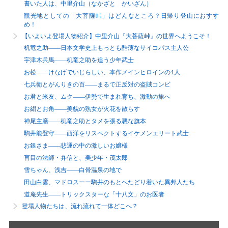
書いた人は、中里介山（なかざと かいざん）
観光地としての「大菩薩峠」はどんなところ？日帰り登山におすす
め！
【いよいよ登場人物紹介】中里介山『大菩薩峠』の世界へようこそ！
机竜之助――日本文学史上もっとも酷薄なサイコパス主人公
宇津木兵馬――机竜之助を追う少年武士
お松――けなげでいじらしい、本作メインヒロインの1人
七兵衛とがんりきの百――まるで正反対の盗賊コンビ
お君と米友、ムク――伊勢で生まれ育ち、激動の旅へ
お絹とお角――美貌の熟女が火花を散らす
神尾主膳――机竜之助とタメを張る悪な旗本
駒井能登守――西洋をリスペクトするイケメンエリート武士
お銀さま――悲運の中の激しいお嬢様
盲目の法師・弁信と、美少年・茂太郎
雪ちゃん、浅吉――白骨温泉の地で
田山白雲、マドロスーー駒井のもとへたどり着いた異邦人たち
道庵先生――トリックスターな「十八文」のお医者
登場人物たちは、流れ流れて一体どこへ？