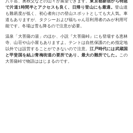
八ヶ岳、奥秩父などの山々が展望できます。
東京都新宿から特急
で片道1時間半とアクセスも良く、日帰り登山にも最適。
登山道
も難易度が低く、初心者向けの登山スポットとしても大人気。車
道もありますが、タクシーおよび福ちゃん荘利用者のみが利用可
能です。冬場は雪も降るので注意が必要。
温泉「大菩薩の湯」のほか、小説『大菩薩峠』にも登場する恵林
寺、山荘や山小屋もありますよ。テントは自然保護のため指定地
以外では設営することができないので注意。
江戸時代には武蔵国
と甲斐国を結ぶ青梅街道の要所であり、最大の難所でした。
この
大菩薩峠で物語ははじまるのです。