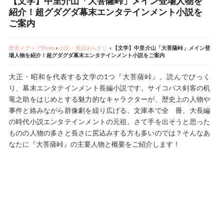
【文学】中里介山「大菩薩峠」メイン登場人物を
紹介！超グダグダ幕末エンタテインメント小説を
ご案内
歴史メディアRinto
»
小説・童話あらすじ
»
【文学】中里介山「大菩薩峠」メイン登
場人物を紹介！超グダグダ幕末エンタテインメント小説をご案内
大正・昭和を代表する文学の1つ『大菩薩峠』。読んでびっく
り、幕末エンタテインメント長編小説です。サイコパス剣客の机
竜之助をはじめとする魅力的なキャラクターが、歴史上の人物や
事件と絡みながら群像劇を繰り広げる、文庫本で全 冊、大長編
の時代小説エンタテインメントの元祖。さて手を出そうと思った
ものの人物の多さと長さに尻込みする方も多いのでは？そんなあ
なたに『大菩薩峠』の主要人物と概要をご紹介します！