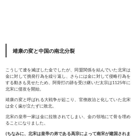
靖康の変と中国の南北分裂
こうして遼を滅ぼした金でしたが、同盟関係を結んでいた北宋は
金に対して挑発行為を繰り返し、さらには金に対して侵略行為を
する動きも見せたため、阿骨打の跡を受け継いだ太宗は1125年に
北宋に侵攻を開始。
靖康の変と呼ばれる大戦争が起こり、官僚政治と化していた北宋
は全く歯が立たずに敗北。
北宋の皇帝一家は金に拉致されてしまい、金の領地にて骨を埋め
ることになりました。
(ちなみに、北宋は皇帝の弟である高宗によって南宋が建国されま