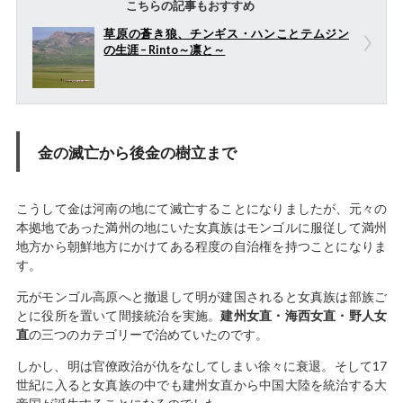
こちらの記事もおすすめ
草原の蒼き狼、チンギス・ハンことテムジン
の生涯 – Rinto～凛と～
金の滅亡から後金の樹立まで
こうして金は河南の地にて滅亡することになりましたが、元々の
本拠地であった満州の地にいた女真族はモンゴルに服従して満州
地方から朝鮮地方にかけてある程度の自治権を持つことになりま
す。
元がモンゴル高原へと撤退して明が建国されると女真族は部族ご
とに役所を置いて間接統治を実施。
建州女直・海西女直・野人女
直
の三つのカテゴリーで治めていたのです。
しかし、明は官僚政治が仇をなしてしまい徐々に衰退。そして17
世紀に入ると女真族の中でも建州女直から中国大陸を統治する大