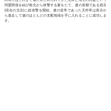
同盟関係を結び南北から挟撃する案をたて、遼の首都である燕京
(現在の北京)に総攻撃を開始。遼の皇帝であった天祚帝は燕京か
ら逃走して遼のほとんどの支配地域を手に入れることに成功しま
す。