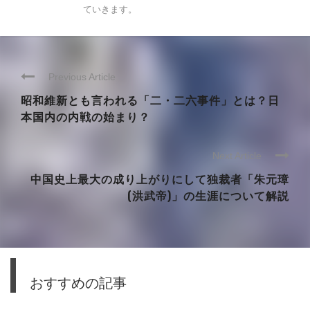
ていきます。
Previous Article
昭和維新とも言われる「二・二六事件」とは？日
本国内の内戦の始まり？
Next Article
中国史上最大の成り上がりにして独裁者「朱元璋
(洪武帝)」の生涯について解説
おすすめの記事