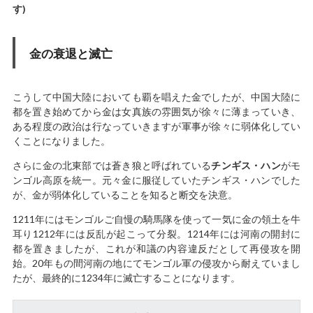
す)
金の衰退と滅亡
こうして中国大陸においても覇を唱えた金でしたが、中国大陸に
都を置き始めてから金は女真族の雰囲気が徐々に薄まっていき、
ある程度の政治は行なっていきますが軍事が徐々に弱体化してい
くことになりました。
さらに金の北東部では蒼き狼と呼ばれている
チンギス・ハン
がモ
ンゴル高原を統一。元々金に服従していたチンギス・ハンでした
が、金が弱体化していることを知ると断交を決意。
1211年にはモンゴルご自慢の騎馬隊を使って一気に金の領土を牛
耳り1212年には反乱が起こって分裂。1214年には河南の開封に
都を置きましたが、これが和議の内容違反だとして再侵攻を開
始。20年もの間河南の地にてモンゴル軍の侵攻から耐えていまし
たが、最終的に1234年に滅亡することになります。