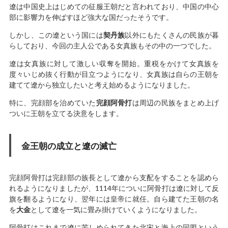
遼は中国史上はじめての征服王朝だと言われており、中国の中心
部に影響力を伸ばすほど強大な国だったそうです。
しかし、この遼という国には
契丹族
以外にもたくさんの民族が暮
らしており、今回の主人公である女真族もその中の一つでした。
遼は女真族に対して激しい収奪を開始。重税をかけて女真族を
度々いじめ抜く行動が目立つようになり、女真族は自らの王朝を
建てて遼から独立したいと考え始めるようになりました。
特に、完顔部を治めていた
完顔阿骨打
は周辺の民族をまとめ上げ
ついに王朝を立てる決意をします。
金王朝の成立と遼の滅亡
完顔阿骨打は完顔部の族長として遼から支配をすることを認めら
れるようになりましたが、1114年についに阿骨打は遼に対して反
旗を翻るようになり、翌年には皇帝に就任。自ら建てた王朝の名
を
大金
として遼を一気に畳み掛けていくようになりました。
阿骨打はこれまで遼に苦しめられてきた北宋と海上の同盟という