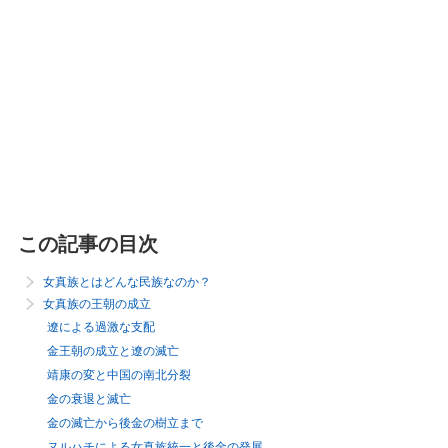
この記事の目次
女真族とはどんな民族なのか？
女真族の王朝の成立
遼による過激な支配
金王朝の成立と遼の滅亡
靖康の変と中国の南北分裂
金の衰退と滅亡
金の滅亡から後金の樹立まで
ヌルハチによる女真族統一と後金の発展