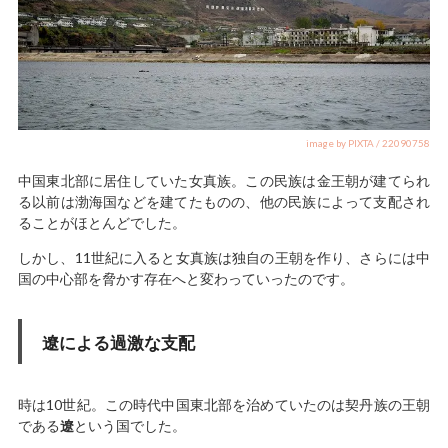
image by PIXTA / 22090758
中国東北部に居住していた女真族。この民族は金王朝が建てられ
る以前は渤海国などを建てたものの、他の民族によって支配され
ることがほとんどでした。
しかし、11世紀に入ると女真族は独自の王朝を作り、さらには中
国の中心部を脅かす存在へと変わっていったのです。
遼による過激な支配
時は10世紀。この時代中国東北部を治めていたのは契丹族の王朝
である
遼
という国でした。