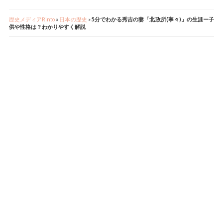
歴史メディアRinto
»
日本の歴史
»
5分でわかる秀吉の妻「北政所(寧々)」の生涯ー子
供や性格は？わかりやすく解説