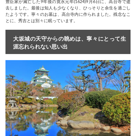
豊臣家が滅亡した9年後の寛永元年(1624)9月6日に、高台寺で逝
去しました。最後は知人も少なくなり、ひっそりと余生を過ごし
たようです。寧々のお墓は、高台寺内に作られました。残念なこ
とに、秀吉とは別々に眠っています。
大坂城の天守からの眺めは、寧々にとって生
涯忘れられない思い出