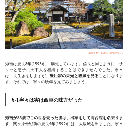
image by PIXTA / 49569941
秀吉は慶長3年(1598)に、病死しています。信長と同じように、サ
クッと息子に天下人を相続することはできませんでした。寧々
は、長生きをしますが、
豊臣家の栄光と破滅を見る
ことになりま
す。それでは、寧々の晩年を見てみましょう。
5-1.寧々は実は西軍の味方だった
秀吉が63歳でこの世を去った後は、出家をして高台院を名乗りま
す
。関ヶ原合戦前の慶長4年(1599)には、大坂城を出ました。寧々