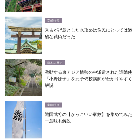
室町時代
秀吉が得意とした水攻めは住民にとっては過
酷な戦術だった
日本の歴史
激動する東アジア情勢の中派遣された遣隋使
「小野妹子」を元予備校講師がわかりやすく
解説
室町時代
戦国武将の【かっこいい家紋】を集めてみた
ー意味も解説