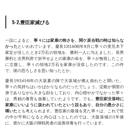
5-2.豊臣家滅びる
一説によると、
寧々には家康の怖さを、関ケ原合戦の時は知らな
かった
といわれています。慶長13(1608)年8月に寧々の実兄木下
家定が没したとき2万石の領地を、勝利一人に与えました。長男
勝利と次男利房で折半せよとの家康の命を、寧々が無視したこと
に立腹し、寧々の領地2万石を家康が没収したのです。この件
で、彼の恐ろしさを思い知ったとか。
慶長19(1614)年の大坂夏の陣で大坂城が燃え崩れたと聞いた、
寧々の気持ちはいかばかりなものだったでしょう。淀殿が側室の
身でありながら大きな顔をしており、内心穏やかでなかった寧々
は、秀頼の養育も放棄していたようです。でも
、豊臣家没落時に
家康にいいように扱われていたという説もあり、自分の愚かさに
嘆いた
とも考えられます。豊臣家の最後を見た寧々は、これで世
の中が平和になると内心ほっとしたのでは。大阪落城の1年後
に、密かに大阪の陣戦死者の追善供養を行っています。