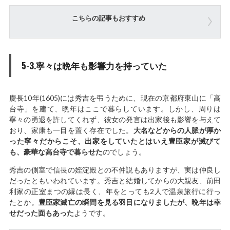
こちらの記事もおすすめ
5-3.寧々は晩年も影響力を持っていた
慶長10年(1605)には秀吉を弔うために、現在の京都府東山に「高
台寺」を建て、晩年はここで暮らしています。しかし、周りは
寧々の勇退を許してくれず、彼女の発言は出家後も影響を与えて
おり、家康も一目を置く存在でした。
大名などからの人脈が厚か
った寧々だからこそ、出家をしていたとはいえ豊臣家が滅びて
も、豪華な高台寺で暮らせた
のでしょう。
秀吉の側室で信長の姪淀殿との不仲説もありますが、実は仲良し
だったともいわれています。秀吉と結婚してからの大親友、前田
利家の正室まつの縁は長く、年をとっても2人で温泉旅行に行っ
たとか。
豊臣家滅亡の瞬間を見る羽目になりましたが、晩年は幸
せだった面もあった
ようです。