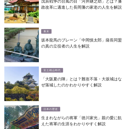
戊辰戦争の台風の目「河井継之助」とは？藩
政改革に邁進した長岡藩の家老の人生を解説
幕末
坂本龍馬のブレーン「中岡慎太郎」薩長同盟
の真の立役者の人生を解説
安土桃山時代
「大阪夏の陣」とは？難攻不落・大坂城はな
ぜ落城したのかわかりやすく解説
日本の歴史
生まれながらの将軍「徳川家光」親の愛に飢
えた将軍の生涯をわかりやすく解説