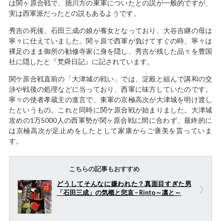
は関ヶ原合戦で、徳川方の東軍についたとの説が一般的ですが、
実は西軍派だったとの説もあるようです。
秀吉の死後、石田三成の娘が養女となっており、大谷吉継の母は
寧々に仕えていました。関ヶ原で西軍が負けてすぐの時、寧々は
裸足のまま御所の勧修寺家に身を隠し、秀吉が残した品々を豊国
社に隠したと『梵舜日記』に記されています。
関ケ原合戦直前の「大津城の戦い」では、淀殿と組んで講和の交
渉や戦後の処理などに当っており、西軍に味方していたのです。
寧々の使者孝蔵主の進言で、東軍の京極高次が大津城を明け渡し
たというもの。これと同時に関ケ原合戦が始まりました。大津城
攻めの1万5000人の西軍勢が関ヶ原合戦に間に合わず、最終的に
は京極高次が足止めをしたとして家康からご褒美を貰っていま
す。
こちらの記事もおすすめ
どうしてそんなに嫌われた？真面目すぎた男
「石田三成」の気概と悲哀 – Rinto～凛と～