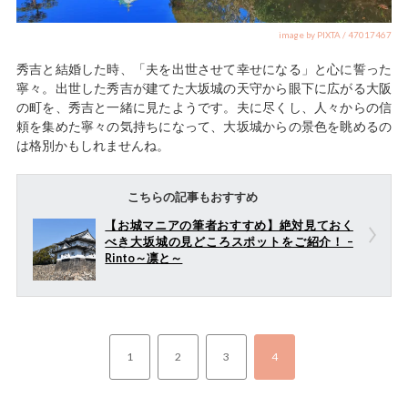
image by PIXTA / 47017467
秀吉と結婚した時、「夫を出世させて幸せになる」と心に誓った
寧々。出世した秀吉が建てた大坂城の天守から眼下に広がる大阪
の町を、秀吉と一緒に見たようです。夫に尽くし、人々からの信
頼を集めた寧々の気持ちになって、大坂城からの景色を眺めるの
は格別かもしれませんね。
こちらの記事もおすすめ
【お城マニアの筆者おすすめ】絶対見ておく
べき大坂城の見どころスポットをご紹介！ –
Rinto～凛と～
1
2
3
4