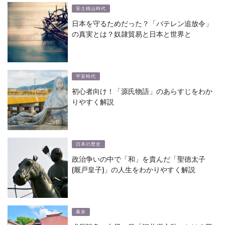
安土桃山時代
日本を守るためだった？「バテレン追放令」
の真実とは？奴隷貿易と日本と世界と
平安時代
初心者向け！「源氏物語」のあらすじをわか
りやすく解説
日本の歴史
政治争いの中で「和」を貴んだ「聖徳太子
(厩戸皇子)」の人生をわかりやすく解説
幕末