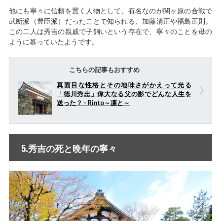
他にも寧々に信頼を置く人物として、有名なのが関ヶ原の合戦で
武断派（豊臣派）だったことで知られる、加藤清正や福島正則。
この二人は秀吉の親戚で子飼いという存在で、寧々のことを母の
ように慕っていたようです。
こちらの記事もおすすめ
真面目な性格とその地味さがかえって光る
「徳川秀忠」偉大なる父の影でどんな人生を
送った？ – Rinto～凛と～
5.秀吉の死と晩年の寧々