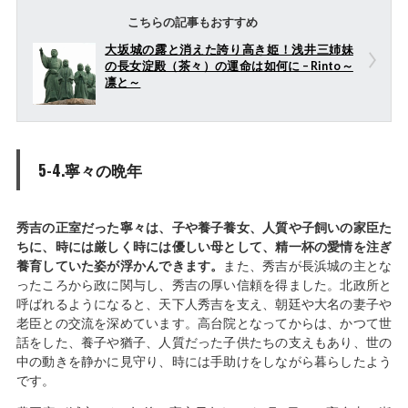
こちらの記事もおすすめ
大坂城の露と消えた誇り高き姫！浅井三姉妹
の長女淀殿（茶々）の運命は如何に – Rinto～
凛と～
5-4.寧々の晩年
秀吉の正室だった寧々は、子や養子養女、人質や子飼いの家臣た
ちに、時には厳しく時には優しい母として、精一杯の愛情を注ぎ
養育していた姿が浮かんできます。
また、秀吉が長浜城の主とな
ったころから政に関与し、秀吉の厚い信頼を得ました。北政所と
呼ばれるようになると、天下人秀吉を支え、朝廷や大名の妻子や
老臣との交流を深めています。高台院となってからは、かつて世
話をした、養子や猶子、人質だった子供たちの支えもあり、世の
中の動きを静かに見守り、時には手助けをしながら暮らしたよう
です。