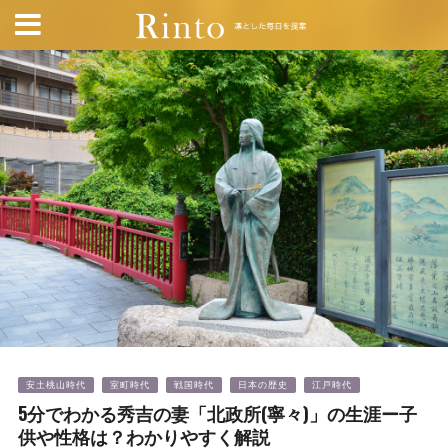
安土桃山時代
室町時代
戦国時代
日本の歴史
江戸時代
5分でわかる秀吉の妻「北政所(寧々)」の生涯ー子
供や性格は？わかりやすく解説