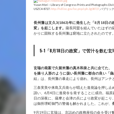
Yūzan Mori – Library of Congress Prints and Photographs Di
USZC4-8727.
http://hdl.loc.gov/loc.pnp/cph.3g08727
, パブリッ
長州藩は文久3(1863)
年に発生した「8
月18
日の
変」を起こします。
薩長同盟を組んでいたはずの
かりに固執する長州藩は窮地に立たされたのです
5-1「8月18日の政変」で苦汁を飲む玄
玄瑞の発案で久留米藩の真木和泉と共に企てた、
を操り人形のように扱い長州藩に都合の良い「偽
結」は、長州藩の暴走により崩れ、長州はアンチ
三条実美や来島又兵衛らが唱えた進発論を押し止
請い、6月4日に進発令を発することに成功。福原
日の深夜に、薩摩と会津の兵により政変が起こり
は御所堺町御門の警備も解かれました。これが、
9月19日に玄瑞は、京詰めの政務座役の命を受け