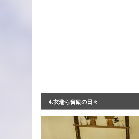
4.玄瑞ら奮励の日々