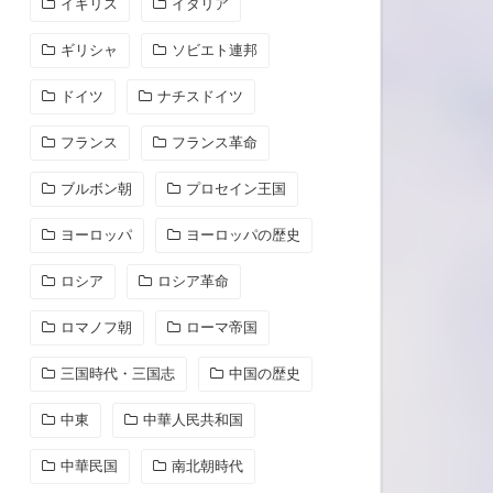
イギリス
イタリア
ギリシャ
ソビエト連邦
ドイツ
ナチスドイツ
フランス
フランス革命
ブルボン朝
プロセイン王国
ヨーロッパ
ヨーロッパの歴史
ロシア
ロシア革命
ロマノフ朝
ローマ帝国
三国時代・三国志
中国の歴史
中東
中華人民共和国
中華民国
南北朝時代