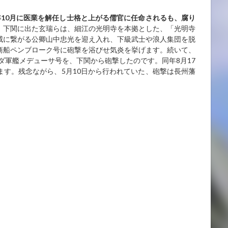
10
月に医業を解任し士格と上がる儒官に任命されるも、腐り
。
下関に出た玄瑞らは、細江の光明寺を本拠とした、「光明寺
威に繋がる公卿山中忠光を迎え入れ、下級武士や浪人集団を脱
カの商船ペンブローク号に砲撃を浴びせ気炎を挙げます。続いて、
ンダ軍艦メデューサ号を、下関から砲撃したのです。同年8月17
す。残念ながら、5月10日から行われていた、砲撃は長州藩