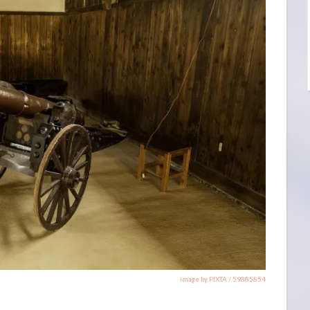
image by PIXTA / 59885854