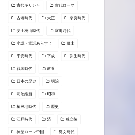
古代ギリシャ
古代ローマ
古墳時代
大正
奈良時代
安土桃山時代
室町時代
小説・童話あらすじ
幕末
平安時代
平成
弥生時代
戦国時代
教養
日本の歴史
明治
明治維新
昭和
植民地時代
歴史
江戸時代
清
独立後
神聖ローマ帝国
縄文時代