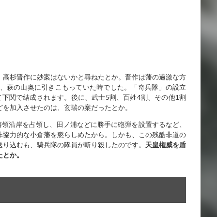
、高杉晋作に妙案はないかと尋ねたとか。晋作は藩の過激な方
い、萩の山奥に引きこもっていた時でした。「奇兵隊」の設立
下関で結成されます。後に、武士5割、百姓4割、その他1割
どを加入させたのは、玄瑞の案だったとか。
藩領沿岸を占領し、田ノ浦などに勝手に砲弾を設置するなど、
非協力的な小倉藩を懲らしめたから。しかも、この残酷非道の
送り込むも、騎兵隊の隊員が斬り殺したのです。
天皇権威を盾
たとか。