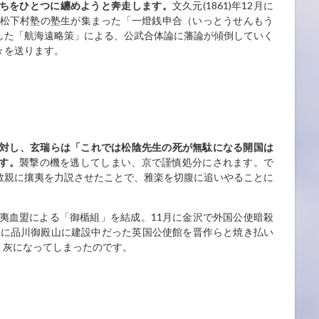
ちをひとつに纏めようと奔走します。
文久元(1861)年12月に
の松下村塾の塾生が集まった「一燈銭申合（いっとうせんもう
した「航海遠略策」による、公武合体論に藩論が傾倒していく
々を送ります。
対し、玄瑞らは「これでは松陰先生の死が無駄になる開国は
す。
襲撃の機を逃してしまい、京で謹慎処分にされます。で
敬親に攘夷を力説させたことで、雅楽を切腹に追いやることに
夷血盟による「御楯組」を結成。11月に金沢で外国公使暗殺
夜に品川御殿山に建設中だった英国公使館を晋作らと焼き払い
は、灰になってしまったのです。