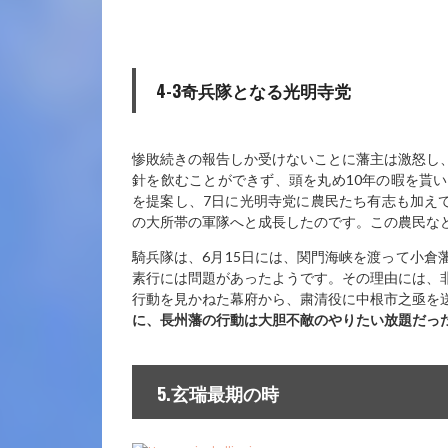
4-3奇兵隊となる光明寺党
惨敗続きの報告しか受けないことに藩主は激怒し
針を飲むことができず、頭を丸め10年の暇を貰
を提案し、7日に光明寺党に農民たち有志も加えて
の大所帯の軍隊へと成長したのです。この農民な
騎兵隊は、6月15日には、関門海峡を渡って小倉
素行には問題があったようです。その理由には、
行動を見かねた幕府から、粛清役に中根市之亟を
に、長州藩の行動は大胆不敵のやりたい放題だっ
5.玄瑞最期の時