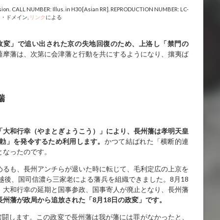
vision. CALL NUMBER: Illus. in H30 [Asian RR]. REPRODUCTION NUMBER: LC-
ク・ドメイン,
リンク
による
政変」で追い出された京の失地回復のため、上洛し「禁門の
薩摩藩は、次第に会津藩と行動を共にするようになり、攘夷ば
。
瑞
「大和行幸（やまとぎょうこう）」により、長州藩は孝明天皇
勅」を発令するため利用します。
かつて結ばれた「横断的連
となったのです。
めるも、長州アンチらが退いた時に転じて、毛利定広の上京を
越後、国司信濃ら三家老による藩兵を組織できました。8月18
、大和行幸の延期と国事参政、国事寄人が廃止となり、長州藩
長州藩が政局から追放された「
8
月18
日の政変」です。
奮闘します。この政変で長州藩は我が藩には罪がなかったと、