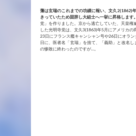
藩は玄瑞のこれまでの功績に報い、文久2(1862)
年
きっていたため固辞し大組士へ一挙に昇格します
党」を作りました。京から逃亡していた、天皇権
した光明寺党は、文久3(1863)年5月にアメリ
23日にフランス艦キャンシャン号や26日にオラ
日に、医者名「玄瑞」を捨て、「義助」と改名しま
の惨敗に終わったのですが…。