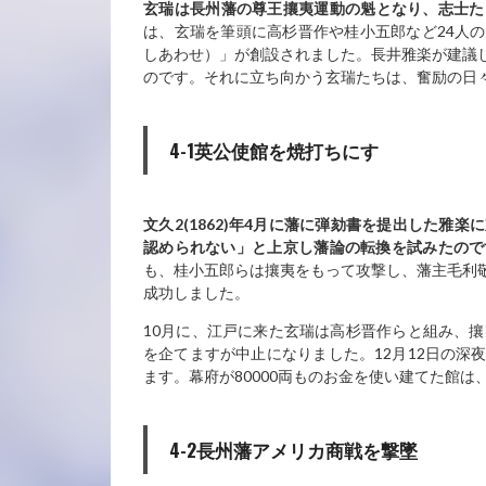
玄瑞は長州藩の尊王攘夷運動の魁となり、志士た
は、玄瑞を筆頭に高杉晋作や桂小五郎など24人
しあわせ）」が創設されました。長井雅楽が建議
のです。それに立ち向かう玄瑞たちは、奮励の日
4-1英公使館を焼打ちにす
文久2(1862)
年4
月に藩に弾劾書を提出した雅楽に
認められない」と上京し藩論の転換を試みたので
も、桂小五郎らは攘夷をもって攻撃し、藩主毛利
成功しました。
10月に、江戸に来た玄瑞は高杉晋作らと組み、攘
を企てますが中止になりました。12月12日の深
ます。幕府が80000両ものお金を使い建てた館
4-2長州藩アメリカ商戦を撃墜