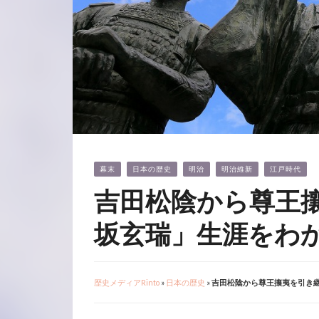
幕末
日本の歴史
明治
明治維新
江戸時代
吉田松陰から尊王
坂玄瑞」生涯をわ
歴史メディアRinto
»
日本の歴史
»
吉田松陰から尊王攘夷を引き