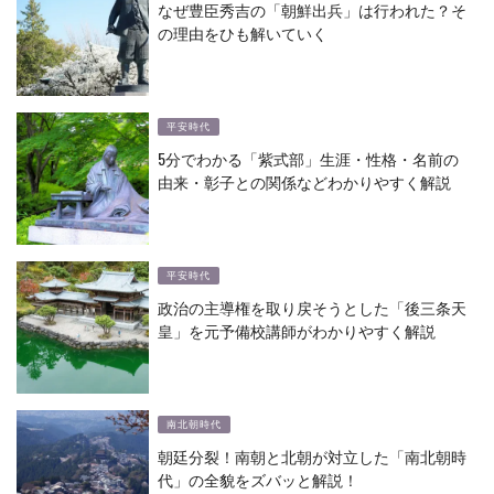
なぜ豊臣秀吉の「朝鮮出兵」は行われた？そ
の理由をひも解いていく
平安時代
5分でわかる「紫式部」生涯・性格・名前の
由来・彰子との関係などわかりやすく解説
平安時代
政治の主導権を取り戻そうとした「後三条天
皇」を元予備校講師がわかりやすく解説
南北朝時代
朝廷分裂！南朝と北朝が対立した「南北朝時
代」の全貌をズバッと解説！