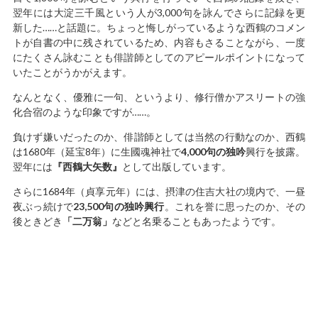
翌年には大淀三千風という人が3,000句を詠んでさらに記録を更
新した……と話題に。ちょっと悔しがっているような西鶴のコメン
トが自書の中に残されているため、内容もさることながら、一度
にたくさん詠むことも俳諧師としてのアピールポイントになって
いたことがうかがえます。
なんとなく、優雅に一句、というより、修行僧かアスリートの強
化合宿のような印象ですが……。
負けず嫌いだったのか、俳諧師としては当然の行動なのか、西鶴
は1680年（延宝8年）に生國魂神社で
4,000句の独吟
興行を披露。
翌年には
『西鶴大矢数』
として出版しています。
さらに1684年（貞享元年）には、摂津の住吉大社の境内で、一昼
夜ぶっ続けで
23,500句の独吟興行
。これを誉に思ったのか、その
後ときどき
「二万翁」
などと名乗ることもあったようです。