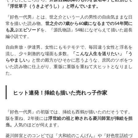
「浮世草子（うきよぞうし）」と呼んでいます。
『好色一代男』とは、世之介という一人の男性の自由気ままな日
常を描いた読み物。
世之介の7歳から60歳になるまでの54年間に
も及ぶエピソード
を、『源氏物語』54帖になぞらえて描いた超長
編小説です。
自由奔放・伊達男。女性にもモテモテで、毎回違う女性と浮名を
流し、少々刺激的な場面も多数。
「こんな人生を送りたい」「う
らやましい」
と世の殿方がひそかに思うような、庶民のツボをつ
いた読み物に仕上がり、重版に重版を重ねて大ヒットとなりまし
た。
ヒット連発！挿絵も描いた売れっ子作家
『好色一代男』の初版では、挿絵も西鶴が描いたのだそうです。
版を重ね、2年後には
浮世絵の祖と称される菱川師宣が挿絵を担
当。
人気のほどが伺えます。
菱川師宣とのコンビでは『大和絵のこんげん』や『好色世話絵づ