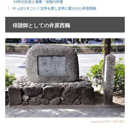
51年の生涯と遺構・没後の評価
やっぱりすごい！文学を愛し文学に愛された井原西鶴
俳諧師としての井原西鶴
image by PIXTA / 2821421