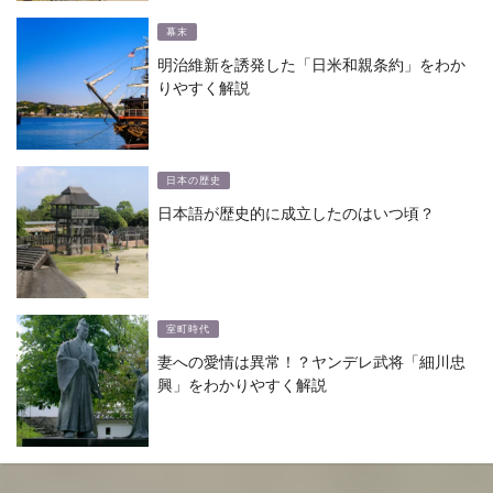
幕末
明治維新を誘発した「日米和親条約」をわか
りやすく解説
日本の歴史
日本語が歴史的に成立したのはいつ頃？
室町時代
妻への愛情は異常！？ヤンデレ武将「細川忠
興」をわかりやすく解説