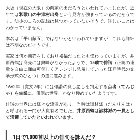
大坂（現在の大阪）の商家の出だろうといわれていましたが、近
年では
和歌山の中津村出身
という見方が強まっているのだそうで
す。幼少のころの記録は見つかっていないそうで、詳しいことは
わかっていません。
本名は「平山藤五」ではないかといわれていますが、これも詳細
は不明なのだそうです。
実家は何か商売をしており裕福だったとも伝わっていますが、井
原西鶴は商売には興味がなかったようで、
15歳で俳諧
（正統の連
歌を自由に面白可笑しくアレンジし発展していった江戸時代の文
学形式のひとつ）の道に進みます。
1662年（寛文2年）には俳諧の良し悪しを判定する
点者（てんじ
ゃ）を生業
に。俳諧の世界、かなり極めていたようです。
俳諧の世界には様々な流派があり、当時は談林派（だんりんは）
と呼ばれる一門が大変有名でした。
井原西鶴は談林派の一員とし
て活躍していたといわれています。
1日で1,000首以上の俳句を詠んだ？