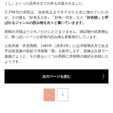
くし』といった絵本仕立ての本も出版されました。
江戸時代の庶民は、自由気ままでモテモテ人生に憧れていたの
か、その後も『好色五人女』『好色一代女』など
「好色物」と呼
ばれるジャンルの読み物を次々と書いていきます。
西鶴の才能はイロモノだけにとどまりません。雑話物や武家物な
ど、艶っぽいシーンが皆無の読み物も多数発行しています。
人気作家・井原西鶴。1685年（貞享2年）には浄瑠璃太夫である
宇治加賀掾の依頼で浄瑠璃『暦』を創作します。賀掾は大坂で一
旗揚げようと、その後もいくつか西鶴に浄瑠璃の物語を依頼した
ようです。
次のページを読む
1
2