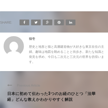
SHARE:
猫壱
歴史と地形と猫と高層建造物が大好きな東京在住の主
婦。趣味は地図を眺めることと街歩き。新たな知識と
発見を求め、今日も二次元と三次元の世界を彷徨いま
す。
Previous Article
日本に初めて伝わった3つのお経のひとつ「法華
経」どんな教えかわかりやすく解説