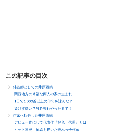
この記事の目次
俳諧師としての井原西鶴
関西地方の裕福な商人の家の生まれ
1日で1,000首以上の俳句を詠んだ？
負けず嫌い？独吟興行やったるで！
作家へ転身した井原西鶴
デビュー作にして代表作『好色一代男』とは
ヒット連発！挿絵も描いた売れっ子作家