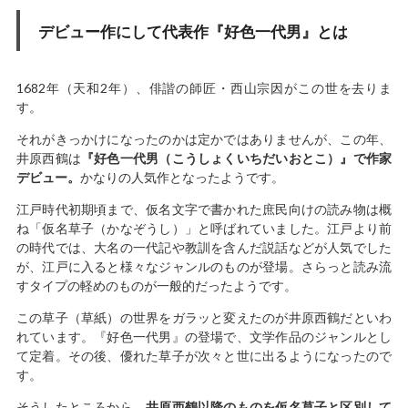
デビュー作にして代表作『好色一代男』とは
1682年（天和2年）、俳諧の師匠・西山宗因がこの世を去りま
す。
それがきっかけになったのかは定かではありませんが、この年、
井原西鶴は
『好色一代男（こうしょくいちだいおとこ）』で作家
デビュー。
かなりの人気作となったようです。
江戸時代初期頃まで、仮名文字で書かれた庶民向けの読み物は概
ね「仮名草子（かなぞうし）」と呼ばれていました。江戸より前
の時代では、大名の一代記や教訓を含んだ説話などが人気でした
が、江戸に入ると様々なジャンルのものが登場。さらっと読み流
すタイプの軽めのものが一般的だったようです。
この草子（草紙）の世界をガラッと変えたのが井原西鶴だといわ
れています。『好色一代男』の登場で、文学作品のジャンルとし
て定着。その後、優れた草子が次々と世に出るようになったので
す。
そうしたところから、
井原西鶴以降のものを仮名草子と区別して