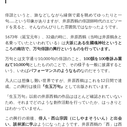
俳諧というと、旅などしながら縁側で庭を眺めてゆったりと一
句……という印象がありますが、井原西鶴の俳諧師時代のエピソー
ドを見ると、そんなのんびりした雰囲気ではなかったようです。
1673年（延宝元年）、32歳の時に、井原西鶴（当時は井原鶴永と
名乗っていたといわれている）は
大坂にある生國魂神社というと
ころの南坊で、万句俳諧の興行というものを行っています。
万句とは文字通り10,000句の俳諧のこと。
100韻を100巻詠み重
ねて10,000句
としたもののことで、その様子を一般に披露すると
いう、いわば
パフォーマンスのようなもの
なのだそうです。
凡人には想像し難い世界ですが、井原西鶴はこれを12日間で達
成。この興行は後日
『生玉万句』
として出版されています。
『生玉万句』以前の井原西鶴の作品はほとんど確認されていない
ため、それまでどのような創作活動を行っていたか、はっきりと
はわかっていません。
この興行の前後、
俳人・西山宗因（にしやまそういん）と出会
い、談林派に学ぶ
ようになったようです。井原西鶴の「西」は西