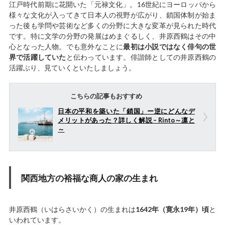
江戸時代前期に花開いた「元禄文化」。16世紀にヨーロッパから
様々な文化が入ってきて日本人の視野が広がり、鎖国体制が始ま
った後も学問や芸術など多くの分野に大きな変革が見られた時代
です。特に文学の分野の発展はめまぐるしく、井原西鶴はその中
心となった人物。でも意外なことに
最初は小説ではなく俳句の世
界で活躍していた
と伝わっています。俳諧師としての井原西鶴の
活躍ぶり、見ていくといたしましょう。
こちらの記事もおすすめ
日本の平和を築いた「鎖国」ー逆にどんなデ
メリットがあった？詳しく解説 – Rinto～凛と
～
関西地方の裕福な商人の家の生まれ
井原西鶴（いはらさいかく）の生まれは
1642年（寛永19年）頃
と
いわれています。