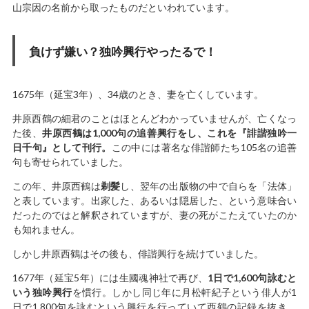
山宗因の名前から取ったものだといわれています。
負けず嫌い？独吟興行やったるで！
1675年（延宝3年）、34歳のとき、妻を亡くしています。
井原西鶴の細君のことはほとんどわかっていませんが、亡くなっ
た後、
井原西鶴は1,000句の追善興行をし、これを『誹諧独吟一
日千句』として刊行。
この中には著名な俳諧師たち105名の追善
句も寄せられていました。
この年、井原西鶴は
剃髪
し、翌年の出版物の中で自らを「法体」
と表しています。出家した、あるいは隠居した、という意味合い
だったのではと解釈されていますが、妻の死がこたえていたのか
も知れません。
しかし井原西鶴はその後も、俳諧興行を続けていました。
1677年（延宝5年）には生國魂神社で再び、
1日で1,600句詠むと
いう独吟興行
を慣行。しかし同じ年に月松軒紀子という俳人が1
日で1,800句を詠むという興行を行っていて西鶴の記録を抜き、