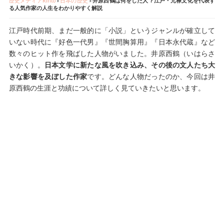
歴史メディアRinto
»
日本の歴史
»
井原西鶴は何をした人？江戸・元禄文化を代表す
る人気作家の人生をわかりやすく解説
江戸時代前期、まだ一般的に「小説」というジャンルが確立して
いない時代に『好色一代男』『世間胸算用』『日本永代蔵』など
数々のヒット作を飛ばした人物がいました。井原西鶴（いはらさ
いかく）。
日本文学に新たな風を吹き込み、その後の文人たち大
きな影響を及ぼした作家
です。どんな人物だったのか、今回は井
原西鶴の生涯と功績について詳しく見ていきたいと思います。