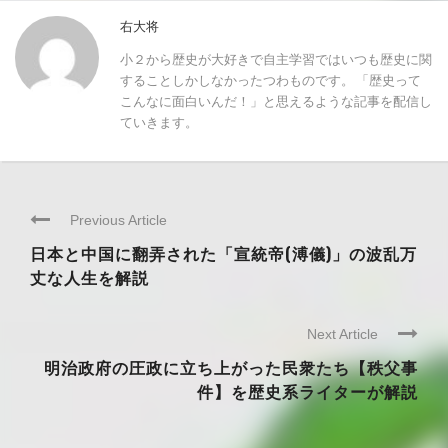
右大将
小２から歴史が大好きで自主学習ではいつも歴史に関
することしかしなかったつわものです。 「歴史って
こんなに面白いんだ！」と思えるような記事を配信し
ていきます。
Previous Article
日本と中国に翻弄された「宣統帝(溥儀)」の波乱万
丈な人生を解説
Next Article
明治政府の圧政に立ち上がった民衆たち【秩父事
件】を歴史系ライターが解説