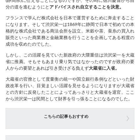
(静岡県)に仕えることになるのですが、その時に徳川慶喜から自
分の道を進むようにと
アドバイスされ自立することを決意。
フランスで学んだ株式会社を日本で運営するために奔走すること
になります。そして渋沢栄一は1869年に静岡で日本で初めての本
格的な株式会社である商法会所を設立。米穀や茶、蚕糸の買入れ
販売といった商業務と金融業務を行うことを企画してある程度の
成功を収めたのでした。
しかし、この活躍を見ていた新政府の大隈重信は渋沢栄一を大蔵
省に推薦。そもそもあまり乗り気ではなかったのですが政府の要
人からの要望とあれば引き受けざる負えず
大蔵省に入省。
大蔵省の官僚として度量衡の統一や国立銀行条例などといった財
政改革を行い、目覚ましい活躍を見せるようになりますが大蔵省
との方針に反発したことによってあっさりと大蔵省を退官。ここ
から渋沢栄一は民間として財界を引っ張ることになるのでした。
こちらの記事もおすすめ