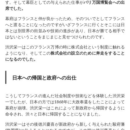
す。そして幕臣としての与えられた仕事が
パリ万国博覧会への出
席でした。
幕府はフランスと仲が良かったため、そのついでとしてフランス
へと渡ることになったのですがいざフランスに行くとそこには日
本とは別世界の街並みや技術の進歩があり、日本が勝てる相手で
はないということをまじまじと見せつけられたのです。
渋沢栄一はこのフランス万博の時に株式会社という制度に触れる
ようになり、そしてこの
株式会社の設立のために奔走をすること
になるのでした。
日本への帰国と政府への出仕
こうしてフランスの進んだ社会制度や技術などを体験した渋沢栄
一でしたが、日本の方では1868年に大政奉還をしたことによって
幕府が崩壊。渋沢栄一はこれによって新政府から帰国するように
命令され、渋々と日本に帰国することになりました。
渋沢栄一はその後徳川慶喜が新政府から新しく与えられた駿府藩