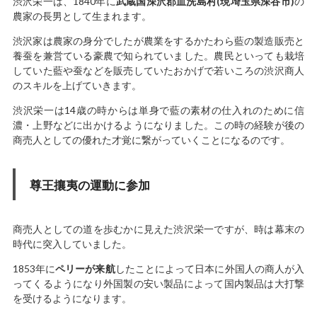
渋沢栄一は、1840年に
武蔵国深沢郡血洗島村(現埼玉県深谷市)
の
農家の長男として生まれます。
渋沢家は農家の身分でしたが農業をするかたわら藍の製造販売と
養蚕を兼営ている豪農で知られていました。農民といっても栽培
していた藍や蚕などを販売していたおかげで若いころの渋沢商人
のスキルを上げていきます。
渋沢栄一は14歳の時からは単身で藍の素材の仕入れのために信
濃・上野などに出かけるようになりました。この時の経験が後の
商売人としての優れた才覚に繋がっていくことになるのです。
尊王攘夷の運動に参加
商売人としての道を歩むかに見えた渋沢栄一ですが、時は幕末の
時代に突入していました。
1853年に
ペリーが来航
したことによって日本に外国人の商人が入
ってくるようになり外国製の安い製品によって国内製品は大打撃
を受けるようになります。