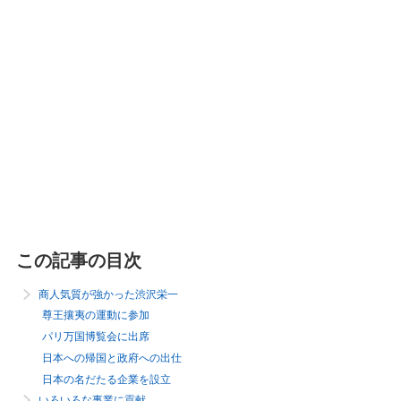
この記事の目次
商人気質が強かった渋沢栄一
尊王攘夷の運動に参加
パリ万国博覧会に出席
日本への帰国と政府への出仕
日本の名だたる企業を設立
いろいろな事業に貢献