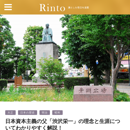
大正
日本の歴史
明治
昭和
日本資本主義の父「渋沢栄一」の理念と生涯につ
いてわかりやすく解説！