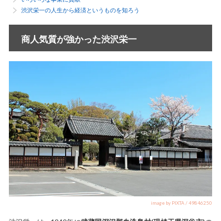
渋沢栄一の人生から経済というものを知ろう
商人気質が強かった渋沢栄一
image by PIXTA / 49846250