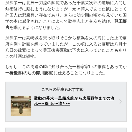
渋沢栄一は北辰一刀流の師範であった千葉栄次郎の道場に入門し
剣術修行に励むようになりますが、元々商人であった彼にとって
外国人は邪魔臭い存在であり、さらに幼少期の頃から見ていた国
学の本に感化されたことによって勤皇志士と交友を結び、
尊王攘
夷
を唱えるようになりました。
渋沢栄一は高崎城を乗っ取りそこから横浜を火の海にした上で幕
府を倒す計画を練っていましたが、この頃に入ると幕府は八月十
八日の政変によって尊王攘夷運動は下火に入っていたこともあり
この計画は頓挫。
しかし、この周遊の時に知り合った一橋家家臣の推薦もあってか
一橋慶喜(のちの徳川慶喜)
に仕えることになりました。
こちらの記事もおすすめ
激動の幕末ー黒船来航から戊辰戦争までの流
れー – Rinto〜凛と〜