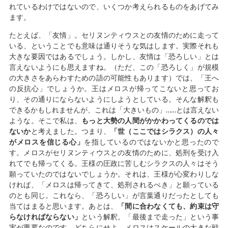
れているわけではないので、いくつか考えられるものをあげてみ
ます。
たとえば、「友情」。セリヌンティウスとの友情のために走って
いる、ということでも意味は通りそうな気はします。実際それも
大きな要因ではあるでしょう。しかし、友情は「恐ろしい」とは
言えないようにも思えますね。（ただ、この「恐ろしく」が規模
の大きさをあらわすための語の可能性もあります）では、「王へ
の反抗心」でしょうか。王はメロスが帰ってこないと思ってお
り、その通りにならないようにしようとしている。そんな解釈も
できるかもしれませんが、これは「大きいもの」……とは言えない
ような。そこで私は、
もっと大勢の人間がかかわってくるのでは
ないか
と考えました。つまり、
「世（ここではシラクス）の人々
がメロスを信じる心」
を指しているのではないかと思ったので
す。メロスがセリヌンティウスとの友情のために、処刑を受け入
れてでも帰ってくる。王様の圧政に苦しむシラクスの人々はそう
願っていたのではないでしょうか。それは、王様が心変わりしな
ければ、「メロスは帰ってきて、処刑されるべき」と願っている
のとも同じ。これなら、「恐ろしい」が言葉通りだったとしても
当てはまると思います。あとは、
「間に合わなくても、約束は守
らなければならない」
という解釈。「最後まで走った」という事
実が重要なのです。どちらにせよ、メロスはスケールの大きな戦