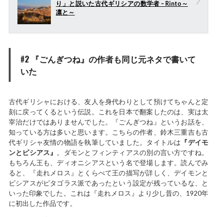
り」と説いた古代ギリシアの数学者 – Rinto～
凛と～
#2 『ごんぎつね』の作者も同じ元ネタで書いて
いた
古代ギリシャにおける、友人を身代わりとして預けてちゃんと定
刻に戻ってくるという伝説。これを日本で翻案したのは、実は太
宰治だけではありませんでした。『ごんぎつね』というお話を、
知っている方は多いと思います。こちらの作者、鈴木三重吉も古
代ギリシャ友情の物語を執筆していました。タイトルは
『デイモ
ンとピシアス』
。ダモンとフィンティアスの別の言い方ですね。
もちろん王も、ディオニシアスという名で登場します。読んでみ
ると、『走れメロス』とくらべて王の描写が詳しく、デイモンと
ピシアスがピタゴラス派であったという設定が残っているな、と
いった印象でした。これは『走れメロス』より少し昔の、1920年
に初出した作品です。