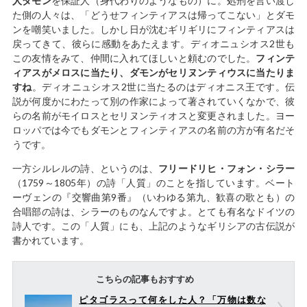
人ダモン
を保証人（身代わりのようなもの）に。処刑を言い渡し
た側の人々は、「どうせフィンティアスは帰ってこない」とダモ
ンを嘲笑いました。しかし日が沈むギリギリにフィンティアスは
戻ってきて、彼らに感動をあたえます。ディオニュシオス2世も
この友情をみて、仲間に入れてほしいと頼むのでした。
フィンテ
ィアスがメロスに当たり、ダモンがセリヌンティウスに当たりま
すね
。ディオニュシオス2世に当たるのはディオニス王です。伝
説が何度かにわたって別の作家によって著されていくなかで、彼
らの名前がモイロスとセリヌンティオスと変更されました。ヨー
ロッパでは今でもダモンとフィンティアスの名前の方が有名だそ
うです。
一方シルレルの詩、というのは、
フリードリヒ・フォン・シラー
（1759～1805年）の詩「人質」のことを指しています。ベート
ーヴェンの『交響曲第9番』（いわゆる第九、歓喜の歌とも）の
合唱部の詩は、シラーのものなんですよ。とても有名なドイツの
詩人です。この「人質」にも、上記のようなギリシアの古伝説が
書かれています。
こちらの記事もおすすめ
ピタゴラスって何をした人？「万物は数な