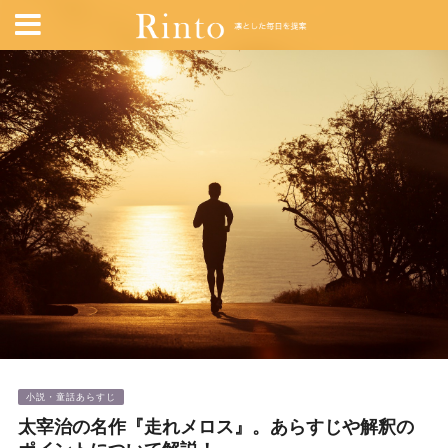
小説・童話あらすじ
太宰治の名作『走れメロス』。あらすじや解釈の