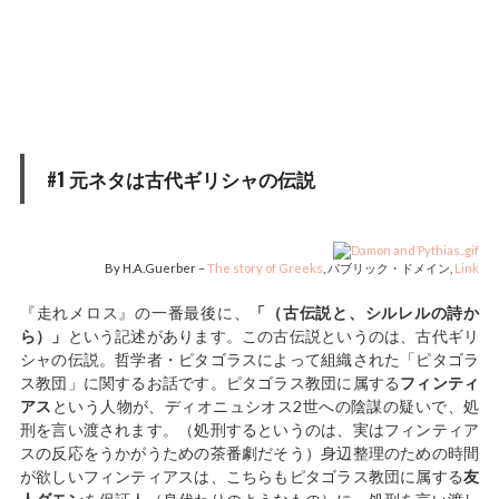
#1 元ネタは古代ギリシャの伝説
By H.A.Guerber –
The story of Greeks
, パブリック・ドメイン,
Link
『走れメロス』の一番最後に、
「（古伝説と、シルレルの詩か
ら）」
という記述があります。この古伝説というのは、古代ギリ
シャの伝説。哲学者・ピタゴラスによって組織された「ピタゴラ
ス教団」に関するお話です。ピタゴラス教団に属する
フィンティ
アス
という人物が、ディオニュシオス2世への陰謀の疑いで、処
刑を言い渡されます。（処刑するというのは、実はフィンティア
スの反応をうかがうための茶番劇だそう）身辺整理のための時間
が欲しいフィンティアスは、こちらもピタゴラス教団に属する
友