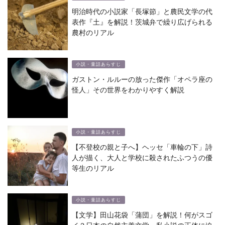
明治時代の小説家「長塚節」と農民文学の代
表作『土』を解説！茨城弁で繰り広げられる
農村のリアル
小説・童話あらすじ
ガストン・ルルーの放った傑作「オペラ座の
怪人」その世界をわかりやすく解説
小説・童話あらすじ
【不登校の親と子へ】ヘッセ「車輪の下」詩
人が描く、大人と学校に殺されたふつうの優
等生のリアル
小説・童話あらすじ
【文学】田山花袋「蒲団」を解説！何がスゴ
イ？日本の自然主義文学・私小説の正体に迫