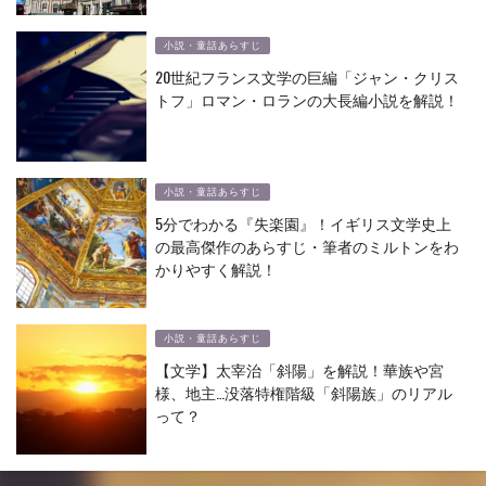
小説・童話あらすじ
20世紀フランス文学の巨編「ジャン・クリス
トフ」ロマン・ロランの大長編小説を解説！
小説・童話あらすじ
5分でわかる『失楽園』！イギリス文学史上
の最高傑作のあらすじ・筆者のミルトンをわ
かりやすく解説！
小説・童話あらすじ
【文学】太宰治「斜陽」を解説！華族や宮
様、地主…没落特権階級「斜陽族」のリアル
って？