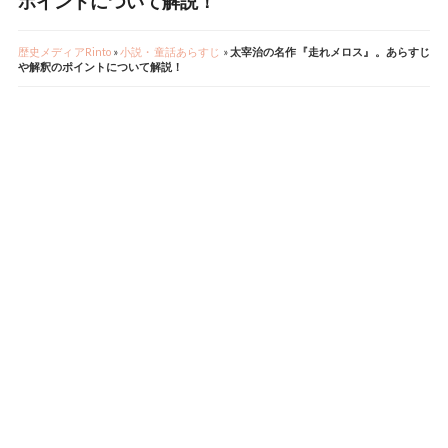
ポイントについて解説！
歴史メディアRinto
»
小説・童話あらすじ
»
太宰治の名作『走れメロス』。あらすじ
や解釈のポイントについて解説！