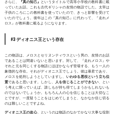
さらに、
『真の知己』
というタイトルで高等小学校の教科書に載
っていたお話。これも古代ギリシャの友情の物語でした。太宰は
子供のころにこの教科書を使っていたので、きっと影響を受けて
いたのでしょう。後年はこの『真の知己』に代わって、『走れメ
ロス』が教科書に載るようになります。
#3 ディオニス王という存在
この物語は、メロスとセリヌンティウスという男の、友情のお話
であることは間違いないと思います。対して、『走れメロス』や
それと元を同じくする物語にほぼかならず登場する、もう一人の
象徴的な存在。それがディオニス王でしょう。彼は暴君であり、
メロスを処刑しようとしていますし、
いわゆる悪役という立ち位
置
であると思います。しかし、
人を信じることができない
、とい
う考えに限っていえば、誰しもが持ち得てしまうかもしれないも
のではないでしょうか。もちろん人の心を信じることは大切なこ
とですが、一度疑うことをはじめてしまうと、なかなか信じ切る
のは難しいことですよね。
ディオニス王の改心
、というのは物語のなかでかなり大事な役割