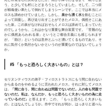
う、と少しでも村にとどまろうとしていました。そして、二つ目
が精魂使い果たして倒れてしまうシーンです。ここでは本当にメ
ロスも諦めかけていました。しかし、
泉から湧く水
を飲むことに
よって回復し、再び走り出すことができたメロス。偶然そこにあ
った泉。この泉がなければおそらくメロスは諦めてしまっていた
のでしょうから、これはかなり重要な舞台装置です。「苦難のな
かに偶然あらわれる泉」というとご都合主義にも感じられます
が、「助け」というのは意外とふっと湧いてくるものであり、そ
れに気付くか気付かないかというのが重要なのではないでしょう
か。
#5 「もっと恐ろしく大きいもの」とは？
セリヌンティウスの弟子・フィロストラトスにもう間に合わない
から走るのをやめるように言われたメロス。それに対してメロス
は、
「間に合う、間に合わぬは問題でないのだ。人の命も問題で
ないのだ。私は、なんだか、もっと恐ろしく大きいものの為に走
っているのだ」
と答えます。この、「もっと恐ろしく大きいも
の」とはなんでしょうか。作中でそれが何か、はっきりと述べら