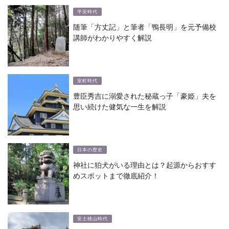
平安時代
随筆「方丈記」と筆者「鴨長明」を元予備校
講師がわかりやすく解説
室町時代
豊臣秀吉に溺愛された秘蔵っ子「豪姫」夫を
思い続けた健気な一生を解説
日本の歴史
神社に狛犬がいる理由とは？起源からおすす
めスポットまで徹底紹介！
安土桃山時代