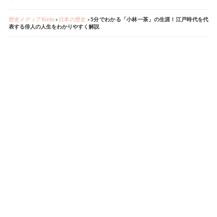
歴史メディアRinto
»
日本の歴史
»
5分でわかる「小林一茶」の生涯！江戸時代を代
表する俳人の人生をわかりやすく解説