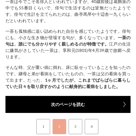
一茶は今でこそ名俳人といわれていますが、40歳前後は葛飾派の
中でも55番目くらいで、俳句で生活するのは皆無だったようで
す。俳句で生計を立てられたのは、曲亭馬琴や十辺舎一九くらい
だといわれています。
一茶も孤独感に追い詰められた自分を感じていたようです。俳句
にも、小さな生き物が登場する句が、多くなっています。
一茶の
句は、誰にでも分かりやすく親しめるのが特徴です。
江戸の生活
に嫌気がさしていた一茶は、享和元(1801)年4月39歳で故郷へ戻
ります。
そんな時、父が重い病に倒れ、床に臥せっていることを知ったの
です。継母と弟が看病をしていたものの、一茶は父の看病を買っ
て出ます。たった、
1
ヶ月でしたが、これまでばらばらに暮らし
ていた日々を取り戻すかのように献身的に看病をしました。
次のページを読む
1
2
3
4