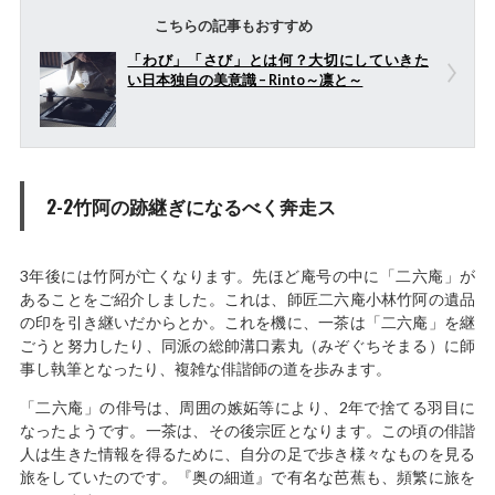
こちらの記事もおすすめ
「わび」「さび」とは何？大切にしていきた
い日本独自の美意識 – Rinto～凛と～
2-2竹阿の跡継ぎになるべく奔走ス
3年後には竹阿が亡くなります。先ほど庵号の中に「二六庵」が
あることをご紹介しました。これは、師匠二六庵小林竹阿の遺品
の印を引き継いだからとか。これを機に、一茶は「二六庵」を継
ごうと努力したり、同派の総帥溝口素丸（みぞぐちそまる）に師
事し執筆となったり、複雑な俳諧師の道を歩みます。
「二六庵」の俳号は、周囲の嫉妬等により、2年で捨てる羽目に
なったようです。一茶は、その後宗匠となります。この頃の俳諧
人は生きた情報を得るために、自分の足で歩き様々なものを見る
旅をしていたのです。『奥の細道』で有名な芭蕉も、頻繁に旅を