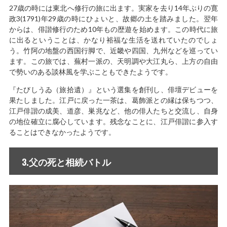
27歳の時には東北へ修行の旅に出ます。実家を去り14年ぶりの寛
政3(1791)年29歳の時にひょいと、故郷の土を踏みました。翌年
からは、俳諧修行のため10年もの歴遊を始めます。この時代に旅
に出るということは、かなり裕福な生活を送れていたのでしょ
う。竹阿の地盤の西国行脚で、近畿や四国、九州などを巡ってい
ます。この旅では、蕪村一派の、天明調や大江丸ら、上方の自由
で勢いのある談林風を学ぶこともできたようです。
『たびしうゐ（旅拾遺）』という選集を創刊し、俳壇デビューを
果たしました。江戸に戻った一茶は、葛飾派との縁は保ちつつ、
江戸俳諧の成美、道彦、巣兆など、他の俳人たちと交流し、自身
の地位確立に腐心しています。残念なことに、江戸俳諧に参入す
ることはできなかったようです。
3.父の死と相続バトル