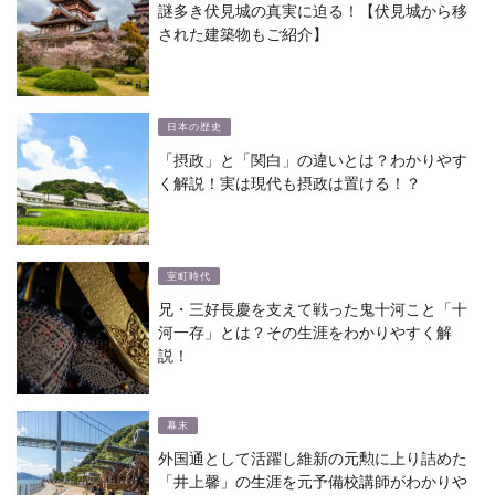
謎多き伏見城の真実に迫る！【伏見城から移
された建築物もご紹介】
日本の歴史
「摂政」と「関白」の違いとは？わかりやす
く解説！実は現代も摂政は置ける！？
室町時代
兄・三好長慶を支えて戦った鬼十河こと「十
河一存」とは？その生涯をわかりやすく解
説！
幕末
外国通として活躍し維新の元勲に上り詰めた
「井上馨」の生涯を元予備校講師がわかりや