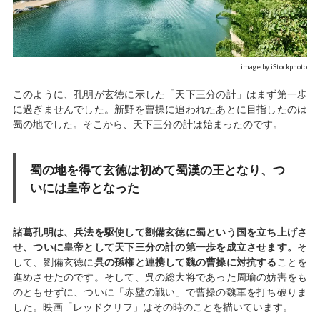
image by iStockphoto
このように、孔明が玄徳に示した「天下三分の計」はまず第一歩
に過ぎませんでした。新野を曹操に追われたあとに目指したのは
蜀の地でした。そこから、天下三分の計は始まったのです。
蜀の地を得て玄徳は初めて蜀漢の王となり、つ
いには皇帝となった
諸葛孔明は、兵法を駆使して劉備玄徳に蜀という国を立ち上げさ
せ、ついに皇帝として天下三分の計の第一歩を成立させます。
そ
して、劉備玄徳に
呉の孫権と連携して魏の曹操
に対抗する
ことを
進めさせたのです。そして、呉の総大将であった周瑜の妨害をも
のともせずに、ついに「赤壁の戦い」で曹操の魏軍を打ち破りま
した。映画「レッドクリフ」はその時のことを描いています。