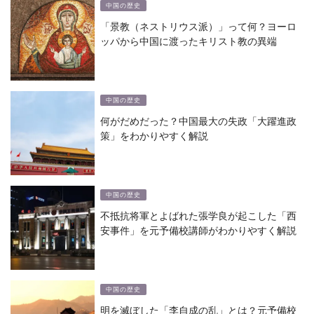
中国の歴史
「景教（ネストリウス派）」って何？ヨーロ
ッパから中国に渡ったキリスト教の異端
中国の歴史
何がだめだった？中国最大の失政「大躍進政
策」をわかりやすく解説
中国の歴史
不抵抗将軍とよばれた張学良が起こした「西
安事件」を元予備校講師がわかりやすく解説
中国の歴史
明を滅ぼした「李自成の乱」とは？元予備校