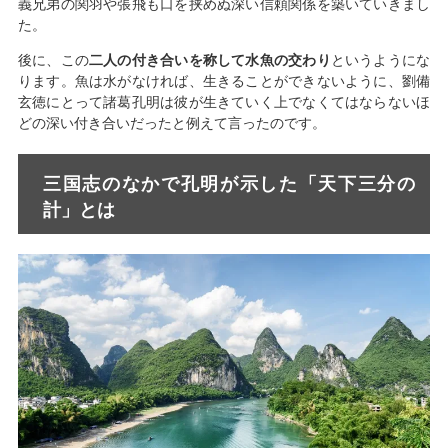
義兄弟の関羽や張飛も口を挟めぬ深い信頼関係を築いていきまし
た。
後に、この
二人の付き合いを称して水魚の交わり
というようにな
ります。魚は水がなければ、生きることができないように、劉備
玄徳にとって諸葛孔明は彼が生きていく上でなくてはならないほ
どの深い付き合いだったと例えて言ったのです。
三国志のなかで孔明が示した「天下三分の
計」とは