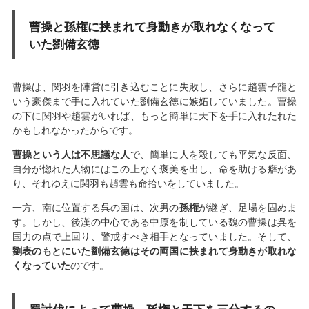
曹操と孫権に挟まれて身動きが取れなくなって
いた劉備玄徳
曹操は、関羽を陣営に引き込むことに失敗し、さらに趙雲子龍と
いう豪傑まで手に入れていた劉備玄徳に嫉妬していました。曹操
の下に関羽や趙雲がいれば、もっと簡単に天下を手に入れたれた
かもしれなかったからです。
曹操という人は不思議な人
で、簡単に人を殺しても平気な反面、
自分が惚れた人物にはこの上なく褒美を出し、命を助ける癖があ
り、それゆえに関羽も趙雲も命拾いをしていました。
一方、南に位置する呉の国は、次男の
孫権
が継ぎ、足場を固めま
す。しかし、後漢の中心である中原を制している魏の曹操は呉を
国力の点で上回り、警戒すべき相手となっていました。そして、
劉表のもとにいた劉備玄徳はその両国に挟まれて身動きが取れな
くなっていた
のです。
蜀討伐によって曹操、孫権と天下を三分するの