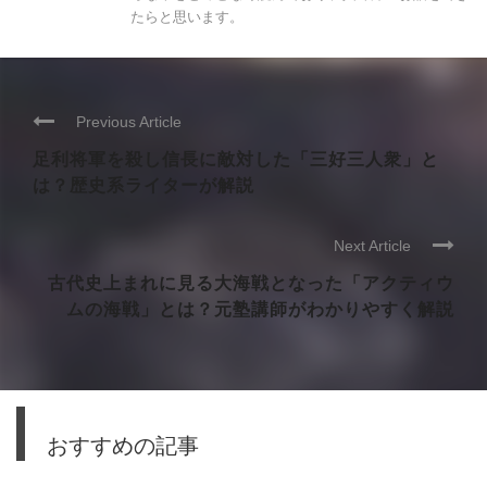
たらと思います。
Previous Article
足利将軍を殺し信長に敵対した「三好三人衆」と
は？歴史系ライターが解説
Next Article
古代史上まれに見る大海戦となった「アクティウ
ムの海戦」とは？元塾講師がわかりやすく解説
おすすめの記事