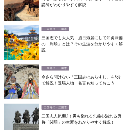
講師がわかりやすく解説
三国時代・三国志
三国志でも大人気！眉目秀麗にして知勇兼備
の「周瑜」とは？その生涯を分かりやすく解
説
三国時代・三国志
今さら聞けない「三国志のあらすじ」を5分
で解説！登場人物・名言も知っておこう
三国時代・三国志
三国志人気NO.1！男も惚れる忠義心溢れる勇
将「関羽」の生涯をわかりやすく解説！