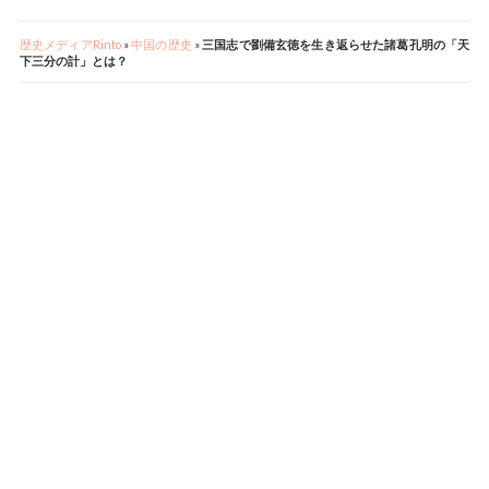
歴史メディアRinto
»
中国の歴史
»
三国志で劉備玄徳を生き返らせた諸葛孔明の「天
下三分の計」とは？