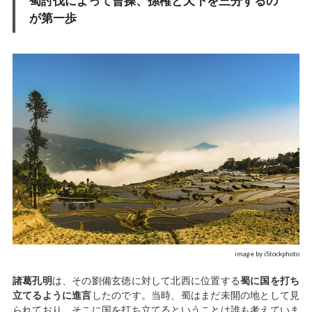
が第一歩
image by iStockphoto
諸葛孔明
は、その劉備玄徳に対して北西に位置する
蜀に国を打ち
立てるように進言
したのです。当時、蜀はまだ未開の地として見
られており、そこに国を打ち立てるということは誰も考えていま