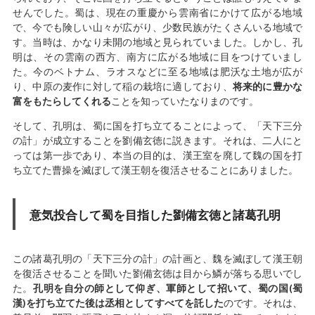
せんでした。蜀は、現在の重慶から雲南省にかけて広がる地域
で、今でも険しい山々が広がり、少数民族がたくさんいる地域で
す。当時は、かなり未開の地域と見られていました。しかし、孔
明は、その雲南の西方、南方に広がる地域に目をつけていまし
た。今のベトナム、ラオスなどに至る地域は肥沃な土地が広が
り、中原の麦作に対して稲の栽培に適しており、
将来的に豊かな
富をもたらしてくれる
ことを知っていたなりまのです。
そして、孔明は、蜀に国を打ち立てることによって、「天下三分
の計」が成立することを劉備玄徳に説きます。それは、二人にと
っては第一歩であり、本当の目的は、漢王室を廃して魏の国を打
ち立てた曹操を滅ぼして漢王朝を復活させることにありました。
意気投合して蜀を目指した劉備玄徳と諸葛孔明
この諸葛孔明の「天下三分の計」の計画と、魏を滅ぼして漢王朝
を復活させることを聞いた劉備玄徳は目から鱗が落ちる思いでし
た。
孔明を自分の師として仰ぎ、軍師として招いて、蜀の国(蜀
漢)を打ち立てた後は丞相としてすべてを託した
のです。それは、