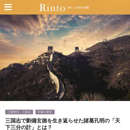
三国時代・三国志
中国の歴史
三国志で劉備玄徳を生き返らせた諸葛孔明の「天
下三分の計」とは？