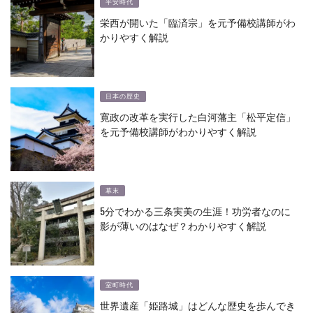
平安時代
栄西が開いた「臨済宗」を元予備校講師がわ
かりやすく解説
日本の歴史
寛政の改革を実行した白河藩主「松平定信」
を元予備校講師がわかりやすく解説
幕末
5分でわかる三条実美の生涯！功労者なのに
影が薄いのはなぜ？わかりやすく解説
室町時代
世界遺産「姫路城」はどんな歴史を歩んでき