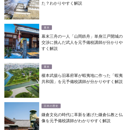
た？わかりやすく解説
幕末
幕末三舟の一人「山岡鉄舟」単身江戸開城の
交渉に挑んだ武人を元予備校講師が分かりや
すく解説
幕末
榎本武揚ら旧幕府軍が蝦夷地に作った「蝦夷
共和国」を元予備校講師が分かりやすく解説
日本の歴史
鎌倉文化の時代に革新を遂げた鎌倉仏教と仏
像を元予備校講師がわかりやすく解説