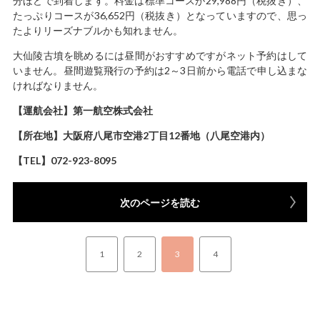
分ほどで到着します。料金は標準コースが29,988円（税抜き）、
たっぷりコースが36,652円（税抜き）となっていますので、思っ
たよりリーズナブルかも知れません。
大仙陵古墳を眺めるには昼間がおすすめですがネット予約はして
いません。昼間遊覧飛行の予約は2～3日前から電話で申し込まな
ければなりません。
【運航会社】第一航空株式会社
【所在地】大阪府八尾市空港2丁目12番地（八尾空港内）
【TEL】072-923-8095
次のページを読む
1
2
3
4