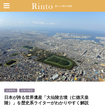
古墳時代
日本の歴史
日本が誇る世界遺産「大仙陵古墳（仁徳天皇
陵）」を歴史系ライターがわかりやすく解説