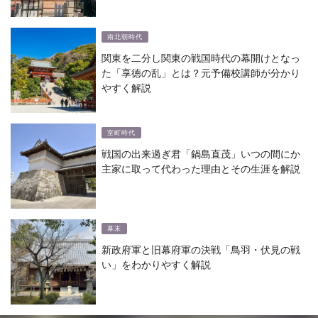
南北朝時代
関東を二分し関東の戦国時代の幕開けとなっ
た「享徳の乱」とは？元予備校講師が分かり
やすく解説
室町時代
戦国の出来過ぎ君「鍋島直茂」いつの間にか
主家に取って代わった理由とその生涯を解説
幕末
新政府軍と旧幕府軍の決戦「鳥羽・伏見の戦
い」をわかりやすく解説