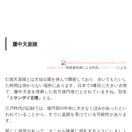
履中天皇陵
Saigen Jiro
–
投稿者自身による作品
,
CC0
,
リンク
による
仁徳天皇陵とは大仙公園を挟んで隣接しており、歩いてもたいし
た時間は掛からない場所にあります。日本で3番目に大きい古墳
で、履中天皇を埋葬した前方後円墳だとされていますね。別名
「ミサンザイ古墳」
とも。
江戸時代の記録では、後円部の中央に大きなくぼみがあったとい
われていることから、すでに盗掘を受けている可能性がありま
す。
同じく拝所があって、そこから陵墓に拝礼するようにしましょ