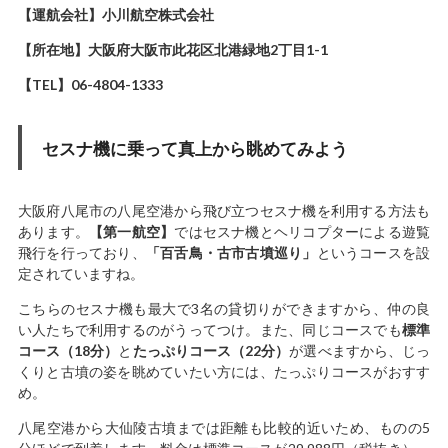
【運航会社】小川航空株式会社
【所在地】大阪府大阪市此花区北港緑地2丁目1-1
【TEL】06-4804-1333
セスナ機に乗って真上から眺めてみよう
大阪府八尾市の八尾空港から飛び立つセスナ機を利用する方法も
あります。
【第一航空】
ではセスナ機とヘリコプターによる遊覧
飛行を行っており、
「百舌鳥・古市古墳巡り」
というコースを設
定されていますね。
こちらのセスナ機も最大で3名の貸切りができますから、仲の良
い人たちで利用するのがうってつけ。また、同じコースでも
標準
コース（18分）
と
たっぷりコース（22分）
が選べますから、じっ
くりと古墳の姿を眺めていたい方には、たっぷりコースがおすす
め。
八尾空港から大仙陵古墳までは距離も比較的近いため、ものの5