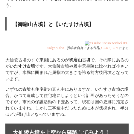
う。
【御廟山古墳】と【いたすけ古墳】
Saigen Jiro
–
投稿者自身による作品
,
CC0
,
リンク
による
大仙陵古墳のすぐ東側にあるのが
御廟山古墳
で、その隣にあるの
が
いたすけ古墳
です。大仙陵古墳や履中天皇陵に比べれば小さい
ですが、水堀に囲まれた屈指の大きさを誇る前方後円墳となって
います。
いずれの古墳も住宅街の真ん中にありますが、いたすけ古墳の場
合、かつて造成して住宅地にしようという計画があったそうなの
ですが、市民の保護活動の甲斐あって、現在は国の史跡に指定さ
れていますね。しかし工事途中だったために木が伐採され、半分
ほどが禿げ山となっていますね。
大仙陵古墳を上空から確認してみよう！