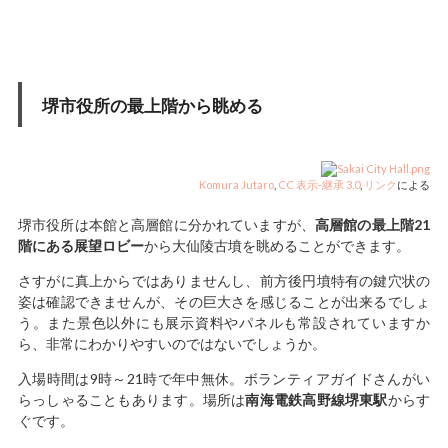
堺市役所の最上階から眺める
Komura Jutaro
,
CC 表示-継承 3.0
,
リンク
による
堺市役所は本館と高層館に分かれていますが、
高層館の最上階21
階にある展望ロビー
から大仙陵古墳を眺めることができます。
さすがに真上からではありませんし、前方後円墳特有の鍵穴状の
姿は確認できませんが、その巨大さを感じることが出来るでしょ
う。また景色以外にも展示資料やパネルも常設されていますか
ら、非常にわかりやすいのではないでしょうか。
入場時間は9時～21時で年中無休。ボランティアガイドさんがい
らっしゃることもあります。場所は
南海電鉄高野線堺東駅
からす
ぐです。