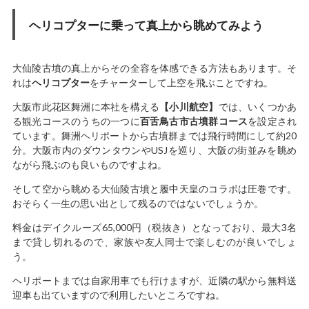
ヘリコプターに乗って真上から眺めてみよう
大仙陵古墳の真上からその全容を体感できる方法もあります。そ
れは
ヘリコプター
をチャーターして上空を飛ぶことですね。
大阪市此花区舞洲に本社を構える
【小川航空】
では、いくつかあ
る観光コースのうちの一つに
百舌鳥古市古墳群コース
を設定され
ています。舞洲ヘリポートから古墳群までは飛行時間にして約20
分。大阪市内のダウンタウンやUSJを巡り、大阪の街並みを眺め
ながら飛ぶのも良いものですよね。
そして空から眺める大仙陵古墳と履中天皇のコラボは圧巻です。
おそらく一生の思い出として残るのではないでしょうか。
料金はデイクルーズ65,000円（税抜き）となっており、最大3名
まで貸し切れるので、家族や友人同士で楽しむのが良いでしょ
う。
ヘリポートまでは自家用車でも行けますが、近隣の駅から無料送
迎車も出ていますので利用したいところですね。