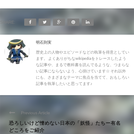
SHARE:
明石則実
歴史上の人物やエピソードなどの執筆を得意としてい
ます。 よくありがちなwikipediaをトレースしたよう
な記事や、まるで教科書を読んでるような、つまらな
い記事にならないよう、心掛けています☆ それ以外
にも、さまざまなテーマに焦点を当てて、おもしろい
記事を執筆したいと思ってます♪
Previous Article
恐ろしいけど憎めない日本の「妖怪」たちー有名
どころをご紹介