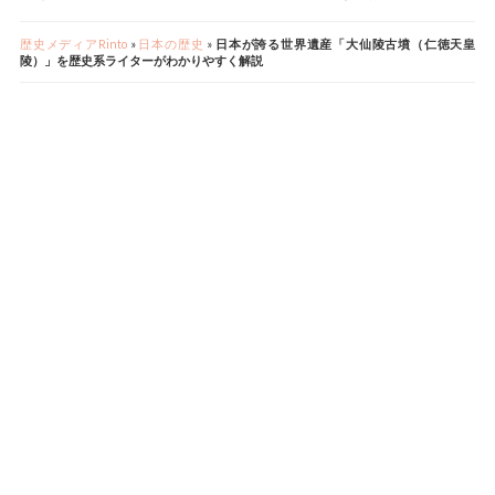
歴史メディアRinto
»
日本の歴史
»
日本が誇る世界遺産「大仙陵古墳（仁徳天皇
陵）」を歴史系ライターがわかりやすく解説