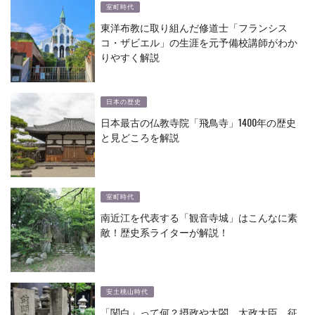
室町時代
東洋布教に取り組んだ修道士「フランシス
コ・ザビエル」の生涯を元予備校講師がわか
りやすく解説
日本の歴史
日本最古の仏教寺院「飛鳥寺」1400年の歴史
と見どころを解説
室町時代
南近江を代表する「観音寺城」はこんなに素
敵！歴史系ライターが解説！
安土桃山時代
「関白」って何？摂政や太閤、太政大臣、征