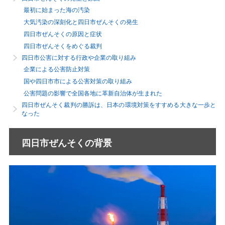
最初に始まった海の汚染
大気汚染の深刻化と四日市ぜんそくの発生
四日市ぜんそくの原因と症状
四日市ぜんそくをめぐる裁判
四日市公害に対する行政や企業の取り組み
企業による公害防止対策
国や四日市市による公害対策の取り組み
公害問題の影響で全国各地に革新自治体が生まれた
四日市ぜんそく裁判の勝訴は、日本の環境対策をすすめる大きな一歩と
なった
四日市ぜんそくの背景