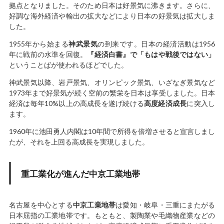
拠点となりました。そのため日本は好景気に沸きます。さらに、
好調な海外経済や輸出の拡大などにより日本の好景気は拡大しま
した。
1955年から始まる
神武景気
の到来です。日本の経済活動は1956
年に戦前の水準を回復。
『経済白書』で「もはや戦後ではない」
ということばが使われるほどでした。
神武景気以降、岩戸景気、オリンピック景気、いざなぎ景気など
1973年まで好景気が続く空前の繁栄を日本は享受しました。日本
経済は毎年10%以上の高成長を遂げ続ける
高度経済成長
に突入し
ます。
1960年に池田勇人内閣は10年間で所得を倍増させると宣言しまし
たが、それを上回る高成長を実現しました。
重工業化が進んだ中京工業地帯
名古屋を中心とする
中京工業地帯
は愛知・岐阜・三重にまたがる
日本屈指の工業地帯です。もともと、製陶業や毛織物産業などの