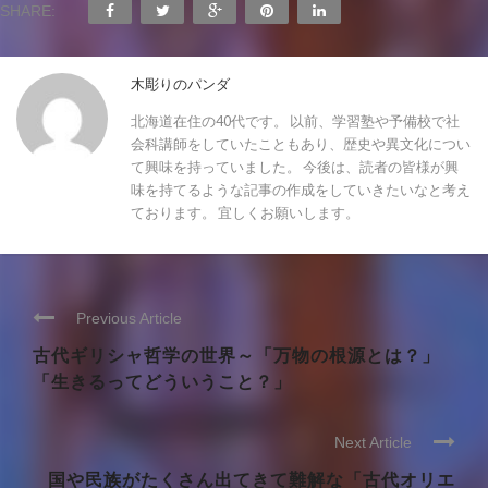
SHARE:
木彫りのパンダ
北海道在住の40代です。 以前、学習塾や予備校で社
会科講師をしていたこともあり、歴史や異文化につい
て興味を持っていました。 今後は、読者の皆様が興
味を持てるような記事の作成をしていきたいなと考え
ております。 宜しくお願いします。
Previous Article
古代ギリシャ哲学の世界～「万物の根源とは？」
「生きるってどういうこと？」
Next Article
国や民族がたくさん出てきて難解な「古代オリエ