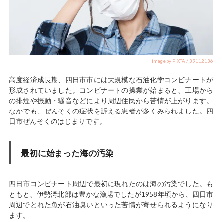
image by PIXTA / 39112136
高度経済成長期、四日市市には大規模な石油化学コンビナートが
形成されていました。コンビナートの操業が始まると、工場から
の排煙や振動・騒音などにより周辺住民から苦情が上がります。
なかでも、ぜんそくの症状を訴える患者が多くみられました。四
日市ぜんそくのはじまりです。
最初に始まった海の汚染
四日市コンビナート周辺で最初に現れたのは海の汚染でした。も
ともと、伊勢湾北部は豊かな漁場でしたが1958年頃から、四日市
周辺でとれた魚が石油臭いといった苦情が寄せられるようになり
ます。