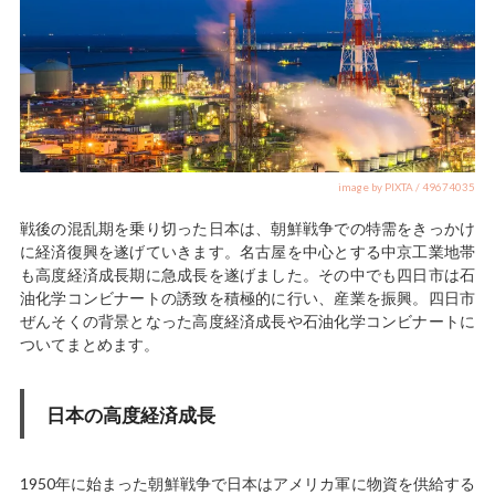
image by PIXTA / 49674035
戦後の混乱期を乗り切った日本は、朝鮮戦争での特需をきっかけ
に経済復興を遂げていきます。名古屋を中心とする中京工業地帯
も高度経済成長期に急成長を遂げました。その中でも四日市は石
油化学コンビナートの誘致を積極的に行い、産業を振興。四日市
ぜんそくの背景となった高度経済成長や石油化学コンビナートに
ついてまとめます。
日本の高度経済成長
1950年に始まった朝鮮戦争で日本はアメリカ軍に物資を供給する