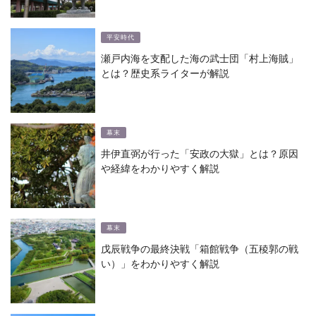
平安時代
瀬戸内海を支配した海の武士団「村上海賊」
とは？歴史系ライターが解説
幕末
井伊直弼が行った「安政の大獄」とは？原因
や経緯をわかりやすく解説
幕末
戊辰戦争の最終決戦「箱館戦争（五稜郭の戦
い）」をわかりやすく解説