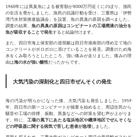
1960年には異臭魚による被害額が8000万円近くにのぼり、漁民
の生活を脅かしました。漁民の抗議行動を受け、三重県は「伊勢
湾汚水対策推進協議会」を設置、魚の異臭の原因を調べました。
調査の結果、
魚の異臭の原因はコンビナートの工場廃液の油分を
魚が吸収することで発生
すると結論付けます。
また、四日市海上保安部の巡視艇は四日市港南部の埋め立て地の
コンクリートがボロボロに溶けていることを発見。調査のため海
水をくみ取ろうとしたところ、強い痛みが走りました。痛みの理
由は
海の水が強い酸性
だったからです。
大気汚染の深刻化と四日市ぜんそくの発生
海の汚染が明らかになった後、大気汚染も発生しました。1959
年、四日市の第一コンビナートが操業を始めると、周辺住民から
騒音や工場の排煙、振動、異臭などへの対策を望む声が上がりま
す。特に、
工場の風下にあたる塩浜地区や磯津地区でぜんそくな
どの呼吸器に関する病気で苦しむ患者が急増
しました。
原因を探るため、三重大学がコンビナート周辺の亜硫酸ガスなど