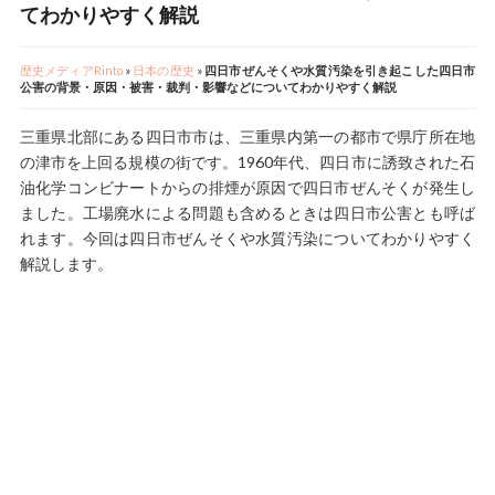
てわかりやすく解説
歴史メディアRinto
»
日本の歴史
»
四日市ぜんそくや水質汚染を引き起こした四日市
公害の背景・原因・被害・裁判・影響などについてわかりやすく解説
三重県北部にある四日市市は、三重県内第一の都市で県庁所在地
の津市を上回る規模の街です。1960年代、四日市に誘致された石
油化学コンビナートからの排煙が原因で四日市ぜんそくが発生し
ました。工場廃水による問題も含めるときは四日市公害とも呼ば
れます。今回は四日市ぜんそくや水質汚染についてわかりやすく
解説します。