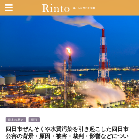
日本の歴史
昭和
四日市ぜんそくや水質汚染を引き起こした四日市
公害の背景・原因・被害・裁判・影響などについ