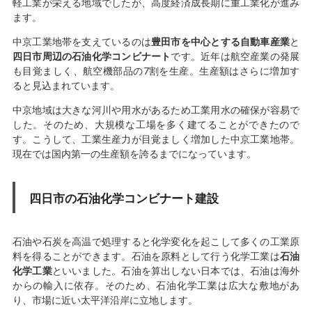
軽工業が栄える地域でしたが、高度経済成長期に重工業化が進み
ます。
中京工業地帯を支えているのは
豊田市を中心とする自動車産業
と
四日市周辺の石油化学コンビナート
です。近年は航空産業の発展
も目覚ましく、航空機部品の7割を生産。生産額はさらに増加す
ると見込まれています。
中京地域は大きな河川や用水があるため工業用水の確保が容易で
した。そのため、大規模な工場を多く建てることができたので
す。こうして、工業生産力が目覚ましく増加した中京工業地帯。
現在では国内第一の生産額を誇るまでになっています。
四日市の石油化学コンビナート建設
石油や石炭を高温で処理すると化学変化を起こして多くの工業原
料を得ることができます。石油を原料として行う化学工業は
石油
化学工業
といいました。石油を算出しない日本では、石油は海外
からの輸入に依存。そのため、石油化学工業は広大な敷地があ
り、市場に近い太平洋沿岸に立地します。