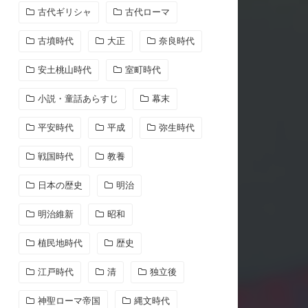
古代ギリシャ
古代ローマ
古墳時代
大正
奈良時代
安土桃山時代
室町時代
小説・童話あらすじ
幕末
平安時代
平成
弥生時代
戦国時代
教養
日本の歴史
明治
明治維新
昭和
植民地時代
歴史
江戸時代
清
独立後
神聖ローマ帝国
縄文時代