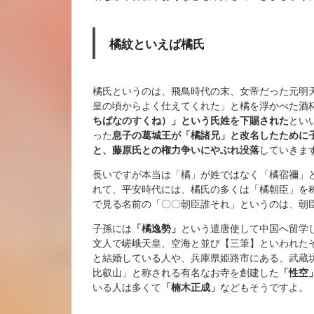
橘紋といえば橘氏
橘氏というのは、飛鳥時代の末、女帝だった元明
皇の頃からよく仕えてくれた」と橘を浮かべた酒
ちばなのすくね）」という氏姓を下賜された
とい
った
息子の葛城王が「橘諸兄」と改名したために
と、藤原氏との権力争いにやぶれ没落
していきま
長いですが本当は「橘」が姓ではなく「橘宿禰」
れて、平安時代には、橘氏の多くは「橘朝臣」を
で見る名前の「〇〇朝臣誰それ」というのは、朝
子孫には
「
橘逸勢」
という
遣唐使して中国へ留学
文人で
嵯峨天皇
、
空海
と並び【三筆】といわれた
と結婚している人や、兵庫県姫路市にある、武蔵
比叡山」と称される有名なお寺を創建した
「性空
いる人は多くて
「
楠木正成」
などもそうですよ
。