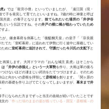
直虎』
では「龍宮小僧」といっていましたが、「遠江国（現・
捨て子を発見して育てたといいますね。7歳の時に神童と呼ば
国共資」の養子となります。
捨てられたいた場所の「井伊谷
た
という伝説ですね。その
井戸の横に橘が植わっていたため
ですよ。
したが、鎌倉幕府を倒幕した「後醍醐天皇」の皇子「「宗良親
がたてた「室町幕府」に追われて伊勢に行く途中に座礁してい
のために
室町幕府に追討されて、守護だった今川氏の支配下
と
と画策します。大河ドラマの『おんな城主 直虎』はそこから
」は「井伊の赤揃え」という一大軍勢
を作り、大将は軍の後ろ
いつけないほどの凄まじい武功をたてつづけますよ。そのため
和山と向かいの彦根を拝領して
彦根城
を創ります。「関ヶ原の
幕府の基礎を作り上げて亡くなってしまいますが、
幕末まで井
。
養子になられた方までずっと当主の血統が続いていたことです
拙文の
「作った頃のままの姿が残っている－国宝・彦根城－の