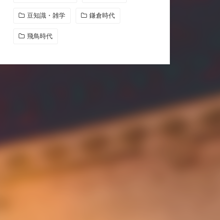
豆知識・雑学
鎌倉時代
飛鳥時代