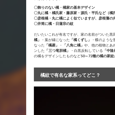
〇飾りのない橘・橘家の基本デザイン
〇丸に橘・橘氏家・藤原家・源氏・平氏など（橘
〇彦根橘・丸に橘によく似ていますが、彦根藩の
〇井筒に橘・日蓮宗の紋
だいたいこれが有名ですが、家の名前がついた黒
橘」
・葉が縁になった
「橘くずし」
・蝶のような
なった
「橘菱」
・
「八角に橘」
や、他の植物とあ
ンした
「三つ竜胆橘」
・白黒反転している
「中陰
の橘をデザインしたものなど
50～72種の橘の家紋
橘紋で有名な家系ってどこ？