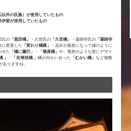
氏以外の氏族）が使用していたもの
井伊家が使用していたもの
田氏の
「黒田橘」
・久世氏の
「久世橘」
・薬師寺氏の
「薬師寺
形に変形した
「変わり橘蝶」
・花弁が菱形になって縁のように
わせた
「橘に藤巴」
・
「菊座橘」
や、竜胆のような形にデザイ
橘 」
・
「光琳枝橘 」
橘が向かい合った
「むかい橘」
など複数
がありますね。