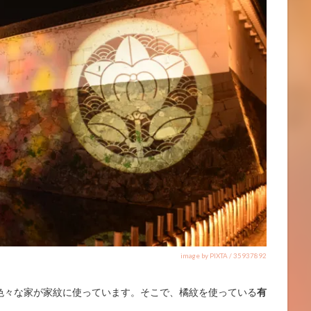
image by PIXTA / 35937892
色々な家が家紋に使っています。そこで、橘紋を使っている
有
。