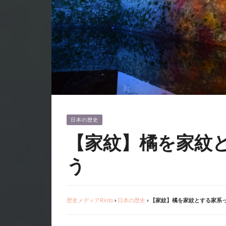
日本の歴史
【家紋】橘を家紋
う
歴史メディアRinto
»
日本の歴史
»
【家紋】橘を家紋とする家系