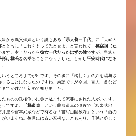
天皇から異父姉妹という説もある
「県犬養三千代」
に「天武天
杯とともに「これをもって氏とせよ」と言われて
「橘宿禰（た
います。本当だったら
彼女一代だったはずの姓
ですが、皇族だ
子孫は橘氏
を名乗ることになりました。しかし
平安時代になる
す。
というところまでが姓です。その後に「橘朝臣」の姓を賜与さ
称することになったのですね。余談ですが今回、百人一首など
臣までが姓だと初めて知りました。
したものの政権争いに巻き込まれて流罪にされた人がいます。
そうですよ。
「橘道貞」
という藤原道真の側近で「和泉式部」
坊弁慶や宮本武蔵などで有名な「書写山圓教寺」という「西の
」
がいますね。後世には古い家柄なこともあり、子孫と称して