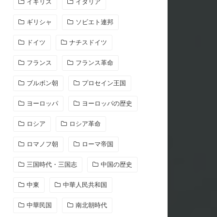
イギリス
イタリア
ギリシャ
ソビエト連邦
ドイツ
ナチスドイツ
フランス
フランス革命
ブルボン朝
プロセイン王国
ヨーロッパ
ヨーロッパの歴史
ロシア
ロシア革命
ロマノフ朝
ローマ帝国
三国時代・三国志
中国の歴史
中東
中華人民共和国
中華民国
南北朝時代