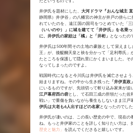
たというものです。
井伊氏を題材にした、
大河ドラマ『おんな城主 
静岡県）井伊谷」の八幡宮の神主が井戸の傍らに
れていたのを、遠江国の国司をつとめていた「三
（いいのや）」に城を建てて「井伊氏」を名乗っ
に、井伊氏の家紋は「橘」と「井桁」
となったの
井伊氏は500年間その土地の豪族として栄えま
王」が、後醍醐天皇と袂を分かって「足利尊氏」
たところを保護して隠れ里にかくまいました。そ
なってしまったのですよ。
戦国時代になると今川氏は井伊氏を滅亡させよう
始まりますね。その中から生き残った
「井伊直政
にいるものですが、先頭切って斬り込み家来が追
江戸幕府西の砦
とし、て石田三成の所領だった佐
戦い」で重傷を負いながら養生もしないまま江戸
伊氏は大老も6人出すほどの名家
となったのでした
井伊氏が凄いのは、この長い歴史の中で、現在の
ね。もっと井伊家のことを詳しく知りたい方は、
歴史と魅力」
を読んでくださると嬉しいです。