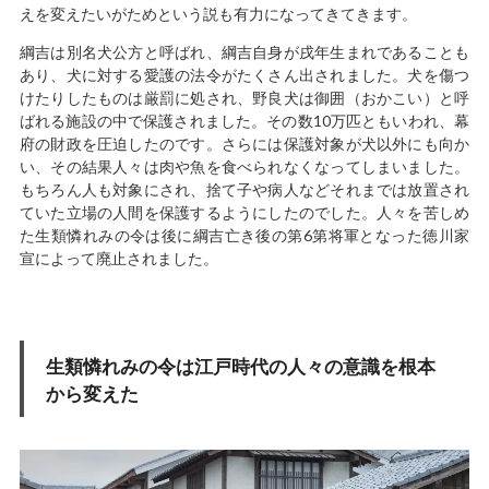
えを変えたいがためという説も有力になってきてきます。
綱吉は別名犬公方と呼ばれ、綱吉自身が戌年生まれであることも
あり、犬に対する愛護の法令がたくさん出されました。犬を傷つ
けたりしたものは厳罰に処され、野良犬は御囲（おかこい）と呼
ばれる施設の中で保護されました。その数10万匹ともいわれ、幕
府の財政を圧迫したのです。さらには保護対象が犬以外にも向か
い、その結果人々は肉や魚を食べられなくなってしまいました。
もちろん人も対象にされ、捨て子や病人などそれまでは放置され
ていた立場の人間を保護するようにしたのでした。人々を苦しめ
た生類憐れみの令は後に綱吉亡き後の第6第将軍となった徳川家
宣によって廃止されました。
生類憐れみの令は江戸時代の人々の意識を根本
から変えた