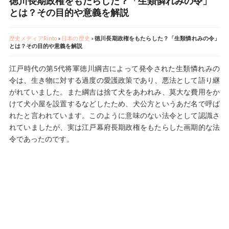
徳川長期政権をもたらした？「生類憐れみの令」
とは？その目的や意義を解説
歴史メディアRinto
»
日本の歴史
»
徳川長期政権をもたらした？「生類憐れみの令」
とは？その目的や意義を解説
江戸時代の第5代将軍徳川綱吉によって発令された生類憐れみの
令は、生き物に対する過度の愛護政策であり、悪法として語り継
がれていました。また綱吉は捨て犬をあわれみ、莫大な費用をか
けて犬小屋を設置するなどしたため、犬公方というあだ名で呼ば
れたと言われています。このように意味のない法令として認識さ
れていましたが、実は江戸幕府長期政権をもたらした画期的な法
令であったのです。