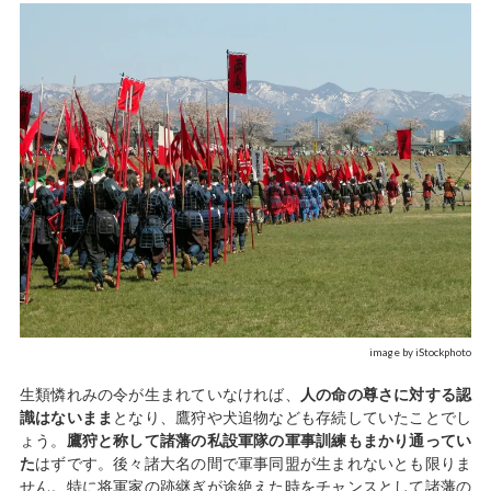
image by iStockphoto
生類憐れみの令が生まれていなければ、
人の命の尊さに対する認
識はないまま
となり、鷹狩や犬追物なども存続していたことでし
ょう。
鷹狩と称して諸藩の私設軍隊の軍事訓練もまかり通ってい
た
はずです。後々諸大名の間で軍事同盟が生まれないとも限りま
せん。特に将軍家の跡継ぎが途絶えた時をチャンスとして諸藩の