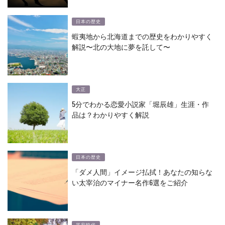
日本の歴史
蝦夷地から北海道までの歴史をわかりやすく
解説〜北の大地に夢を託して〜
大正
5分でわかる恋愛小説家「堀辰雄」生涯・作
品は？わかりやすく解説
日本の歴史
「ダメ人間」イメージ払拭！あなたの知らな
い太宰治のマイナー名作6選をご紹介
平安時代