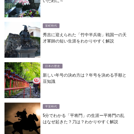
いために～
室町時代
秀吉に迎えられた「竹中半兵衛」戦国一の天
才軍師の短い生涯をわかりやすく解説
日本の歴史
新しい年号の決め方は？年号を決める手順と
豆知識
平安時代
5分でわかる「平将門」の生涯ー平将門の乱
はなぜ起きた？刀は？わかりやすく解説