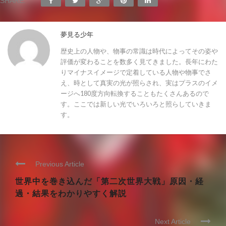
SHARE:
夢見る少年
歴史上の人物や、物事の常識は時代によってその姿や
評価が変わることを数多く見てきました。長年にわた
りマイナスイメージで定着している人物や物事でさ
え、時として真実の光が照らされ、実はプラスのイメ
ージへ180度方向転換することもたくさんあるので
す。ここでは新しい光でいろいろと照らしていきま
す。
Previous Article
世界中を巻き込んだ「第二次世界大戦」原因・経
過・結果をわかりやすく解説
Next Article