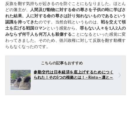
反旗を翻す気持ちが起きるのを防ぐことにもなりました。ほとん
どの藩主が、
人間及び動物に対する命の尊さを子供の時に学ばさ
れた結果、人に対する命の尊さは計り知れないものであるという
認識を持ってきた
のです。当然合戦というものは、
戦を交えて領
土を広げる戦国ロマン
という感覚から、
罪もない人々を1人2人の
みならず何千人も何万人も殺傷する
ことになるといった感覚に変
わってきました。そのため、徳川政権に対して反旗を翻す動機す
らもなくなったのです。
こちらの記事もおすすめ
参勤交代は日本経済を底上げするためにつく
られた！その5つの根拠とは！ – Rinto～凛と～