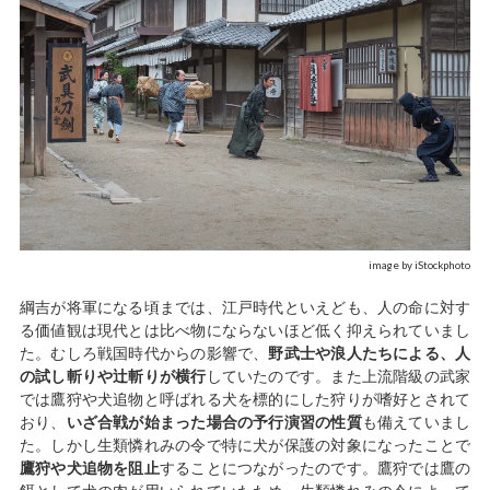
image by iStockphoto
綱吉が将軍になる頃までは、江戸時代といえども、人の命に対す
る価値観は現代とは比べ物にならないほど低く抑えられていまし
た。むしろ戦国時代からの影響で、
野武士や浪人たちによる、人
の試し斬りや辻斬りが横行
していたのです。また上流階級の武家
では鷹狩や犬追物と呼ばれる犬を標的にした狩りが嗜好とされて
おり、
いざ合戦が始まった場合の予行演習の性質
も備えていまし
た。しかし生類憐れみの令で特に犬が保護の対象になったことで
鷹狩や犬追物を阻止
することにつながったのです。鷹狩では鷹の