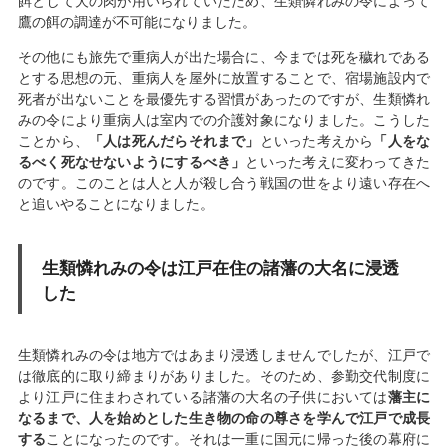
餌として犬の肉が用いられていたため、生類憐れみの令によって
鷹の餌の調達が不可能になりました。
その他にも旅先で重病人が出た場合に、今までは死を穢れである
とする思想の元、重病人を屋外に放置することで、宿場施設内で
死者が出ないことを最優先する習慣があったのですが、生類憐れ
みの令により重病人は室内での介護対象になりました。こうした
ことから、
「人は死んだらそれまで」
といった考えから
「人をな
るべく死なせないようにするべき」
といった考えに変わってきた
のです。このことは人と人が殺し合う戦国の世をより遠い存在へ
と追いやることになりました。
生類憐れみの令は江戸在住の諸藩の大名に浸透
した
生類憐れみの令は地方ではあまり浸透しませんでしたが、江戸で
は徹底的に取り締まりがありました。そのため、参勤交代制度に
より江戸に住まわされている諸藩の大名の子供においては
藩主に
なるまで、人を始めとした生き物の命の尊さを学んで江戸で成長
する
ことになったのです。それは一重に国元に帰った後の幕府に