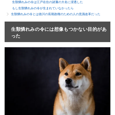
生類憐れみの令は江戸在住の諸藩の大名に浸透した
もし生類憐れみの令が生まれていなかったら
生類憐れみの令とは徳川の長期政権のための人の意識改革だった
生類憐れみの令には想像もつかない目的があ
った