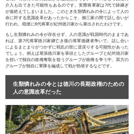
介入も出てきた可能性もあるのです。実際将軍家は7代で跡継ぎ
が途絶えてしまいました。このとき生類憐れみの令によって人の
命に対する意識改革があったからこそ、御三家の間で話し合いが
行われ、穏便に8代将軍が紀州徳川家から輩出されたわけです。
もし生類憐れみの令が存在せず、人の意識が戦国時代のままであ
れば、第7代将軍徳川家継亡き後の将軍後継者争いで、話し合い
によるまとまりがつかずに戦乱の世に逆戻りする可能性があった
でしょう。例えば尾張徳川家を筆頭としたグループと紀州徳川家
を担いで独自の政権奪取を狙うグループが政権を争う中、双方の
グループが独自に軍隊を編成して戦が勃発するなどです。
生類憐れみの令とは徳川の長期政権のための
人の意識改革だった