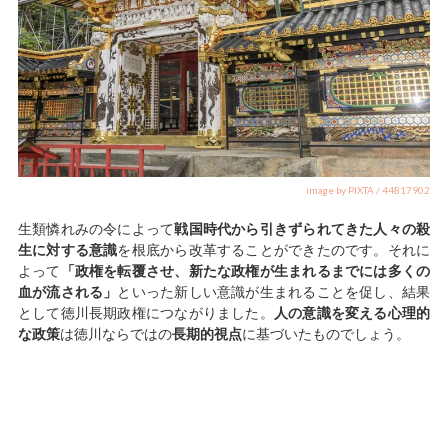
image by PIXTA / 44817902
生類憐れみの令によって
戦国時代から引きずられてきた人々の殺
生に対する意識
を根底から改革することができたのです。それに
よって
「政権を転覆させ、新たな政権が生まれるまでには多くの
血が流される」
といった新しい意識が生まれることを促し、結果
として徳川長期政権につながりました。
人の意識を変える心理的
な政策
は徳川ならではの
長期的視点
に基づいたものでしょう。