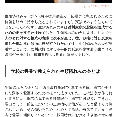
image by PIXTA / 47172014
生類憐れみ令は第5代将軍徳川綱吉が、跡継ぎに恵まれるために
祈願を込めて発令したとされていますが、実はそのようなもので
はなかったのです。生類憐れみの令は
徳川家康の悲願を達成する
ための形を変えた手段
でした。生類憐れみの令によりこれまでの
人の命に対する根底の意識に改革が生じ、徳川政権に対し反旗を
翻し合戦に挑む傾向に楔が打たれた
のです。生類憐れみの令が浸
透することで、徳川政権に対し軍事的に反旗を翻す藩が生まれる
脅威が一掃され、徳川政権の長期化に繋がりました。
学校の授業で教えられた生類憐れみの令とは
生類憐れみの令とは、徳川幕府第5代将軍である徳川綱吉が発令
した動物を愛護するための様々な法令でした。この法令が作られ
た背景には、綱吉の母である桂昌院が、綱吉に跡継ぎができない
理由として、前世においての生き物の折衝があったと僧より指摘
されたため、その償いをこめたためとする説が有名です。また綱
吉は儒学に傾倒している中で、戦国時代における生き物の命の考