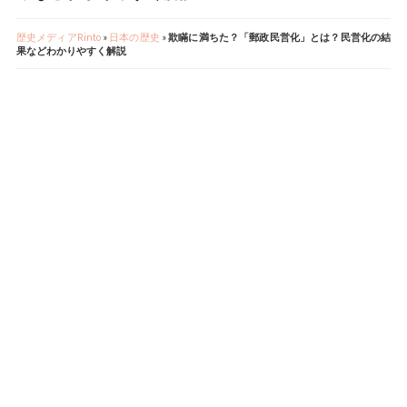
歴史メディアRinto
»
日本の歴史
»
欺瞞に満ちた？「郵政民営化」とは？民営化の結
果などわかりやすく解説