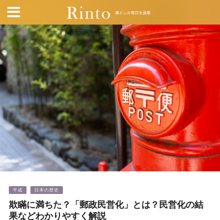
平成
日本の歴史
欺瞞に満ちた？「郵政民営化」とは？民営化の結
果などわかりやすく解説