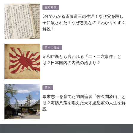
室町時代
5分でわかる斎藤道三の生涯！なぜ父を殺し
子に殺された？なぜ悪党なの？わかりやすく
解説！
日本の歴史
昭和維新とも言われる「二・二六事件」と
は？日本国内の内戦の始まり？
幕末
幕末志士を育てた開国論者「佐久間象山」と
は？海防八策を唱えた天才思想家の人生を解
説