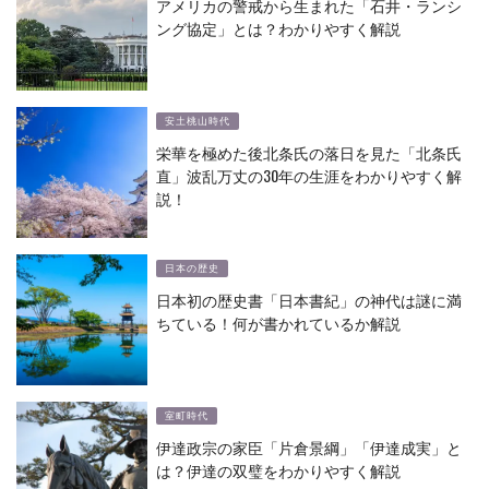
アメリカの警戒から生まれた「石井・ランシ
ング協定」とは？わかりやすく解説
安土桃山時代
栄華を極めた後北条氏の落日を見た「北条氏
直」波乱万丈の30年の生涯をわかりやすく解
説！
日本の歴史
日本初の歴史書「日本書紀」の神代は謎に満
ちている！何が書かれているか解説
室町時代
伊達政宗の家臣「片倉景綱」「伊達成実」と
は？伊達の双璧をわかりやすく解説