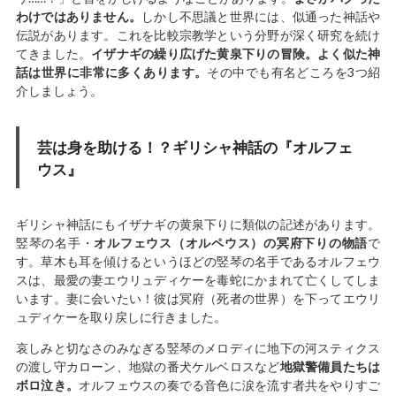
わけではありません。
しかし不思議と世界には、似通った神話や
伝説があります。これを比較宗教学という分野が深く研究を続け
てきました。
イザナギの繰り広げた黄泉下りの冒険。よく似た神
話は世界に非常に多くあります。
その中でも有名どころを3つ紹
介しましょう。
芸は身を助ける！？ギリシャ神話の『オルフェ
ウス』
ギリシャ神話にもイザナギの黄泉下りに類似の記述があります。
竪琴の名手・
オルフェウス（オルペウス）の冥府下りの物語
で
す。草木も耳を傾けるというほどの竪琴の名手であるオルフェウ
スは、最愛の妻エウリュディケーを毒蛇にかまれて亡くしてしま
います。妻に会いたい！彼は冥府（死者の世界）を下ってエウリ
ュディケーを取り戻しに行きました。
哀しみと切なさのみなぎる竪琴のメロディに地下の河スティクス
の渡し守カローン、地獄の番犬ケルベロスなど
地獄警備員たちは
ボロ泣き。
オルフェウスの奏でる音色に涙を流す者共をやりすご