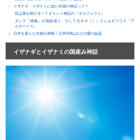
イザナギ・イザナミに似た外国の神話って？
芸は身を助ける！？ギリシャ神話の『オルフェウス』
ダンテ『神曲』の地獄巡り、そして元ネタ（！）ウェルギリウス『ア
エネーイス』
日本を産んだ夫婦の神様！日本列島は2人の愛の結晶
イザナギとイザナミの国産み神話