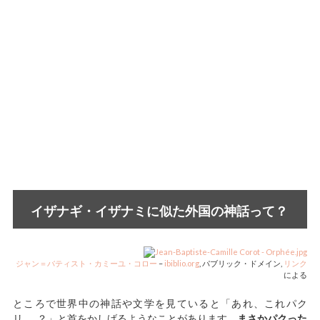
イザナギ・イザナミに似た外国の神話って？
ジャン＝バティスト・カミーユ・コロー
–
ibiblio.org
, パブリック・ドメイン,
リンク
による
ところで世界中の神話や文学を見ていると「あれ、これパク
リ……？」と首をかしげるようなことがあります。
まさかパクった