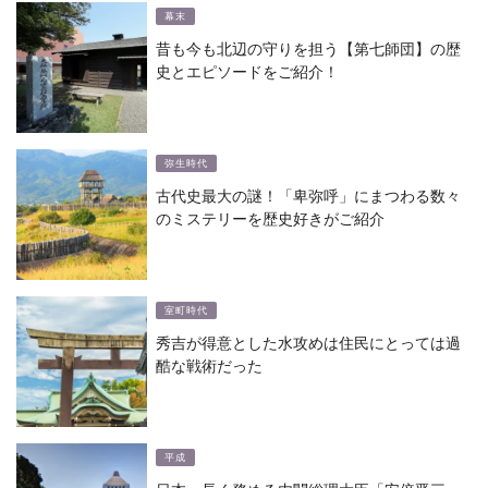
幕末
昔も今も北辺の守りを担う【第七師団】の歴
史とエピソードをご紹介！
弥生時代
古代史最大の謎！「卑弥呼」にまつわる数々
のミステリーを歴史好きがご紹介
室町時代
秀吉が得意とした水攻めは住民にとっては過
酷な戦術だった
平成