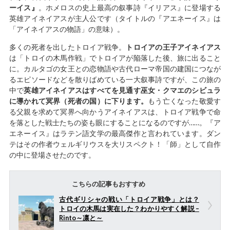
ーイス』
。ホメロスの史上最高の叙事詩『イリアス』に登場する
英雄アイネイアスが主人公です（タイトルの『アエネーイス』は
「アイネイアスの物語」の意味）。
多くの死者を出したトロイア戦争。
トロイアの王子アイネイアス
は「トロイの木馬作戦」でトロイアが陥落した後、旅に出ること
に。カルタゴの女王との恋物語や古代ローマ帝国の建国につなが
るエピソードなどを散りばめている一大叙事詩ですが、この旅の
中で
英雄アイネイアスはすべてを見通す巫女・クマエのシビュラ
に導かれて冥界（死者の国）に下ります。
もう亡くなった敬愛す
る父親を求めて冥界へ向かうアイネイアスは、トロイア戦争で命
を落とした戦士たちの姿も眼にすることになるのですが……。『ア
エネーイス』はラテン語文学の最高傑作と言われています。ダン
テはその作者ウェルギリウスを大リスペクト！「師」として自作
の中に登場させたのです。
こちらの記事もおすすめ
古代ギリシャの戦い「トロイア戦争」とは？
トロイの木馬は実在した？わかりやすく解説 –
Rinto～凛と～