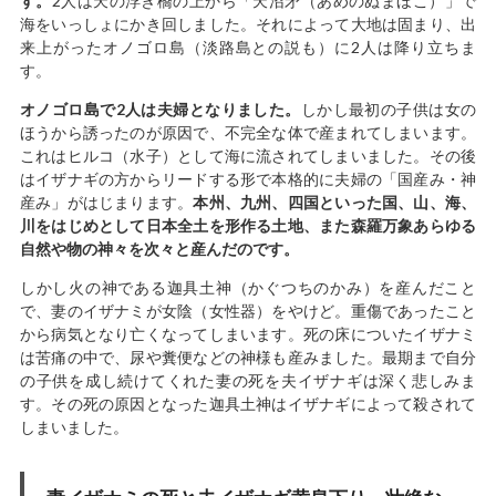
す。
2人は天の浮き橋の上から「天沼矛（あめのぬまほこ）」で
海をいっしょにかき回しました。それによって大地は固まり、出
来上がったオノゴロ島（淡路島との説も）に2人は降り立ちま
す。
オノゴロ島で2人は夫婦となりました。
しかし最初の子供は女の
ほうから誘ったのが原因で、不完全な体で産まれてしまいます。
これはヒルコ（水子）として海に流されてしまいました。その後
はイザナギの方からリードする形で本格的に夫婦の「国産み・神
産み」がはじまります。
本州、九州、四国といった国、山、海、
川をはじめとして日本全土を形作る土地、また森羅万象あらゆる
自然や物の神々を次々と産んだのです。
しかし火の神である迦具土神（かぐつちのかみ）を産んだこと
で、妻のイザナミが女陰（女性器）をやけど。重傷であったこと
から病気となり亡くなってしまいます。死の床についたイザナミ
は苦痛の中で、尿や糞便などの神様も産みました。最期まで自分
の子供を成し続けてくれた妻の死を夫イザナギは深く悲しみま
す。その死の原因となった迦具土神はイザナギによって殺されて
しまいました。