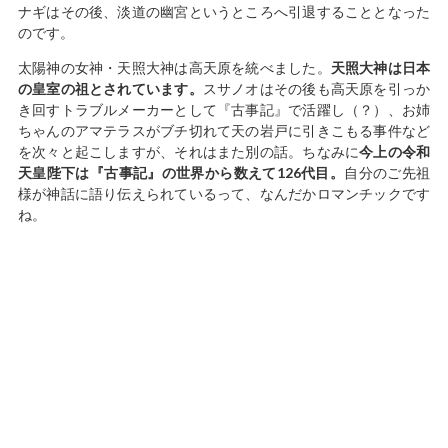
ナギはその後、淡道の幽宮というところへ引退することとなった
のです。
太陽神の女神・天照大神は高天原を統べました。
天照大神は日本
の皇室の祖とされています。
スサノオはその後も高天原を引っか
き回すトラブルメーカーとして『古事記』で活躍し（？）、お姉
ちゃんのアマテラスがブチ切れて天の岩戸に引きこもる事件など
を次々と起こしますが、それはまた別の話。ちなみに
今上の令和
天皇陛下は『古事記』の世界から数えて126代目。
自分のご先祖
様が神話に語り伝えられているって、なんだかロマンチックです
ね。