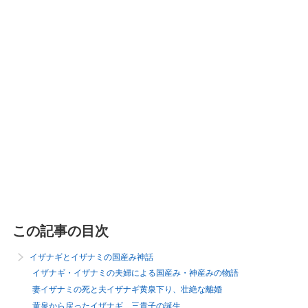
この記事の目次
イザナギとイザナミの国産み神話
イザナギ・イザナミの夫婦による国産み・神産みの物語
妻イザナミの死と夫イザナギ黄泉下り、壮絶な離婚
黄泉から戻ったイザナギ、三貴子の誕生