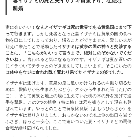
妻イザナミの死と夫イザナギ黄泉下り、壮絶な
離婚
妻に会いたい！
なんとイザナギは死の世界である黄泉国にまで下
って行きます。
しかし死者となった妻イザナミは黄泉の国の食べ
物を口にしてしまっており、帰ることができません。愛しい夫が
迎えに来たことで感動した
イザナミは黄泉の国の神々と交渉する
ことに。「こちらがいいって言うまで、絶対にのぞかないでくだ
さいね」。
言われると気になるものです。イザナギは妻が遅いの
にイラついてチラッとのぞき見をしてしまいます。そこにいたの
は
体中をウジに食われ醜く変わり果てたイザナミの姿でした。
イザナギは逃げます。黄泉の鬼に追いかけられるのを振り切るた
めに、髪飾りから生まれたぶどう、クシから生まれた筍（たけの
こ）、そして黄泉と地上の境に生えていた桃の木の身を投げて追
手を撃退。この3つの植物（特に桃）は邪を祓うとして現在も尊
ばれています。やっとのことで黄泉比良坂（よもつひらさか）を
イザナギは登りきりました。おっかないので地上側の出口を岩で
ふさぎ、ほっと一安心。ここで追いついた妻・イザナミとの罵倒
合戦が繰り広げられました。