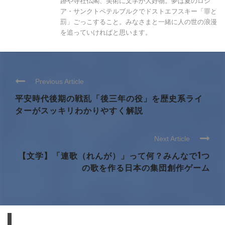
跡や寺社仏閣、美術に文学が大好物。夢は夏のロシ
ア・サンクトペテルブルクでドストエフスキー「罪と
罰」ごっこすること。みなさまと一緒に人の世の浪漫
を追っていければと思います。
Previous Article
平安時代後期の戦乱「後三年の役」を歴史系ライ
ターがスッキリわかりやすく解説
Next Article
【文学】「連歌（れんが）」って何？みんなで1つ
の歌を作る日本の集団創作ゲーム