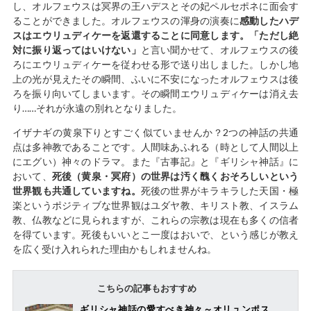
し、オルフェウスは冥界の王ハデスとその妃ペルセポネに面会す
ることができました。オルフェウスの渾身の演奏に
感動したハデ
スはエウリュディケーを返還することに同意します。「ただし絶
対に振り返ってはいけない」
と言い聞かせて、オルフェウスの後
ろにエウリュディケーを従わせる形で送り出しました。しかし地
上の光が見えたその瞬間、ふいに不安になったオルフェウスは後
ろを振り向いてしまいます。その瞬間エウリュディケーは消え去
り……それが永遠の別れとなりました。
イザナギの黄泉下りとすごく似ていませんか？2つの神話の共通
点は多神教であることです。人間味あふれる（時として人間以上
にエグい）神々のドラマ。また『古事記』と『ギリシャ神話』に
おいて、
死後（黄泉・冥府）の世界は汚く醜くおそろしいという
世界観も共通していますね。
死後の世界がキラキラした天国・極
楽というポジティブな世界観はユダヤ教、キリスト教、イスラム
教、仏教などに見られますが、これらの宗教は現在も多くの信者
を得ています。死後もいいとこ一度はおいで、という感じが教え
を広く受け入れられた理由かもしれませんね。
こちらの記事もおすすめ
ギリシャ神話の愛すべき神々～オリュンポス