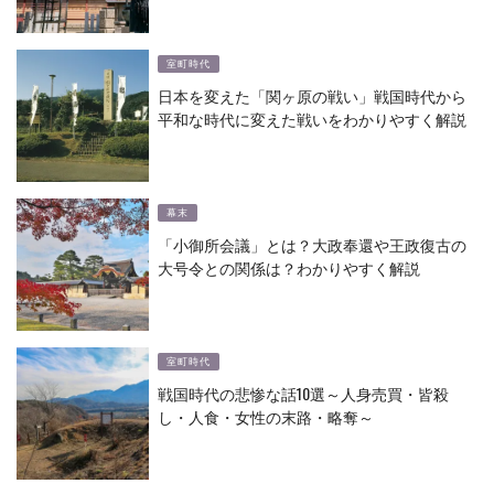
室町時代
日本を変えた「関ヶ原の戦い」戦国時代から
平和な時代に変えた戦いをわかりやすく解説
幕末
「小御所会議」とは？大政奉還や王政復古の
大号令との関係は？わかりやすく解説
室町時代
戦国時代の悲惨な話10選～人身売買・皆殺
し・人食・女性の末路・略奪～