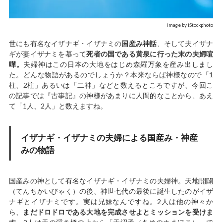
image by iStockphoto
世にも有名なイザナギ・イザナミの
国産み神話
、そして夫イザナ
ギが妻イザナミを慕って
死者の国である黄泉に行った末の夫婦喧
嘩。
夫婦神はこの日本の大地をはじめ森羅万象を産み出しまし
た。どんな物語があるのでしょうか？本来ならば神様なので「1
柱、2柱」あるいは「二神」などと数えるところですが、今回こ
の記事では『古事記』の神様があまりに人間的なことから、あえ
て「1人、2人」と数えますね。
イザナギ・イザナミの夫婦による国産み・神産
みの物語
国産みの神として有名なイザナギ・イザナミの夫婦神。天地開闢
（てんちかいびゃく）の後、神世七代の最後に誕生したのがイザ
ナギとイザナミです。実は兄妹なんですね。2人は他の神々か
ら、
まだドロドロである大地を完成させよとミッションを受けま