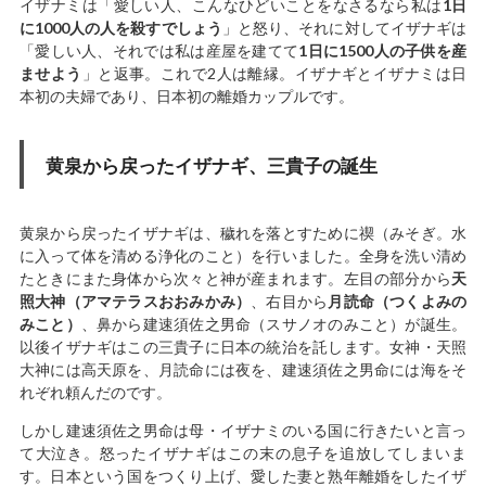
イザナミは「愛しい人、こんなひどいことをなさるなら私は
1日
に1000人の人を殺すでしょう
」と怒り、それに対してイザナギは
「愛しい人、それでは私は産屋を建てて
1日に1500人の子供を産
ませよう
」と返事。これで2人は離縁。イザナギとイザナミは日
本初の夫婦であり、日本初の離婚カップルです。
黄泉から戻ったイザナギ、三貴子の誕生
黄泉から戻ったイザナギは、穢れを落とすために禊（みそぎ。水
に入って体を清める浄化のこと）を行いました。全身を洗い清め
たときにまた身体から次々と神が産まれます。左目の部分から
天
照大神（アマテラスおおみかみ）
、右目から
月読命（つくよみの
みこと）
、鼻から建速須佐之男命（スサノオのみこと）が誕生。
以後イザナギはこの三貴子に日本の統治を託します。女神・天照
大神には高天原を、月読命には夜を、建速須佐之男命には海をそ
れぞれ頼んだのです。
しかし建速須佐之男命は母・イザナミのいる国に行きたいと言っ
て大泣き。怒ったイザナギはこの末の息子を追放してしまいま
す。日本という国をつくり上げ、愛した妻と熟年離婚をしたイザ