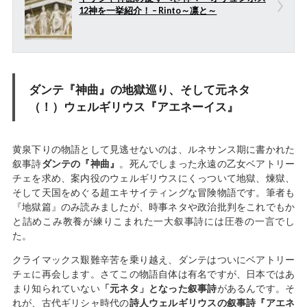
12神を一挙紹介！ – Rinto～凛と～
ダンテ『神曲』の地獄巡り、そして元ネタ
（！）ウェルギリウス『アエネーイス』
黄泉下りの物語として見逃せないのは、ルネサンス期に書かれた
叙事詩
ダンテの『神曲』
。死んでしまった永遠の乙女ベアトリー
チェを求め、案内役のウェルギリウスにくっついて地獄、煉獄、
そして天国をめぐる超エキサイティングな冒険物語です。筆者も
『地獄篇』のみ読みましたが、時事ネタや政治批判をこれでもか
と詰めこみ教養が練りこまれた一大叙事詩には圧巻の一言でし
た。
クライマックス艱難辛苦を乗り越え、ダンテはついにベアトリー
チェに再会します。さてこの物語自体は有名ですが、日本ではあ
まり知られていない
「元ネタ」となった叙事詩
があるんです。そ
れが、古代ギリシャ時代の
詩人ウェルギリウスの叙事詩『アエネ