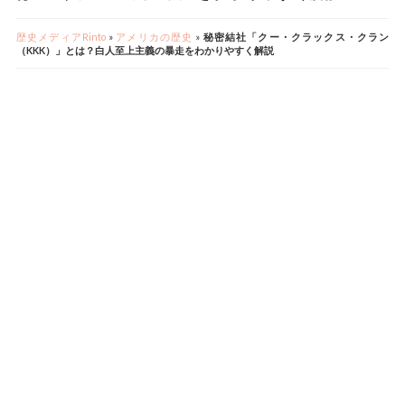
歴史メディアRinto
»
アメリカの歴史
»
秘密結社「クー・クラックス・クラン
（KKK）」とは？白人至上主義の暴走をわかりやすく解説