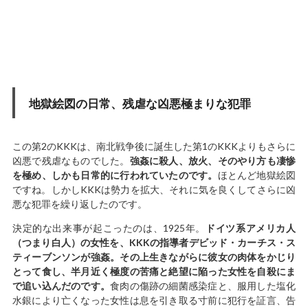
地獄絵図の日常、残虐な凶悪極まりな犯罪
この第2のKKKは、南北戦争後に誕生した第1のKKKよりもさらに
凶悪で残虐なものでした。
強姦に殺人、放火、そのやり方も凄惨
を極め、しかも日常的に行われていたのです。
ほとんど地獄絵図
ですね。しかしKKKは勢力を拡大、それに気を良くしてさらに凶
悪な犯罪を繰り返したのです。
決定的な出来事が起こったのは、1925年。
ドイツ系アメリカ人
（つまり白人）の女性を、KKKの指導者デビッド・カーチス・ス
ティーブンソンが強姦。その上生きながらに彼女の肉体をかじり
とって食し、半月近く極度の苦痛と絶望に陥った女性を自殺にま
で追い込んだのです。
食肉の傷跡の細菌感染症と、服用した塩化
水銀により亡くなった女性は息を引き取る寸前に犯行を証言、告