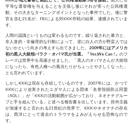
平等な選挙権を与えることを主張し後にそれが実った公民権運
動、その大きなターニングポイントとなった事件でした。後に警
官を含む21名が、FBIによる対KKK作戦の結果、逮捕されていま
す。
人間の認識というものは変わるものです。繰り返された暴力と、
非人道的・非倫理的な行動によって、逆に白人の方が野蛮人では
ないかという向きの考えすら出てきました。
2009年にはアメリカ
初の黒人大統領バラク・オバマ氏が当選。「Yes,We Can !」
のフ
レーズは世界中を高揚させました。「黒人のオバマさんが大統領
になったら、有色人種への風当たりがちょっとやさしくなった」
とも言われています。
しかしKKKは現在も存続しているのです。2007年には、かつて
KKKにより迫害されたユダヤ人による団体「名誉毀損防止同盟
（ADL）」が「KKKの活動範囲が広がっており、ネオナチグルー
プと手を組んでいる」と述べる報告書を出しています。排外主義
が加速すると言われる21世紀の世界で、KKKやネオナチの存在
は、西洋にとって過去のトラウマをよみがえらせる恐怖なので
す。