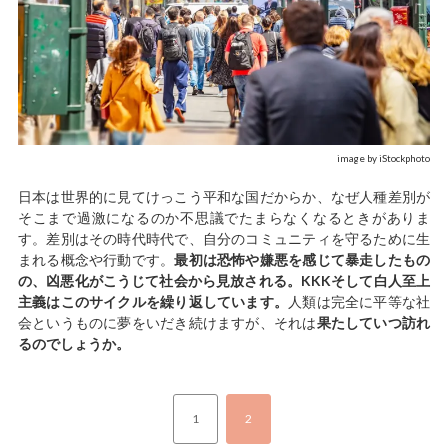
image by iStockphoto
日本は世界的に見てけっこう平和な国だからか、なぜ人種差別が
そこまで過激になるのか不思議でたまらなくなるときがありま
す。差別はその時代時代で、自分のコミュニティを守るために生
まれる概念や行動です。
最初は恐怖や嫌悪を感じて暴走したもの
の、凶悪化がこうじて社会から見放される。KKKそして白人至上
主義はこのサイクルを繰り返しています。
人類は完全に平等な社
会というものに夢をいだき続けますが、それは
果たしていつ訪れ
るのでしょうか。
1
2