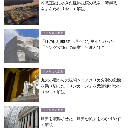
冷戦直後に起きた世界規模の戦争「湾岸戦
争」をわかりやすく解説
アメリカの歴史
「I_HAVE_A_DREAM」理不尽な差別と戦った
「キング牧師」の偉業・生涯とは？
アメリカの歴史
丸太小屋から大統領へーアメリカ分裂の危機
を乗り切った「リンカーン」を元講師がわか
りやすく解説
アメリカの歴史
世界を震撼させた「世界恐慌」をわかりやす
く解説！