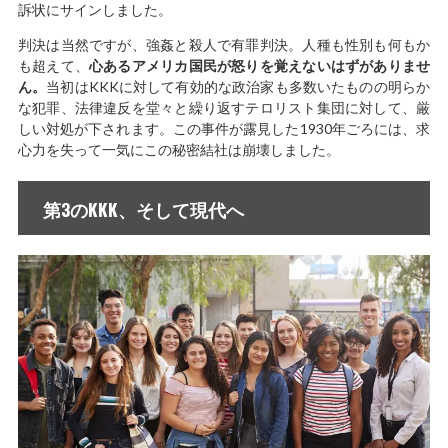
訴状にサインしました。
判決は当然ですが、強姦と殺人で有罪判決。人種も性別も何もか
も超えて、
心あるアメリカ国民が怒りを覚えないはずがありませ
ん。
当初はKKKに対して有効的な政治家も多数いたものの明らか
な犯罪、法律違反を堂々と繰り返すテロリスト集団に対して、厳
しい対処が下されます。この事件が露見した1930年ごろには、求
心力を失って一気にこの秘密結社は崩壊しました。
第3のKKK、そして現代へ