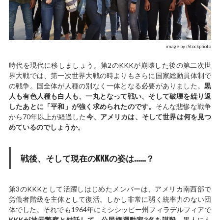
image by iStockphoto
時代を現代に移しましょう。第2のKKKが崩壊した後の第二次世
界大戦では、第一次世界大戦の時よりもさらに国家総動員体制で
の戦争。国全体が人種の別なく一体となる必要がありました。
黒
人も有色人種も白人も、一丸となって戦い、そして破壊を繰り返
したあとに「平和」が強く求められたのです。
そんな悲惨な戦争
から70年以上が経過した
今、アメリカは、そして世界は何を見つ
めているのでしょうか。
戦後、そして現在のKKKの姿は……？
第3のKKKとして活躍しはじめたメンバーは、アメリカ南西部で
労働者階級を主体として復活。しかし非常に弱く統率力のない団
体でした。それでも1964年にミシシッピー州フィラデルフィアで
KKKが地元警察と結託して、公民権運動家3名を謀殺。
黒人にも