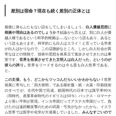
差別は宿命？現在も続く差別の正体とは
最後に身もふたもない話をしてしまいましょう。
白人優越思想に
根拠や理由はあるのでしょうか？
結論から言えば、別に白人が優
越人種であるという科学的根拠は……ないという説もあり、あると
いう説もあります。科学的にも白人はエライ！と言っている学者
が白人ばかりなので、この辺微妙なところ。しかし白人社会が異
常なほどの情熱で、技術や思想を体系立て進歩させてきたのは事
実です。
世界を発展させてきた文明人は白人だった、というのが
彼らの誇り。
世界をリードするのは今も昔も白人世界である、
と。
この主張、もう、どこからツッコんだらいいかわからない！
世界
発展に寄与した「四大発明」である羅針盤・紙・火薬・印刷技術
のすべてが、古代中国で完成。鎖国時代の日本では識字率90％
（同時代、産業革命時代のイギリスは10％）パックス・ロマーナ
より長い平和が実現。インカ帝国だってアステカ帝国だって、負
けたのは遠距離攻撃のための武器・弓矢がなかったから。イスラ
ム世界では医学や化学が大発展していました。
みんなすごいので