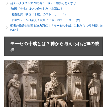
超スペクタクル大作映画『十戒』：概要とあらすじ
映画『十戒』はいつ作られた？主演は？
名優激突！映画『十戒』のストーリー（1）
ド迫力シーンは必見！映画『十戒』のストーリー（2）
聖書の物語も映画も迫力満点！「モーゼの十戒」は私たちに何を残した
のか？
モーゼの十戒とは？神から与えられた10の戒
律