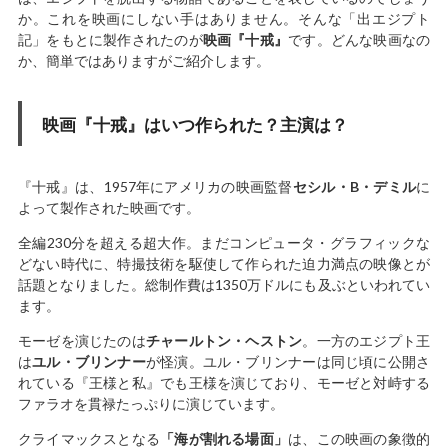
か。これを映画にしない手はありません。そんな「出エジプト
記」をもとに製作されたのが
映画『十戒』
です。どんな映画なの
か、簡単ではありますがご紹介します。
映画『十戒』はいつ作られた？主演は？
『十戒』は、1957年にアメリカの映画監督
セシル・B・デミル
に
よって製作された映画です。
全編230分を超える超大作。まだコンピュータ・グラフィックな
どない時代に、特撮技術を駆使して作られた迫力満点の映像とが
話題となりました。総制作費は1350万ドルにも及ぶといわれてい
ます。
モーゼを演じたのは
チャールトン・ヘストン
。一方のエジプト王
は
ユル・ブリンナー
が怪演。ユル・ブリンナーは同じ頃に公開さ
れている『王様と私』でも王様を演じており、モーゼと対峙する
ファラオを貫禄たっぷりに演じています。
クライマックスとなる
「海が割れる場面」
は、この映画の象徴的