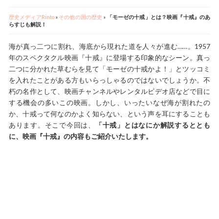
歴史メディアRinto
»
その他の国の歴史
»
「モーゼの十戒」とは？映画『十戒』のあ
らすじも解説！
海が真っ二つに割れ、海底から現れた道を人々が進む……。1957
年のスペクタクル映画『十戒』に登場する印象的なシーン。真っ
二つに分かれた草むらを見て「モーゼの十戒かよ！」とツッコミ
を入れたことがある方もいらっしゃるのではないでしょうか。不
朽の名作として、映画チャンネルやレンタルビデオ店などで目に
する機会の多いこの映画。しかし、いったいなぜ海が割れたの
か、十戒って何なのかよく知らない、という声を耳にすることも
あります。そこで今回は、
「十戒」とはなにか解説するととも
に、映画『十戒』の内容もご紹介いたします。