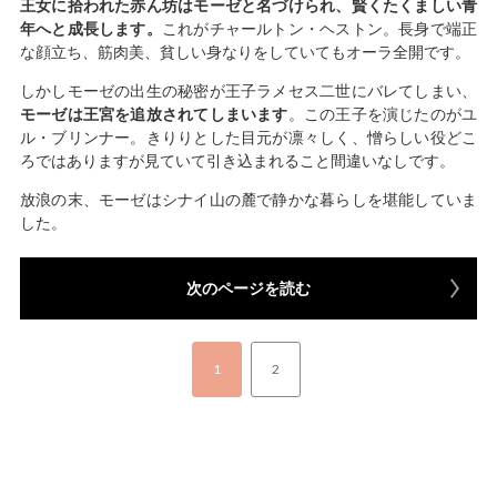
王女に拾われた赤ん坊はモーゼと名づけられ、賢くたくましい青
年へと成長します。
これがチャールトン・ヘストン。長身で端正
な顔立ち、筋肉美、貧しい身なりをしていてもオーラ全開です。
しかしモーゼの出生の秘密が王子ラメセス二世にバレてしまい、
モーゼは王宮を追放されてしまいます
。この王子を演じたのがユ
ル・ブリンナー。きりりとした目元が凛々しく、憎らしい役どこ
ろではありますが見ていて引き込まれること間違いなしです。
放浪の末、モーゼはシナイ山の麓で静かな暮らしを堪能していま
した。
次のページを読む
1
2