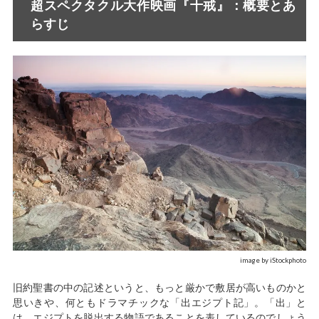
超スペクタクル大作映画『十戒』：概要とあ
らすじ
image by iStockphoto
旧約聖書の中の記述というと、もっと厳かで敷居が高いものかと
思いきや、何ともドラマチックな「出エジプト記」。「出」と
は、エジプトを脱出する物語であることを表しているのでしょう