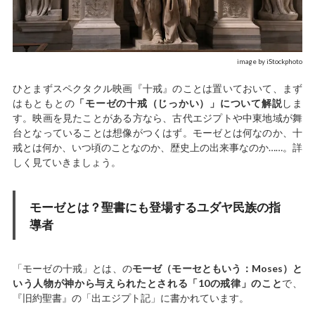
image by iStockphoto
ひとまずスペクタクル映画『十戒』のことは置いておいて、まず
はもともとの
「モーゼの十戒（じっかい）」について解説
しま
す。映画を見たことがある方なら、古代エジプトや中東地域が舞
台となっていることは想像がつくはず。モーゼとは何なのか、十
戒とは何か、いつ頃のことなのか、歴史上の出来事なのか……。詳
しく見ていきましょう。
モーゼとは？聖書にも登場するユダヤ民族の指
導者
「モーゼの十戒」とは、の
モーゼ（モーセともいう：Moses）と
いう人物が神から与えられたとされる「10の戒律」のこと
で、
『旧約聖書』の「出エジプト記」に書かれています。