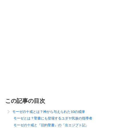
この記事の目次
モーゼの十戒とは？神から与えられた10の戒律
モーゼとは？聖書にも登場するユダヤ民族の指導者
モーゼの十戒と『旧約聖書』の「出エジプト記」