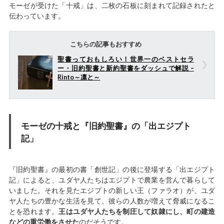
モーゼが受けた「十戒」は、二枚の石板に刻まれて記録されたと
伝わっています。
こちらの記事もおすすめ
聖書っておもしろい！世界一のベストセラ
ー・旧約聖書と新約聖書をダッシュで解説 –
Rinto～凛と～
モーゼの十戒と『旧約聖書』の「出エジプト
記」
『旧約聖書』の最初の書「創世記」の後に登場する「出エジプト
記」によると、ユダヤ人たちはエジプトで農業を営んで暮らして
いました。それを見たエジプトの新しい王（ファラオ）が、ユダ
ヤ人たちの豊かな生活を見て、彼らの人数が増えて脅威になるこ
とを恐れます。
王はユダヤ人たちを制圧して奴隷にし、町の建造
などの重労働をさせた
のだそうです。