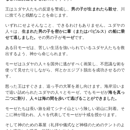
王はユダヤ人たちの反逆を警戒し、
男の子が生まれたら殺せ
、川
に捨てろと残酷なことを命じます。
いずれにせよそんなこと、できるわけもありません。ユダヤの
人々は、
生まれた男の子を密かに葦（またはパピルス）の船に乗
せて逃しました。
その男の子が
モーゼ
です。
ある日モーゼは、苦しい生活を強いられているユダヤ人たちを救
出するよう、神から命じられます。
モーゼはユダヤの人々を国外に逃がすべく画策し、不思議な術を
使って見せたりしながら、何とかエジプト脱出を成功させるので
す。
怒った王はすぐさま、追っ手の大軍を差し向けます。海岸沿いま
で追い詰められたユダヤの人々とモーゼ。でもモーゼが
海を真っ
二つに割り、人々は海の間を歩いて逃げることができました。
モーゼたちは長い旅を経てシナイ山という険しい岩山に到着。そ
こに神が現われ、人々を代表してモーゼが十戒を授かります。
そして神のための幕屋（礼拝や儀式など神様のためのテントのよ