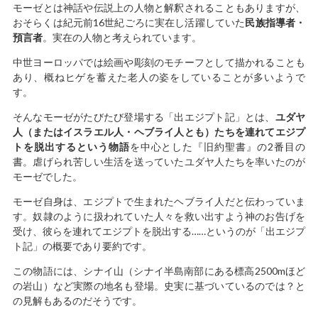
モーゼとは神話や伝説上の人物と解釈されることもありますが、
おそらくは紀元前16世紀ごろに実在し活躍していた
民族指導者・
預言者
。実在の人物と考えられています。
中世ヨーロッパでは絵画や彫刻のモチーフとして描かれることも
あり、概ねヒゲを蓄えた老人の姿をしていることが多いようで
す。
そんなモーゼがたびたび登場する「出エジプト記」とは、
ユダヤ
人（またはイスラエル人・ヘブライ人とも）たちを連れてエジプ
トを脱出するという物語
を中心とした『旧約聖書』の2番目の
書。虐げられ苦しい生活を送っていたユダヤ人たちを率いたのが
モーゼでした。
モーゼ自身は、エジプトで生まれたヘブライ人だと伝わっていま
す。奴隷のように扱われていた人々を救い出すよう神のお告げを
受け、彼らを連れてエジプトを脱出する……というのが「出エジプ
ト記」の概要であり要約です。
この物語には、シナイ山（シナイ半島南部にある標高2500mほど
の岩山）など実際の地名も登場。史実に基づいているのでは？と
の見解もあるのだそうです。