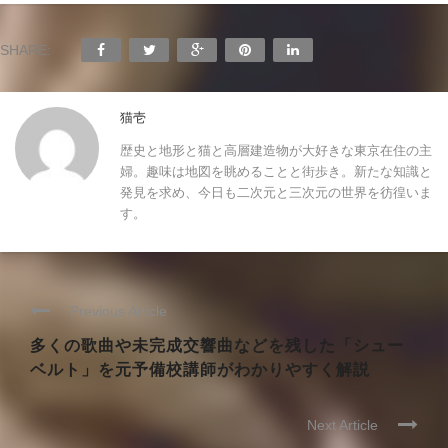
SHARE:
猫壱
歴史と地形と猫と高層建造物が大好きな東京在住の主
婦。趣味は地図を眺めることと街歩き。新たな知識と
発見を求め、今日も二次元と三次元の世界を彷徨いま
す。
Previous Article
多くの歌曲や未完成交響曲などを残した「シュー
ベルト」を元予備校講師がわかりやすく解説
Next Article