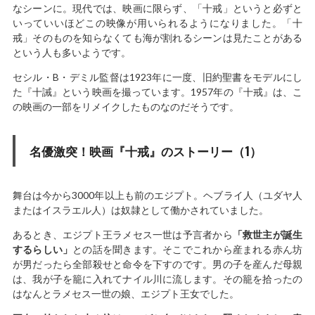
なシーンに。現代では、映画に限らず、「十戒」というと必ずと
いっていいほどこの映像が用いられるようになりました。「十
戒」そのものを知らなくても海が割れるシーンは見たことがある
という人も多いようです。
セシル・B・デミル監督は1923年に一度、旧約聖書をモデルにし
た『十誡』という映画を撮っています。1957年の『十戒』は、こ
の映画の一部をリメイクしたものなのだそうです。
名優激突！映画『十戒』のストーリー（1）
舞台は今から3000年以上も前のエジプト。ヘブライ人（ユダヤ人
またはイスラエル人）は奴隷として働かされていました。
あるとき、エジプト王ラメセス一世は予言者から
「救世主が誕生
するらしい」
との話を聞きます。そこでこれから産まれる赤ん坊
が男だったら全部殺せと命令を下すのです。男の子を産んだ母親
は、我が子を籠に入れてナイル川に流します。その籠を拾ったの
はなんとラメセス一世の娘、エジプト王女でした。