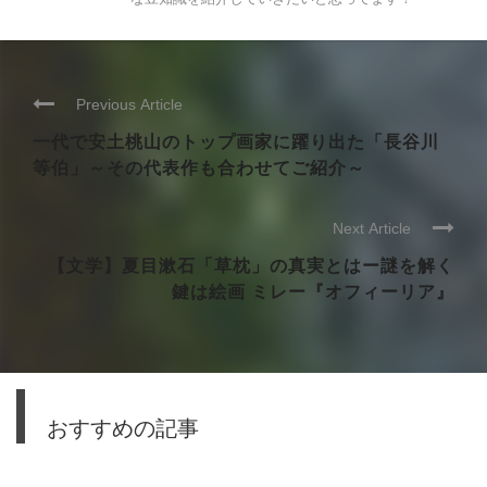
Previous Article
一代で安土桃山のトップ画家に躍り出た「長谷川
等伯」～その代表作も合わせてご紹介～
Next Article
【文学】夏目漱石「草枕」の真実とはー謎を解く
鍵は絵画 ミレー『オフィーリア』
おすすめの記事