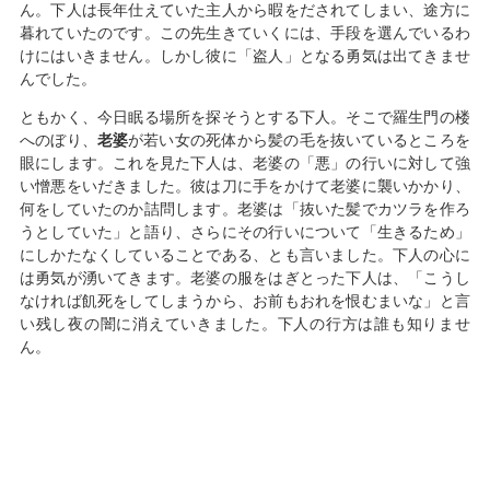
ん。下人は長年仕えていた主人から暇をだされてしまい、途方に
暮れていたのです。この先生きていくには、手段を選んでいるわ
けにはいきません。しかし彼に「盗人」となる勇気は出てきませ
んでした。
ともかく、今日眠る場所を探そうとする下人。そこで羅生門の楼
へのぼり、
老婆
が若い女の死体から髪の毛を抜いているところを
眼にします。これを見た下人は、老婆の「悪」の行いに対して強
い憎悪をいだきました。彼は刀に手をかけて老婆に襲いかかり、
何をしていたのか詰問します。老婆は「抜いた髪でカツラを作ろ
うとしていた」と語り、さらにその行いについて「生きるため」
にしかたなくしていることである、とも言いました。下人の心に
は勇気が湧いてきます。老婆の服をはぎとった下人は、「こうし
なければ飢死をしてしまうから、お前もおれを恨むまいな」と言
い残し夜の闇に消えていきました。下人の行方は誰も知りませ
ん。