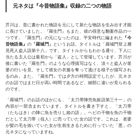
元ネタは『今昔物語集』収録の二つの物語
芥川は、昔に書かれた物語を元にして新たな物語を生み出す才能
に長けていました。『羅生門』もまた、彼の得意な翻案作品の一
つです。『羅生門』の元になったのは、平安時代に編まれた
『今
昔物語集』
の
「羅城門」
というお話。タイトルは「羅城門登上層
見死人盗人語第十八」です。タイトルからもわかる通り、下人に
当たる主人公は最初から「盗人」として登場しています。芥川が
後に書いた『羅生門』のような心理描写はなく、淡々と盗人が老
婆の行いを見、そして彼女の衣服を奪って逃げる様子が描写され
るのみ。また、『羅生門』では夕方の時間設定でしたが、元ネタ
のお話ではまだ日が高い時間であるなど、細部に違いが見られる
のです。
「羅城門」のお話のほかにも、「太刀帯陣売魚姫語第三十一」の
内容が一部含まれています。タイトルを書き下すと、「太刀帯
（たちはき）の陣に魚を売りし姫の語」。ヘビの干物を魚の干物
だとして太刀帯（役人）に売っていた女の話です。これは、老婆
が髪の毛を抜いていた女が生前生きるために行っていた「悪」の
元ネタになっていますね。