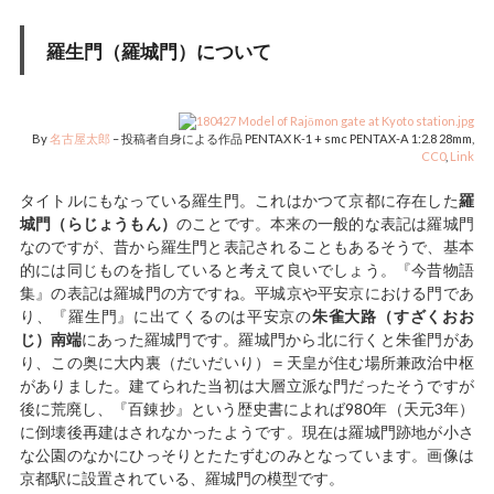
羅生門（羅城門）について
By
名古屋太郎
–
投稿者自身による作品
PENTAX K-1 + smc PENTAX-A 1:2.8 28mm,
CC0
,
Link
タイトルにもなっている羅生門。これはかつて京都に存在した
羅
城門（らじょうもん）
のことです。本来の一般的な表記は羅城門
なのですが、昔から羅生門と表記されることもあるそうで、基本
的には同じものを指していると考えて良いでしょう。『今昔物語
集』の表記は羅城門の方ですね。平城京や平安京における門であ
り、『羅生門』に出てくるのは平安京の
朱雀大路（すざくおお
じ）南端
にあった羅城門です。羅城門から北に行くと朱雀門があ
り、この奥に大内裏（だいだいり）＝天皇が住む場所兼政治中枢
がありました。建てられた当初は大層立派な門だったそうですが
後に荒廃し、『百錬抄』という歴史書によれば980年（天元3年）
に倒壊後再建はされなかったようです。現在は羅城門跡地が小さ
な公園のなかにひっそりとたたずむのみとなっています。画像は
京都駅に設置されている、羅城門の模型です。