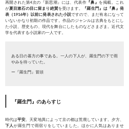
再開された第4次の『新思潮』には、代表作
『鼻』
を掲載。これ
が
夏目漱石の目に留まり絶賛
を受けます。
『羅生門』は『鼻』発
表（1916年）以前に発表された小説
ですので、まだ有名になって
いないかなり初期の作品です。作品のジャンルは古典をもとにし
た小説、歴史もの、現代を舞台にしたものなどさまざま。近代文
学を代表する小説家の一人です。
ある日の暮方の事である。一人の
下人
が、
羅生門
の下で雨
やみを待っていた。
ー『羅生門』冒頭
『羅生門』のあらすじ
時代は
平安
。天変地異によって京の都は荒廃しています。夕方、
下人
が羅生門で雨宿りをしていました。ほかに人気はありませ