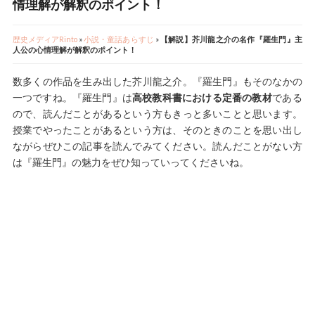
情理解が解釈のポイント！
歴史メディアRinto
»
小説・童話あらすじ
»
【解説】芥川龍之介の名作『羅生門』主
人公の心情理解が解釈のポイント！
数多くの作品を生み出した芥川龍之介。『羅生門』もそのなかの
一つですね。『羅生門』は
高校教科書における定番の教材
である
ので、読んだことがあるという方もきっと多いことと思います。
授業でやったことがあるという方は、そのときのことを思い出し
ながらぜひこの記事を読んでみてください。読んだことがない方
は『羅生門』の魅力をぜひ知っていってくださいね。