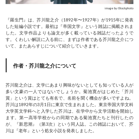
image by iStockphoto
『羅生門』は、芥川龍之介（1892年〜1927年）が1915年に発表
した短編小説です。最初は『帝国文学』という雑誌に掲載されま
した。文学作品よりも論文が多く載っている雑誌だったようで
す。くわしい解説に入る前に、まずは作者である芥川龍之介につ
いて、またあらすじについて紹介していきます。
作者・芥川龍之介について
芥川龍之介は、文学にあまり興味がないとしても知っている人が
多い文豪の一人ではないでしょうか。菊池寛がはじめた「芥川
賞」という賞はとても有名で、名前を聞く機会が多いですよね。
芥川は1892年の3月1日に東京で生まれました。東京帝国大学文科
大学英文学科へと入学した芥川は、在学中から文学活動を開始し
ます。第一高等学校からの同期である菊池寛たちと刊行したの
が、『新思潮』（第3次）という同人誌。この雑誌において、芥
川は『老年』という処女小説を発表しました。