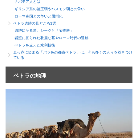
ナバテア人とは
ギリシア系の諸王朝やハスモン朝との争い
ローマ帝国との争いと属州化
ペトラ遺跡の見どころ3選
遺跡に至る道、シークと「宝物殿」
岩壁に掘られた壮麗な墓やローマ時代の遺跡
ペトラを支えた水利技術
真っ赤に染まる「バラ色の都市ペトラ」は、今も多くの人々を惹きつけ
ている
ペトラの地理