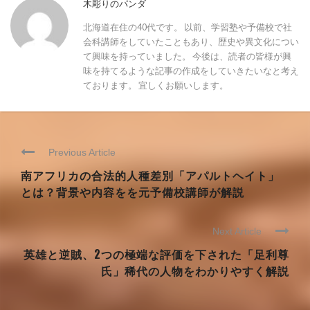
木彫りのパンダ
北海道在住の40代です。 以前、学習塾や予備校で社
会科講師をしていたこともあり、歴史や異文化につい
て興味を持っていました。 今後は、読者の皆様が興
味を持てるような記事の作成をしていきたいなと考え
ております。 宜しくお願いします。
Previous Article
南アフリカの合法的人種差別「アパルトヘイト」
とは？背景や内容をを元予備校講師が解説
Next Article
英雄と逆賊、2つの極端な評価を下された「足利尊
氏」稀代の人物をわかりやすく解説