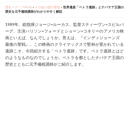
歴史メディアRinto
»
その他の国の歴史
»
世界遺産「ペトラ遺跡」とナバテア王国の
歴史を元予備校講師がわかりやすく解説
1989年、総指揮ジョージ=ルーカス、監督スティーヴン=スピルバ
ーグ、主演ハリソン=フォードとショーン=コネリーのアメリカ映
画といえば、なんでしょうか。答えは、『インディジョーンズ
最後の聖戦』。この映画のクライマックスで聖杯が置かれている
遺跡こそ、今回紹介する「ペトラ遺跡」です。ペトラ遺跡とはど
のようなものなのでしょうか。ペトラを都としたナバテア王国の
歴史とともに元予備校講師がご紹介します。