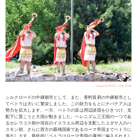
image by PIXTA / 4964198
シルクロードの中継都市として、また、香料貿易の中継都市とし
てペトラは大いに繁栄しました。この財力をもとにナバテア人は
勢力を拡大します。一方、ペトラの富は周辺諸国をひきつけ、支
配下に置こうと大国が動きました。ヘレニズム三王国の一つであ
るセレウコス朝や現在のイスラエル周辺を支配したユダヤ人のハ
スモン朝、さらに西方の覇権国家であるローマ帝国までペトラに
進出します。最終的にペトラはローマ帝国の属州に編入されまし