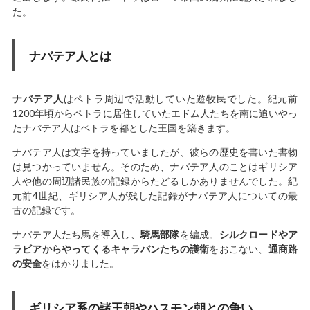
た。
ナバテア人とは
ナバテア人
はペトラ周辺で活動していた遊牧民でした。紀元前
1200年頃からペトラに居住していたエドム人たちを南に追いやっ
たナバテア人はペトラを都とした王国を築きます。
ナバテア人は文字を持っていましたが、彼らの歴史を書いた書物
は見つかっていません。そのため、ナバテア人のことはギリシア
人や他の周辺諸民族の記録からたどるしかありませんでした。紀
元前4世紀、ギリシア人が残した記録がナバテア人についての最
古の記録です。
ナバテア人たち馬を導入し、
騎馬部隊
を編成。
シルクロードやア
ラビアからやってくるキャラバンたちの護衛
をおこない、
通商路
の安全
をはかりました。
ギリシア系の諸王朝やハスモン朝との争い