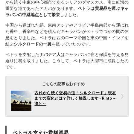
から続く中東の中心都市であるシリアのダマスカス、南に紅海の
重要な港であったアカバがあります。
ペトラは貿易品を運ぶキャ
ラバンの中継地点として繁栄
しました。
中国から運ばれた絹、東南アジアやアラビア半島南部から運ばれ
た香料、香辛料などを積んだキャラバンがペトラでつかの間の休
息をとりました。ペトラは西のローマ帝国と東の中国・インドを
結ぶ
シルクロードの一翼
を担っていたのです。
ペトラを支配した
ナバテア人
はキャラバンに宿と保護を与える見
返りに税を取りました。こうして、ペトラは大都市に成長したの
です。
こちらの記事もおすすめ
古代から続く交易の道「シルクロード」現在
までの変化とは？詳しく解説します – Rinto～
凛と～
ペトラを支えた香料貿易