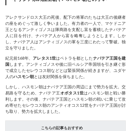
アレクサンドロス大王の死後、配下の将軍のたちは大王の後継者
の座をめぐって激しく争いました。有力者の一人で、マケドニア
王となるアンティゴノスは隊商路を支配し富を蓄積したナバテア
人に目を付け、ナバテア人から富を略奪しようとします。しか
し、ナバテア人はアンティゴノスの軍を三度にわたって撃破。独
立を守りました。
紀元前168年、
アレタス1世
はペトラを都とした
ナバテア王国を建
国
します。アンティゴノスや後に旧ペルシア帝国領を引き継ぐ形
で成立したセレウコス朝などとは緊張関係が続きますが、ユダヤ
人の
ハスモン朝
とは友好関係を保ちました。
しかし、ハスモン朝はナバテア王国の周辺にまで勢力を拡大。交
易路を守るため、ナバテア王
オボタス1世
はハスモン朝と戦い勝
利します。その後、ナバテア王国とハスモン朝の戦いに乗じて攻
め寄せたセレウコス朝のアンティオコス12世をナバテア王国が討
ち取り、勢力を拡大しました。
こちらの記事もおすすめ