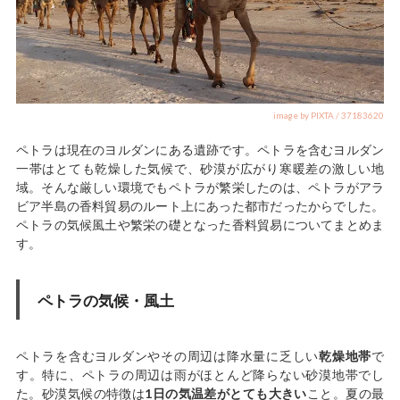
image by PIXTA / 37183620
ペトラは現在のヨルダンにある遺跡です。ペトラを含むヨルダン
一帯はとても乾燥した気候で、砂漠が広がり寒暖差の激しい地
域。そんな厳しい環境でもペトラが繁栄したのは、ペトラがアラ
ビア半島の香料貿易のルート上にあった都市だったからでした。
ペトラの気候風土や繁栄の礎となった香料貿易についてまとめま
す。
ペトラの気候・風土
ペトラを含むヨルダンやその周辺は降水量に乏しい
乾燥地帯
で
す。特に、ペトラの周辺は雨がほとんど降らない砂漠地帯でし
た。砂漠気候の特徴は
1日の気温差がとても大きい
こと。夏の最