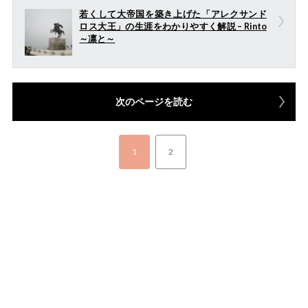
若くして大帝国を築き上げた「アレクサンド
ロス大王」の生涯をわかりやすく解説 – Rinto
～凛と～
次のページを読む
1
2