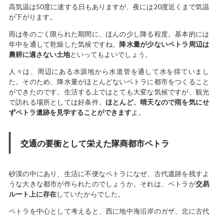
高気温は50度に達する日もありますが、夜には20度近くまで気温
が下がります。
雨は冬のごく限られた期間に、ほんの少し降る程度。基本的には
年中を通して乾燥した気候ですね。
降水量が少ないペトラ周辺は
農耕に適さない土地
といってもよいでしょう。
人々は、周辺にある水源地から水道管を通して水を得ていまし
た。そのため、降水量がほとんどないペトラに都市をつくること
ができたのです。生活する上ではとても大変な気候ですが、観光
で訪れる場所としては好条件。
ほとんど、晴天なので雨を気にせ
ずペトラ遺跡を見学することができます
よ。
交通の要衝として栄えた隊商都市ペトラ
砂漠の中にあり、生活に不便なペトラになぜ、古代遺跡を残すよ
うな大きな都市が作られたのでしょうか。それは、ペトラが
交易
ルート上に存在
していたからでした。
ペトラを中心として考えると、西に地中海沿岸のガザ、北に古代