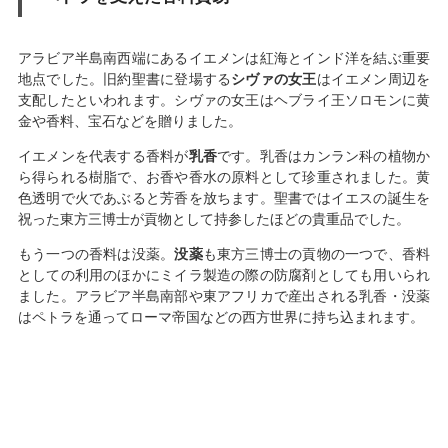
アラビア半島南西端にあるイエメンは紅海とインド洋を結ぶ重要
地点でした。旧約聖書に登場する
シヴァの女王
はイエメン周辺を
支配したといわれます。シヴァの女王はヘブライ王ソロモンに黄
金や香料、宝石などを贈りました。
イエメンを代表する香料が
乳香
です。乳香はカンラン科の植物か
ら得られる樹脂で、お香や香水の原料として珍重されました。黄
色透明で火であぶると芳香を放ちます。聖書ではイエスの誕生を
祝った東方三博士が貢物として持参したほどの貴重品でした。
もう一つの香料は没薬。
没薬
も東方三博士の貢物の一つで、香料
としての利用のほかにミイラ製造の際の防腐剤としても用いられ
ました。アラビア半島南部や東アフリカで産出される乳香・没薬
はペトラを通ってローマ帝国などの西方世界に持ち込まれます。