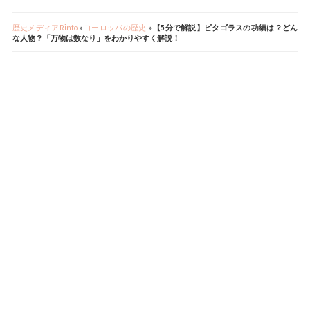
歴史メディアRinto
»
ヨーロッパの歴史
»
【5分で解説】ピタゴラスの功績は？どん
な人物？「万物は数なり」をわかりやすく解説！