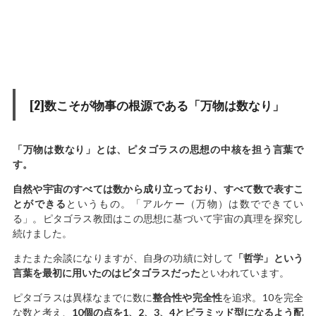
[2]数こそが物事の根源である「万物は数なり」
「万物は数なり」とは、ピタゴラスの思想の中核を担う言葉で
す。
自然や宇宙のすべては数から成り立っており、すべて数で表すこ
とができる
というもの。「アルケー（万物）は数でできてい
る」。ピタゴラス教団はこの思想に基づいて宇宙の真理を探究し
続けました。
またまた余談になりますが、自身の功績に対して
「哲学」という
言葉を最初に用いたのはピタゴラスだった
といわれています。
ピタゴラスは異様なまでに数に
整合性や完全性
を追求。10を完全
な数と考え、
10個の点を1、2、3、4とピラミッド型になるよう配