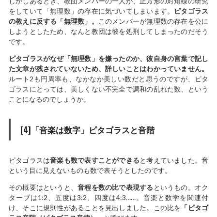
しかしあるとき、教団メンバーの一人が、正方形の対角線の研究
をしていて「無理数」の存在に気づいてしまいます。
ピタゴラス
の教えに反する「無理数」。
このメンバーが無理数の存在を公に
しようとしたため、なんと教団は彼を処刑してしまったのだそう
です。
ピタゴラスがなぜ「無理数」を嫌ったのか、彼自身の言葉で記し
た文章が残されていないため、詳しいことはわかっていません。
ルート2も円周率も、なかなか美しい数だと思うのですが、ピタ
ゴラスにとっては、美しくない不完全で調和の乱れた数、という
ことになるのでしょうか。
[4]「音楽は数字」ピタゴラスと音階
ピタゴラスは
音楽も数で表すことができる
と考えていました。音
という目に見えないものも数で表そうとしたのです。
その概要はというと、
音程を数の比で表現する
というもの。オク
ターブは1:2、五度は3:2、四度は4:3……。音楽と数学を関連付
け、そこに規則性があることを見出しました。この比を
「ピタゴ