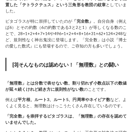
置した「テトラクテュス」という三角形を教団の紋章
としていま
した。
ピタゴラスが特に崇拝していたのが
「完全数」
。自分自身（例え
ば6）とその約数（6の約数である3と2と1）が等しくなる数のこ
とで、28=1+2+4+7+14や496=1+2+4+8+16+31+62+124+248な
ど、規則性なく神出鬼没に登場します。「完全数」は小説『博士
の愛した数式』にも登場するので、ご存知の方も多いでしょう。
[3]そんなものは認めない！「無理数」との闘い
「無理数」とは分数で表せない数、割り切れず小数点以下の数値
が延々続くけれど続き方に規則性がない数
のことです。
例えば
平方根、ルート3、ルート5、円周率やネイピア数
など。よ
くよく見ると、無理数はけっこうたくさん存在しているのです。
「完全数」を崇拝するピタゴラスは、「無理数」の存在を認めて
いませんでした。