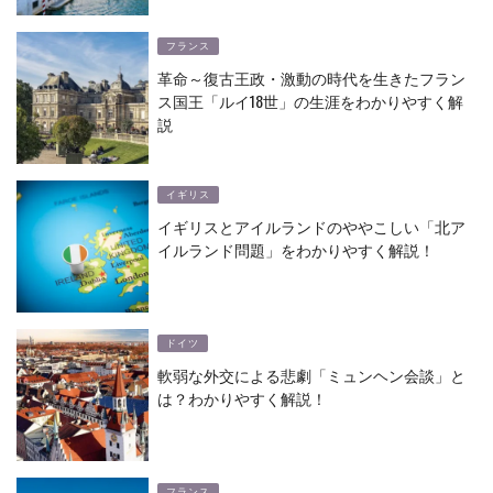
フランス
革命～復古王政・激動の時代を生きたフラン
ス国王「ルイ18世」の生涯をわかりやすく解
説
イギリス
イギリスとアイルランドのややこしい「北ア
イルランド問題」をわかりやすく解説！
ドイツ
軟弱な外交による悲劇「ミュンヘン会談」と
は？わかりやすく解説！
フランス