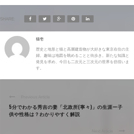
SHARE:
猫壱
歴史と地形と猫と高層建造物が大好きな東京在住の主
婦。趣味は地図を眺めることと街歩き。新たな知識と
発見を求め、今日も二次元と三次元の世界を彷徨いま
す。
Previous Article
5分でわかる秀吉の妻「北政所(寧々)」の生涯ー子
供や性格は？わかりやすく解説
Next Article