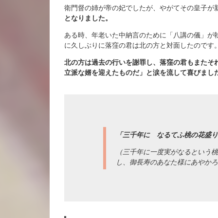
衛門督の姉が帝の妃でしたが、やがてその皇子が
となりました。
ある時、年老いた中納言のために「八講の儀」が
に久しぶりに落窪の君は北の方と対面したのです
北の方は過去の行いを謝罪し、落窪の君もまたそ
立派な婿を迎えたものだ」と涙を流して喜びまし
「三千年に なるてふ桃の花盛り
（三千年に一度実がなるという桃
し、御長寿のあなた様にあやか