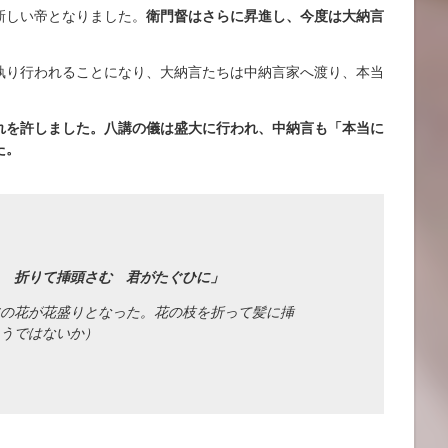
新しい帝となりました。
衛門督はさらに昇進し、今度は大納言
執り行われることになり、大納言たちは中納言家へ渡り、本当
。
れを許しました。八講の儀は盛大に行われ、中納言も「本当に
た。
 折りて
挿頭
さむ 君がたぐひに」
の花が花盛りとなった。花の枝を折って髪に挿
ろうではないか）