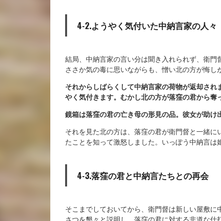
4-2.ようやく気付いた中納言家の人々
結局、中納言家の言い分は聞き入れられず、衛門
ささか気の毒に思いながらも、憎い北の方が悔し
それからしばらくして中納言家の荷物が返却され
やく気付きます。むかし北の方が落窪の君から奪
鏡箱は落窪の君の亡き母の形見の品。彼女が助け
それを見た北の方は、落窪の君が衛門督と一緒に
たことを知って激怒しました。いっぽう中納言は
4-3.落窪の君と中納言たちとの再会
そこまでしておいてから、衛門督は新しい屋敷に
さつを懇々と説明し、落窪の君に対する非道な仕