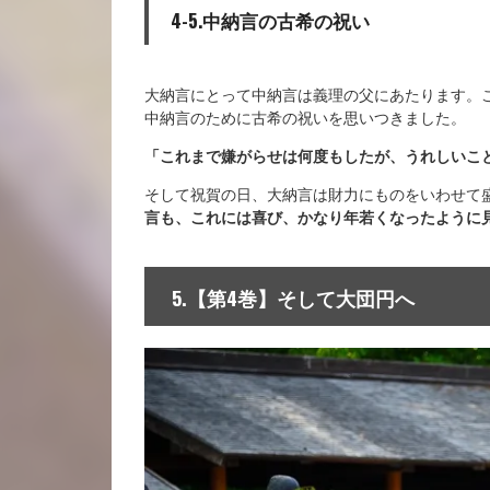
4-5.中納言の古希の祝い
大納言にとって中納言は義理の父にあたります。
中納言のために古希の祝いを思いつきました。
「これまで嫌がらせは何度もしたが、うれしいこ
そして祝賀の日、大納言は財力にものをいわせて
言も、これには喜び、かなり年若くなったように
5.【第4巻】そして大団円へ