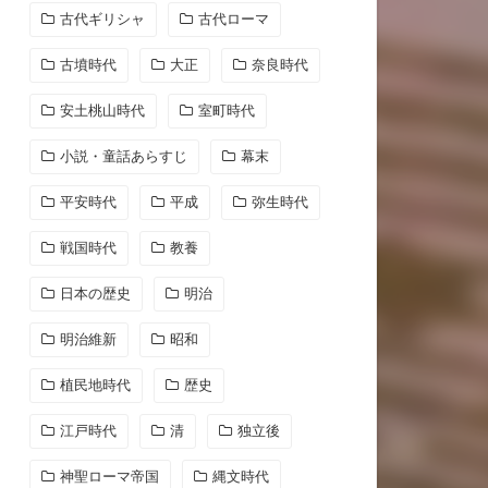
古代ギリシャ
古代ローマ
古墳時代
大正
奈良時代
安土桃山時代
室町時代
小説・童話あらすじ
幕末
平安時代
平成
弥生時代
戦国時代
教養
日本の歴史
明治
明治維新
昭和
植民地時代
歴史
江戸時代
清
独立後
神聖ローマ帝国
縄文時代