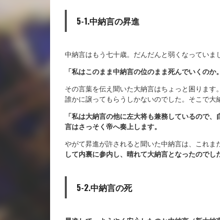
5-1.中納言の昇進
中納言はもう七十歳。だんだんと弱くなっていま
「私はこのまま中納言の位のまま死んでいくのか
その言葉を伝え聞いた大納言はちょっと困ります
誰かに譲ってもらうしかないのでした。そこで大
「私は大納言の他に左大将も兼務しているので、
言はさっそく帝へ奏上します。
やがて昇進が許されると聞いた中納言は、これま
して内裏に参内し、晴れて大納言となったのでし
5-2.中納言の死