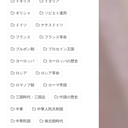
イギリス
イタリア
ギリシャ
ソビエト連邦
ドイツ
ナチスドイツ
フランス
フランス革命
ブルボン朝
プロセイン王国
ヨーロッパ
ヨーロッパの歴史
ロシア
ロシア革命
ロマノフ朝
ローマ帝国
三国時代・三国志
中国の歴史
中東
中華人民共和国
中華民国
南北朝時代