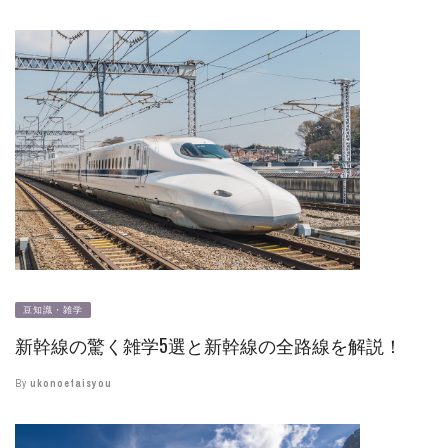
豆知識・雑学
新幹線の驚く雑学5選と新幹線の全路線を解説！
By
ukonoetaisyou