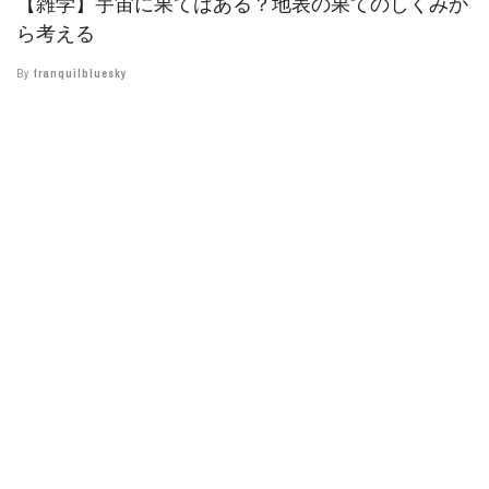
【雑学】宇宙に果てはある？地表の果てのしくみか
ら考える
By
tranquilbluesky