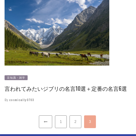
豆知識・雑学
言われてみたいジブリの名言10選＋定番の名言6選
By
cosmically0703
1
2
3